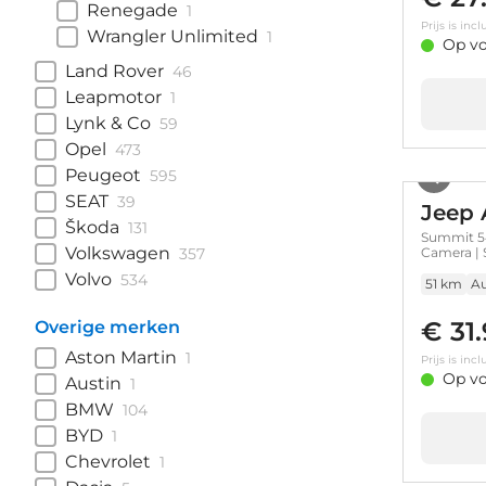
Renegade
1
Prijs is in
Wrangler Unlimited
1
Op vo
Land Rover
46
Leapmotor
1
Lynk & Co
59
Opel
473
Peugeot
595
SEAT
39
Jeep 
Škoda
131
Summit 54
Volkswagen
357
Camera | 
Volvo
534
51 km
A
€ 31
Overige merken
Aston Martin
1
Prijs is in
Op vo
Austin
1
BMW
104
BYD
1
Chevrolet
1