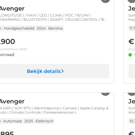
Avenger
J
 LONGITUDE | / NAVI / LED / CLIMA / PDC / 16"LMV /
Sum
WARMING / BLUETOOTH / ADAPT. CRUISECONTROL / 1E
Key
 / SCHITTERENDE STAAT !!
| A
m
Handgeschakeld
2024
Benzine
11
.900
€
clusief BTW en BPM.
Prij
orraad
Bekijk details
1
/
36
Avenger
J
 kWh | SOH 97% | Warmtepomp | Camera | Apple Carplay &
Sum
uto | Climate Controle | Parkeersensoren |
And
m
Automaat
2025
Elektrisch
10
.895
€