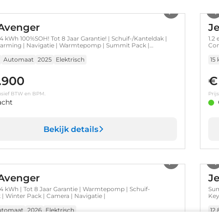
1
/
13
Avenger
J
 kWh 100%SOH! Tot 8 Jaar Garantie! | Schuif-/Kanteldak |
1.2
arming | Navigatie | Warmtepomp | Summit Pack |
Con
ce Pack | Climate Control |
Automaat
2025
Elektrisch
15
.900
€
clusief BTW en BPM.
Prij
acht
Bekijk details
1
/
42
Avenger
J
 kWh | Tot 8 Jaar Garantie | Warmtepomp | Schuif-
Sum
| Winter Pack | Camera | Navigatie |
Key
| A
pr
utomaat
2026
Elektrisch
12