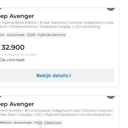
1
/
51
eep Avenger
 e-Hybrid Black Edition | 8 Jaar Garantie | Camera | Adaptieve Cruise
trol | Parkeersenoren | Draadloze Carplay | LED verlichting
 km
Automaat
2026
Hybride benzine
 32.900
s is inclusief BTW en BPM.
Op voorraad
Bekijk details
1
/
22
eep Avenger
mit 54 kWh | 18"Lichtmetaal | Adaptive Cruise | Climate Controle |
less Start | Carplay | LED | Digitaal Dashboard | Achteruitrijcamera
irco (automatisch) | Apple Carplay/Android Auto|telefoonintegratie
emium
.899 km
Automaat
2025
Elektrisch