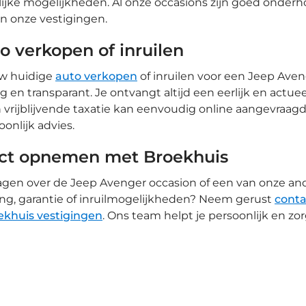
ijke mogelijkheden. Al onze occasions zijn goed onderho
an onze vestigingen.
o verkopen of inruilen
uw huidige
auto verkopen
of inruilen voor een Jeep Ave
 en transparant. Je ontvangt altijd een eerlijk en actueel
 vrijblijvende taxatie kan eenvoudig online aangevraag
oonlijk advies.
ct opnemen met Broekhuis
agen over de Jeep Avenger occasion of een van onze an
ing, garantie of inruilmogelijkheden? Neem gerust
conta
ekhuis vestigingen
. Ons team helpt je persoonlijk en zo