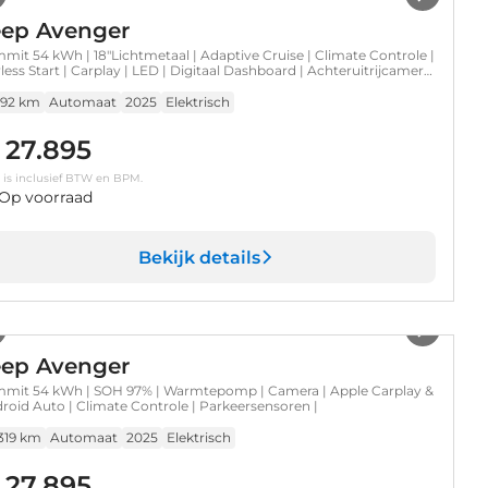
eep Avenger
mit 54 kWh | 18"Lichtmetaal | Adaptive Cruise | Climate Controle |
less Start | Carplay | LED | Digitaal Dashboard | Achteruitrijcamera
irco (automatisch) | Cruise control adaptief
.792 km
Automaat
2025
Elektrisch
 27.895
s is inclusief BTW en BPM.
Op voorraad
Bekijk details
1
/
38
eep Avenger
mit 54 kWh | SOH 97% | Warmtepomp | Camera | Apple Carplay &
roid Auto | Climate Controle | Parkeersensoren |
.319 km
Automaat
2025
Elektrisch
 27.895