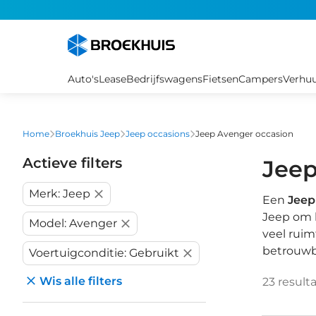
Overslaan
en
naar
de
inhoud
Auto's
Lease
Bedrijfswagens
Fietsen
Campers
Verhu
gaan
Home
Broekhuis Jeep
Jeep occasions
Jeep Avenger occasion
Actieve filters
Jeep
Merk: Jeep
Een
Jeep
Jeep om 
Model: Avenger
veel ruim
betrouwb
Voertuigconditie: Gebruikt
Wis alle filters
23
result