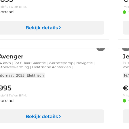
clusief BTW en BPM.
Prij
orraad
Bekijk details
1
/
41
Avenger
J
 kWh | Tot 8 Jaar Garantie | Warmtepomp | Navigatie |
Bus
Stoelverwarming | Elektrische Achterklep |
Voo
|
utomaat
2025
Elektrisch
14
.995
€
clusief BTW en BPM.
Prij
orraad
Bekijk details