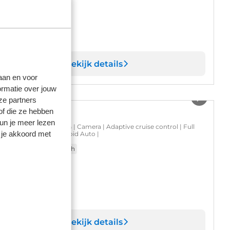
 27.895
s is inclusief BTW en BPM.
Op voorraad
Bekijk details
laan en voor
1
/
8
ormatie over jouw
ze partners
of die ze hebben
eep Avenger
kun je meer lezen
mit Electric | SOH 98% | Camera | Adaptive cruise control | Full
 je akkoord met
 | Apple Carplay/ Android Auto |
821 km
2025
Elektrisch
 27.895
s is inclusief BTW en BPM.
Op voorraad
Bekijk details