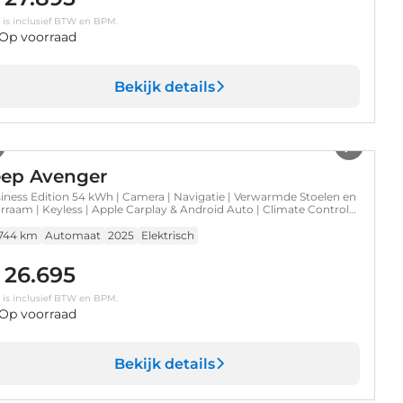
s is inclusief BTW en BPM.
Op voorraad
Bekijk details
1
/
38
eep Avenger
iness Edition 54 kWh | Camera | Navigatie | Verwarmde Stoelen en
rraam | Keyless | Apple Carplay & Android Auto | Climate Controle
.744 km
Automaat
2025
Elektrisch
 26.695
s is inclusief BTW en BPM.
Op voorraad
Bekijk details