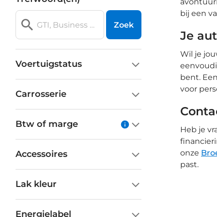
avontuurl
bij een v
Zoek
Je aut
Wil je jo
Voertuigstatus
eenvoudig
bent. Een
voor pers
Carrosserie
Conta
Btw of marge
Heb je vr
financier
onze
Bro
Accessoires
past.
Lak kleur
Energielabel