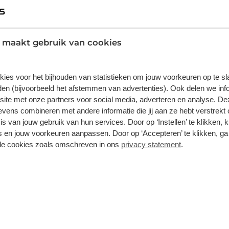
.995
€
clusief BTW en BPM.
Prij
orraad
 maakt gebruik van cookies
Bekijk details
kies voor het bijhouden van statistieken om jouw voorkeuren op te s
1
/
22
en (bijvoorbeeld het afstemmen van advertenties). Ook delen we inf
site met onze partners voor social media, adverteren en analyse. De
ens combineren met andere informatie die jij aan ze hebt verstrekt 
Avenger
J
s van jouw gebruik van hun services. Door op ‘Instellen’ te klikken, 
 kWh | 18"Lichtmetaal | Adaptive Cruise | Climate Controle |
Sum
 en jouw voorkeuren aanpassen. Door op ‘Accepteren’ te klikken, ga
art | Carplay | LED | Digitaal Dashboard | Achteruitrijcamera
LED
automatisch) | Apple Carplay/Android Auto|telefoonintegratie
lle cookies zoals omschreven in ons
privacy statement
.
m
Automaat
2025
Elektrisch
9.
.895
€
clusief BTW en BPM.
Prij
orraad
Bekijk details