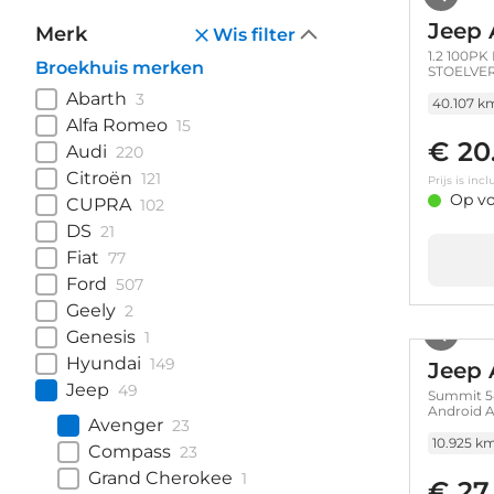
Jeep 
Merk
Wis filter
1.2 100PK
Broekhuis merken
STOELVER
EIGENAAR
Abarth
3
40.107 k
Alfa Romeo
15
€ 20
Audi
220
Citroën
121
Prijs is in
Op vo
CUPRA
102
DS
21
Fiat
77
Ford
507
Geely
2
Genesis
1
Hyundai
149
Jeep 
Jeep
49
Summit 54
Android A
Avenger
23
10.925 k
Compass
23
Grand Cherokee
1
€ 27