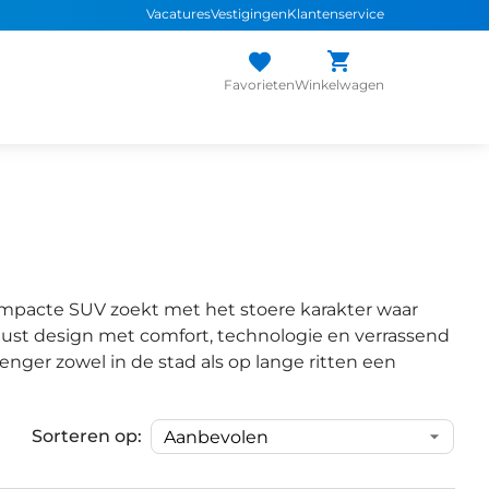
Vacatures
Vestigingen
Klantenservice
Favorieten
Winkelwagen
ompacte SUV zoekt met het stoere karakter waar
st design met comfort, technologie en verrassend
enger zowel in de stad als op lange ritten een
Sorteren op:
1
/
22