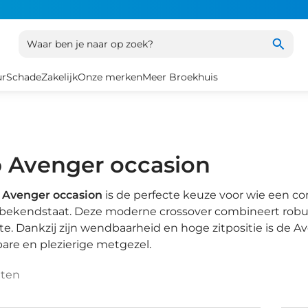
Waar ben je naar op zoek?
ur
Schade
Zakelijk
Onze merken
Meer Broekhuis
 Avenger occasion
 Avenger occasion
is de perfecte keuze voor wie een c
bekendstaat. Deze moderne crossover combineert robuu
te. Dankzij zijn wendbaarheid en hoge zitpositie is de Av
are en plezierige metgezel.
aten
1
/
27