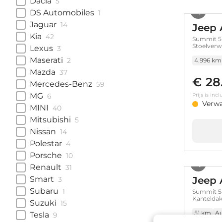
Dacia
5
DS Automobiles
1
Jaguar
14
Jeep 
Kia
42
Summit 54
Stoelverw
Lexus
3
Convenien
Maserati
2
4.996 km
Mazda
37
€ 28
Mercedes-Benz
59
MG
6
Prijs is in
Verw
MINI
40
Mitsubishi
5
Nissan
14
Polestar
4
Porsche
10
Renault
31
Smart
Jeep 
3
Subaru
1
Summit 54
Kanteldak 
Suzuki
15
51 km
A
Tesla
9