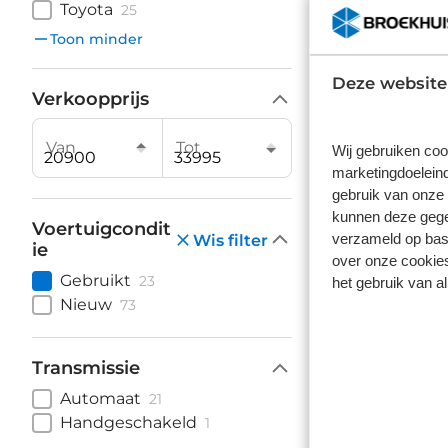
Toyota
25
€ 33
Toon minder
Prijs is in
Op vo
Deze website
Verkoopprijs
Van
Tot
Wij gebruiken coo
marketingdoeleind
gebruik van onze 
kunnen deze gegev
Jeep 
Voertuigcondit
verzameld op basi
Wis filter
ie
Summit 54
over onze cookies
Keyless St
| Airco (
Gebruikt
23
het gebruik van a
premium
12.050 k
Nieuw
73
€ 27
Prijs is in
Transmissie
Op vo
Automaat
21
Handgeschakeld
1