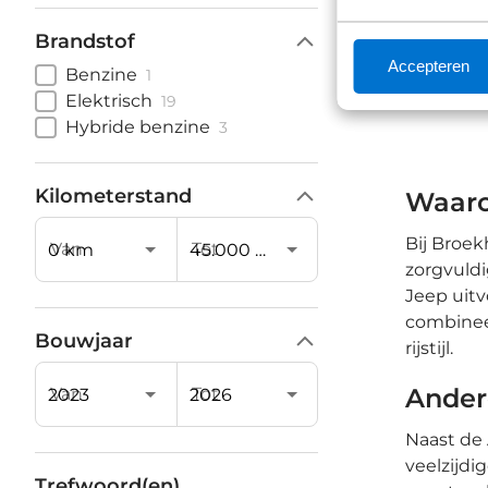
Brandstof
Accepteren
Benzine
1
Elektrisch
19
Hybride benzine
3
Kilometerstand
Waaro
Bij Broek
Van
Tot
zorgvuldi
Jeep uitv
combineer
Bouwjaar
rijstijl.
Ander
Van
Tot
Naast de
veelzijdi
Trefwoord(en)