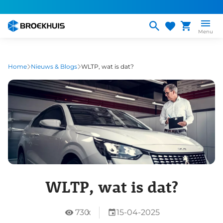
Overslaan
en
naar
Menu
de
inhoud
gaan
Home
Nieuws & Blogs
WLTP, wat is dat?
WLTP, wat is dat?
730
x
15-04-2025