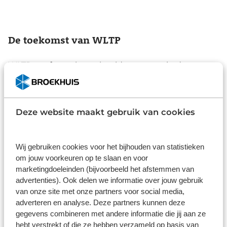
De toekomst van WLTP
WLTP geeft een beter beeld van wat u in de
praktijk kunt verwachten, maar het blijft een
richtlijn. Het is verstandig om altijd rekening te
houden met een marge, zeker bij elektrische
Deze website maakt gebruik van cookies
auto’s. Zo komt u onderweg niet voor verrassingen
te staan.
Wij gebruiken cookies voor het bijhouden van statistieken
Wilt u weten hoe uw huidige of toekomstige auto
om jouw voorkeuren op te slaan en voor
presteert onder de WLTP-test? Onze
marketingdoeleinden (bijvoorbeeld het afstemmen van
verkoopadviseurs leggen het u graag uit. En bij het
advertenties). Ook delen we informatie over jouw gebruik
maken van een proefrit laten we u ook meteen
van onze site met onze partners voor social media,
zien wat u in het dagelijks gebruik kunt
adverteren en analyse. Deze partners kunnen deze
verwachten.
gegevens combineren met andere informatie die jij aan ze
hebt verstrekt of die ze hebben verzameld op basis van