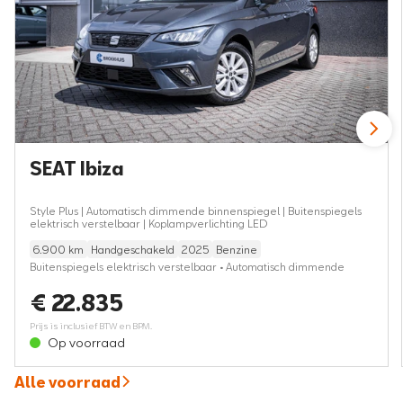
SEAT Ibiza
Style Plus | Automatisch dimmende binnenspiegel | Buitenspiegels
elektrisch verstelbaar | Koplampverlichting LED
6.900 km
Handgeschakeld
2025
Benzine
Buitenspiegels elektrisch verstelbaar • Automatisch dimmende
binnenspiegel • Koplampverlichting LED • Multimediasysteem met
€ 22.835
8,25 inch (20,95 cm) touchscreen • Parkeersensoren achter
Prijs is inclusief BTW en BPM.
Op voorraad
Alle voorraad