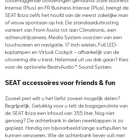
tussenliggende uitvoeringen genaamd Style Business
Intense (Plus) en FR Business Intense (Plus), brengt de
SEAT Ibiza zelfs het hoofd van de meest zakelijke man
of vrouw spontaan op hol. De standaarduitrusting
varieert van Front Assist tot aan Climatronic, een
achteruitrijcamera, Media System voorzien van een
touchscreen en navigatie, 17 inch wielen, Full LED-
koplampen en Virtual Cockpit – afhankelijk van de
uitvoering die u kiest. Helemaal uit uw dak gaan? Kies
voor de optionele BeatsAudio™ Sound System.
SEAT accessoires voor friends & fun
Zoveel pret wilt u het liefst zoveel mogelijk delen?
Begrijpelijk. Gelukkig voor u telt de bagageruimte van
de SEAT Ibiza een inhoud van 355 liter. Nog niet
genoeg? De achterbank in delen neerklappen is zo
gepiept. Handig om bijvoorbeeld lange surfspullen te
kunnen vervoeren. Wie de achterbank liever vult met