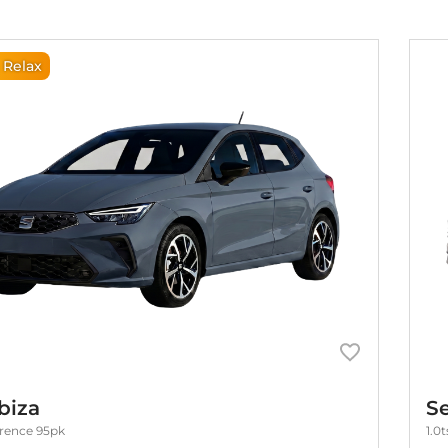
 Relax
biza
Se
erence 95pk
1.0