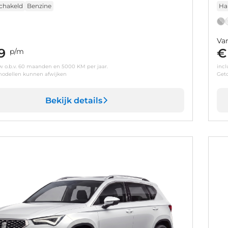
chakeld
Benzine
Ha
Va
9
€
p/m
tw o.b.v. 60 maanden en 5000 KM per jaar.
incl
odellen kunnen afwijken
Get
Bekijk details