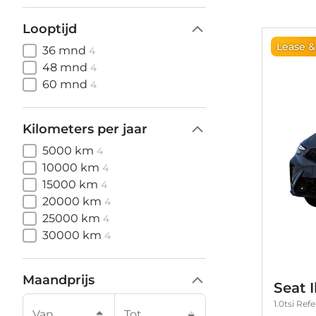
Looptijd
Lease &
36 mnd
4
48 mnd
4
60 mnd
4
Kilometers per jaar
5000 km
4
10000 km
4
15000 km
4
20000 km
4
25000 km
4
30000 km
4
Maandprijs
Seat I
1.0tsi Ref
Van
Tot