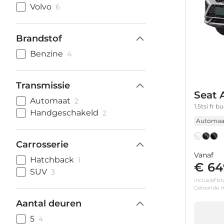
Volvo
6
Brandstof
Benzine
4
Transmissie
Seat 
Automaat
2
1.5tsi fr 
Handgeschakeld
2
Automaa
Carrosserie
Vanaf
Hatchback
1
€ 64
SUV
3
inclusief b
Getoonde m
Aantal deuren
5
4