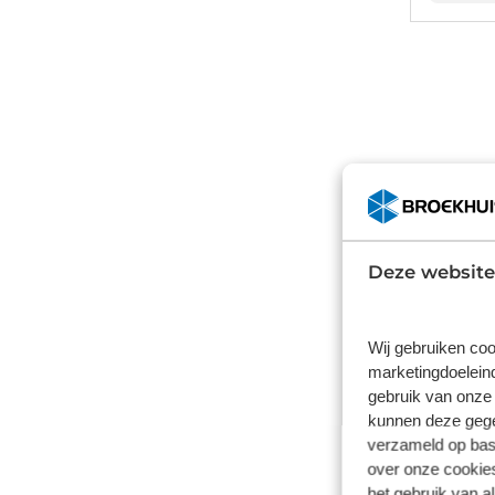
Waarom
De eerst
Deze website
domineerd
onderdee
Duitse te
Wij gebruiken coo
marketingdoeleind
Een spli
gebruik van onze 
Een vaste
kunnen deze gegev
Onbezorg
verzameld op basi
over onze cookies
Geen ond
het gebruik van a