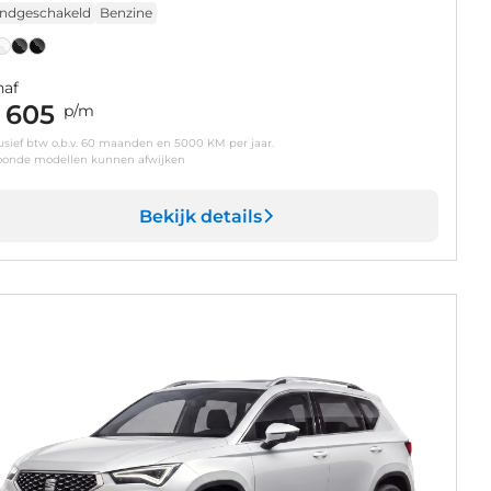
ndgeschakeld
Benzine
naf
 605
p/m
usief btw o.b.v. 60 maanden en 5000 KM per jaar.
oonde modellen kunnen afwijken
Bekijk details