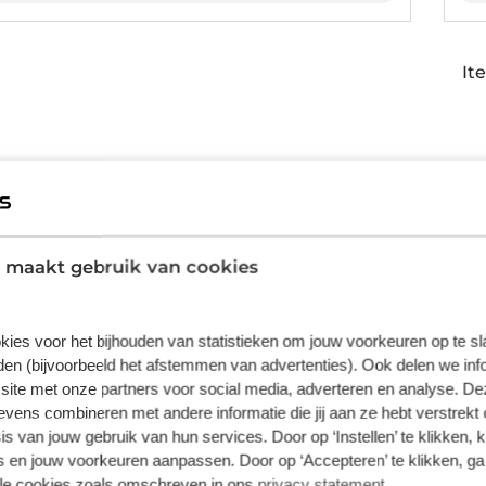
It
 een SEAT private leasen?
e
SEAT
(Sociedad Española de Automóviles de Turismo) ree
 maakt gebruik van cookies
en deze auto's de straten van Barcelona, waar de oorsp
l uit van de Volkswagen Groep. Vanaf dat moment comb
chnologieën. De afgelopen jaren is SEAT flink in popula
kies voor het bijhouden van statistieken om jouw voorkeuren op te s
en (bijvoorbeeld het afstemmen van advertenties). Ook delen we inf
nternieuwe SEAT
site met onze partners voor social media, adverteren en analyse. De
 all-in prijs per maand
ens combineren met andere informatie die jij aan ze hebt verstrekt 
d de weg op
s van jouw gebruik van hun services. Door op ‘Instellen’ te klikken, 
 en jouw voorkeuren aanpassen. Door op ‘Accepteren’ te klikken, ga
erhouds- of reparatiekosten
lle cookies zoals omschreven in ons
privacy statement
.