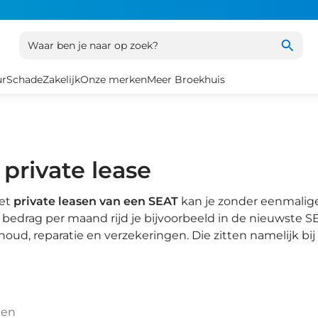
Waar ben je naar op zoek?
ur
Schade
Zakelijk
Onze merken
Meer Broekhuis
 private lease
het
private leasen van een SEAT
kan je zonder eenmalige
in bedrag per maand rijd je bijvoorbeeld in de nieuwste 
houd, reparatie en verzekeringen. Die zitten namelijk 
ten