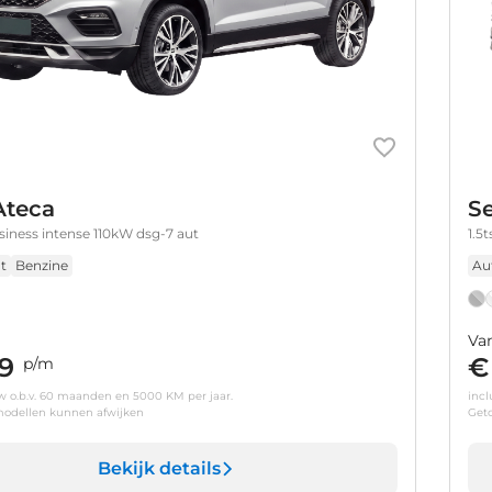
Ateca
Se
business intense 110kW dsg-7 aut
1.5
t
Benzine
Au
Va
9
€
p/m
tw o.b.v. 60 maanden en 5000 KM per jaar.
incl
odellen kunnen afwijken
Get
Bekijk details