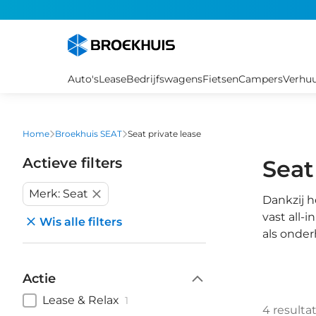
Overslaan
en
naar
de
inhoud
Auto's
Lease
Bedrijfswagens
Fietsen
Campers
Verhu
gaan
Home
Broekhuis SEAT
Seat private lease
Actieve filters
Seat
Merk: Seat
Dankzij 
vast all-
Wis alle filters
als onder
Actie
Lease & Relax
1
4
resulta