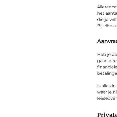
Allereers
het aanta
die je wi
Bij elke 
Aanvra
Heb je de
gaan dire
financiël
betalinge
Is alles 
waar je 
leaseove
Privat