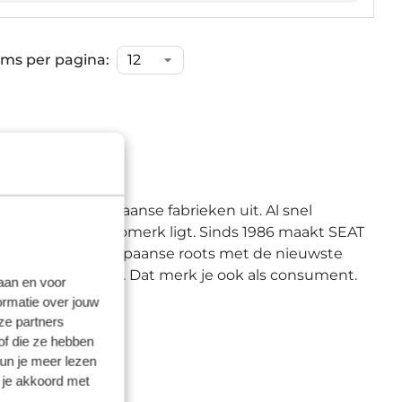
ems per pagina:
d in 1953 de Spaanse fabrieken uit. Al snel
rong van dit automerk ligt. Sinds 1986 maakt SEAT
ineert SEAT de Spaanse roots met de nieuwste
riteit toegenomen. Dat merk je ook als consument.
laan en voor
ormatie over jouw
ze partners
of die ze hebben
kun je meer lezen
 je akkoord met