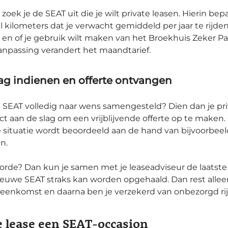
t zoek je de SEAT uit die je wilt private leasen. Hierin be
l kilometers dat je verwacht gemiddeld per jaar te rijden.
lt en of je gebruik wilt maken van het Broekhuis Zeker 
aanpassing verandert het maandtarief.
ag indienen en offerte ontvangen
 SEAT volledig naar wens samengesteld? Dien dan je priv
ct aan de slag om een vrijblijvende offerte op te maken. Oo
e situatie wordt beoordeeld aan de hand van bijvoorbee
n.
in orde? Dan kun je samen met je leaseadviseur de laats
nieuwe SEAT straks kan worden opgehaald. Dan rest all
reenkomst en daarna ben je verzekerd van onbezorgd rij
e lease een SEAT-occasion