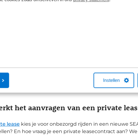
og tanken of opladen
rdelen van private leasen bij Broekhui
s Lease beschikt over het
Private Lease Keurmerk
. Dit
 je bij ons een private leasecontract afsluit. Het Private 
voorwaarden
leet product
ing tegen hoge financiële lasten
Instellen
 bedenktijd
gsgericht omgaan met klachten
rkt het aanvragen van een private leas
te lease
kies je voor onbezorgd rijden in een nieuwe SEA
len? En hoe vraag je een private leasecontract aan? We 