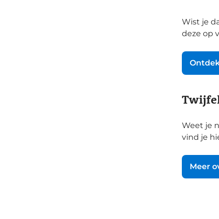
Wist je d
deze op v
Ontdek
Twijfe
Weet je n
vind je hi
Meer ov