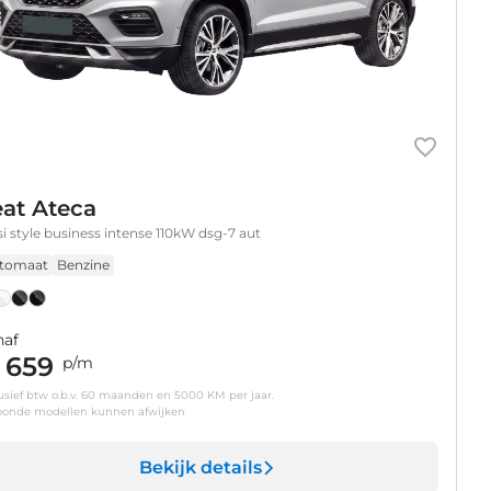
at Ateca
tsi style business intense 110kW dsg-7 aut
tomaat
Benzine
naf
 659
p/m
usief btw o.b.v. 60 maanden en 5000 KM per jaar.
oonde modellen kunnen afwijken
Bekijk details