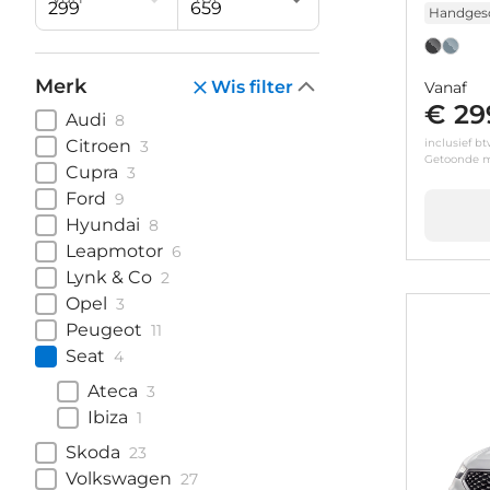
Handges
Merk
Wis filter
Vanaf
€ 29
Audi
8
Citroen
inclusief b
3
Getoonde m
Cupra
3
Ford
9
Hyundai
8
Leapmotor
6
Lynk & Co
2
Opel
3
Peugeot
11
Seat
4
Ateca
3
Ibiza
1
Skoda
23
Volkswagen
27