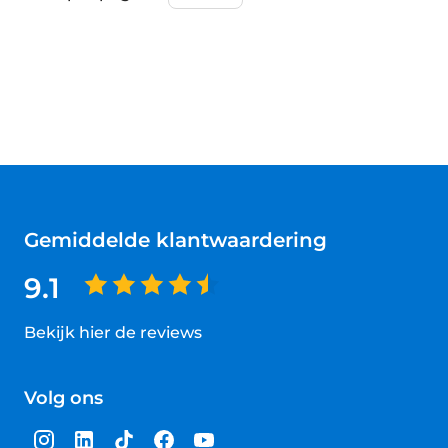
Gemiddelde klantwaardering
9.1
Bekijk hier de reviews
4.5
van
Volg ons
5
sterren