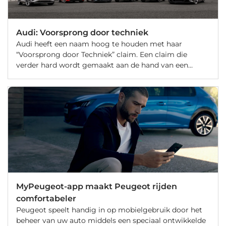
Audi: Voorsprong door techniek
Audi heeft een naam hoog te houden met haar
“Voorsprong door Techniek” claim. Een claim die
verder hard wordt gemaakt aan de hand van een
nieuwe strategie. Met “Vorsprung 2030” is Audi
voornemens grote stappen te maken in de snel
veranderende behoeften en technologie. Neem een
kijkje in de toekomstplannen van Audi.
MyPeugeot-app maakt Peugeot rijden
comfortabeler
Peugeot speelt handig in op mobielgebruik door het
beheer van uw auto middels een speciaal ontwikkelde