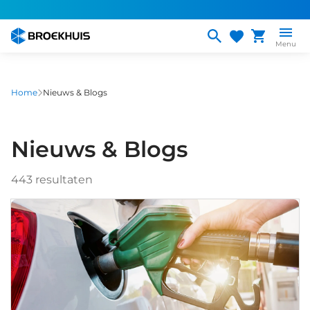
Overslaan
en
naar
Menu
de
inhoud
gaan
Home
Nieuws & Blogs
Nieuws & Blogs
443
resultaten