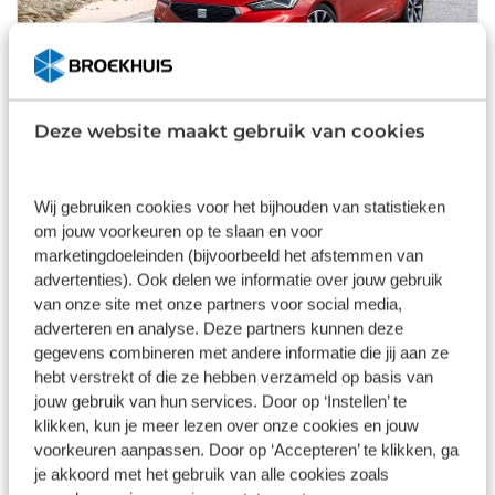
SEAT Leon uitgeroepen tot ‘Best Buy Car of
Deze website maakt gebruik van cookies
Europe 2021’
Tijdens de 20e editie van de AUTOBEST Gala Awards
werd de SEAT Leon uitgeroepen tot ‘Best Buy Car of
Wij gebruiken cookies voor het bijhouden van statistieken
Europe 2021’.
om jouw voorkeuren op te slaan en voor
marketingdoeleinden (bijvoorbeeld het afstemmen van
advertenties). Ook delen we informatie over jouw gebruik
van onze site met onze partners voor social media,
adverteren en analyse. Deze partners kunnen deze
gegevens combineren met andere informatie die jij aan ze
hebt verstrekt of die ze hebben verzameld op basis van
jouw gebruik van hun services. Door op ‘Instellen’ te
klikken, kun je meer lezen over onze cookies en jouw
voorkeuren aanpassen. Door op ‘Accepteren’ te klikken, ga
je akkoord met het gebruik van alle cookies zoals
Broekhuis zet eerste stap in fietsenbranche