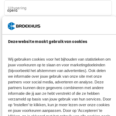
Uitvoering
Voorkeur voor een uitvoering? Vul dan hier uw gewenste uitvoering in.
Gewenste datum
*
Deze website maakt gebruik van cookies
Broekhuis borgt je privacy
*
Ik ga er mee akkoord dat mijn gegevens enkel worden
Wij gebruiken cookies voor het bijhouden van statistieken om
opgeslagen en gebruikt voor de doeleinden van dit formulier.
jouw voorkeuren op te slaan en voor marketingdoeleinden
Mijn gegevens worden niet aan derden ter beschikking gesteld.
(bijvoorbeeld het afstemmen van advertenties). Ook delen
Meer weten?
Bekijk ons privacy statement
we informatie over jouw gebruik van onze site met onze
partners voor social media, adverteren en analyse. Deze
partners kunnen deze gegevens combineren met andere
informatie die jij aan ze hebt verstrekt of die ze hebben
Versturen
verzameld op basis van jouw gebruik van hun services. Door
op ‘Instellen’ te klikken, kun je meer lezen over onze cookies
en jouw voorkeuren aanpassen. Door op ‘Accepteren’ te