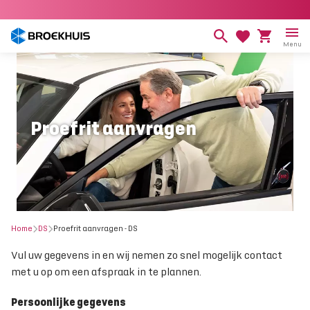
Overslaan
en
naar
Menu
de
inhoud
gaan
Proefrit aanvragen
Home
DS
Proefrit aanvragen - DS
Vul uw gegevens in en wij nemen zo snel mogelijk contact
met u op om een afspraak in te plannen.
Persoonlijke gegevens