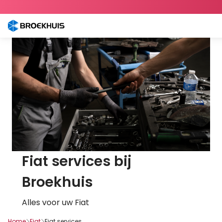
Overslaan
en
naar
de
inhoud
gaan
Fiat services bij
Broekhuis
Alles voor uw Fiat
Home
Fiat
Fiat services