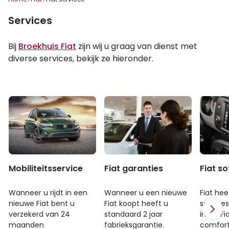
Services
Bij
Broekhuis Fiat
zijn wij u graag van dienst met
diverse services, bekijk ze hieronder.
Mobiliteitsservice
Fiat garanties
Fiat s
Wanneer u rijdt in een
Wanneer u een nieuwe
Fiat hee
nieuwe Fiat bent u
Fiat koopt heeft u
services
verzekerd van 24
standaard 2 jaar
in uw Fi
maanden
fabrieksgarantie.
comfort