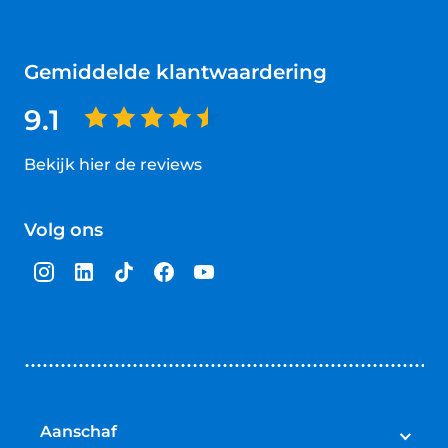
Gemiddelde klantwaardering
9.1
Bekijk hier de reviews
4.5
van
Volg ons
5
sterren
Aanschaf