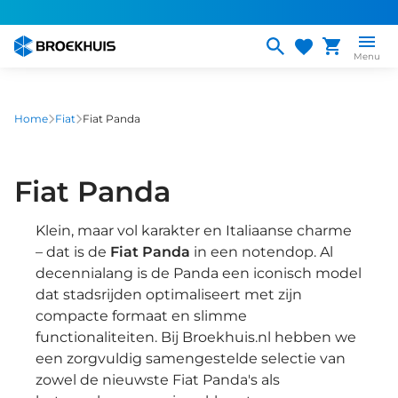
Overslaan
en
naar
Menu
de
inhoud
gaan
Home
Fiat
Fiat Panda
Fiat Panda
Klein, maar vol karakter en Italiaanse charme
– dat is de
Fiat Panda
in een notendop. Al
decennialang is de Panda een iconisch model
dat stadsrijden optimaliseert met zijn
compacte formaat en slimme
functionaliteiten. Bij Broekhuis.nl hebben we
een zorgvuldig samengestelde selectie van
zowel de nieuwste Fiat Panda's als