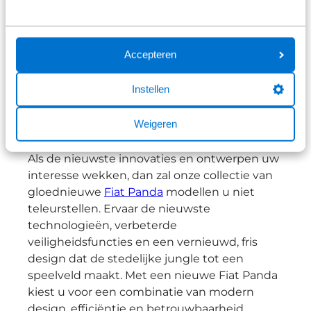
wendbaar en uiterst efficiënt in gebruik, het
is een keuze die altijd in uw voordeel werkt.
Onze selectie varieert in uitvoering, kleur en
bouwjaar, zodat er altijd wel een model is dat
Accepteren
perfect aansluit bij uw specifieke wensen. Elk
van deze auto's draagt met trots de naam
Instellen
'Panda' en belooft u jarenlang rijplezier.
Weigeren
Ga voor een nieuwe Panda
Als de nieuwste innovaties en ontwerpen uw
interesse wekken, dan zal onze collectie van
gloednieuwe
Fiat Panda
modellen u niet
teleurstellen. Ervaar de nieuwste
technologieën, verbeterde
veiligheidsfuncties en een vernieuwd, fris
design dat de stedelijke jungle tot een
speelveld maakt. Met een nieuwe Fiat Panda
kiest u voor een combinatie van modern
design, efficiëntie en betrouwbaarheid.