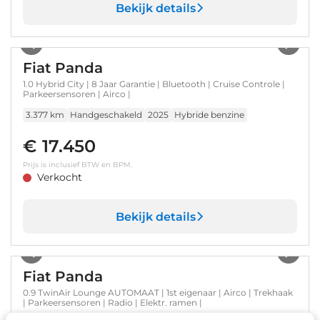
Bekijk details
1
/
27
Fiat Panda
1.0 Hybrid City | 8 Jaar Garantie | Bluetooth | Cruise Controle |
Parkeersensoren | Airco |
3.377 km
Handgeschakeld
2025
Hybride benzine
€ 17.450
Prijs is inclusief BTW en BPM.
Verkocht
Bekijk details
1
/
26
Fiat Panda
0.9 TwinAir Lounge AUTOMAAT | 1st eigenaar | Airco | Trekhaak
| Parkeersensoren | Radio | Elektr. ramen |