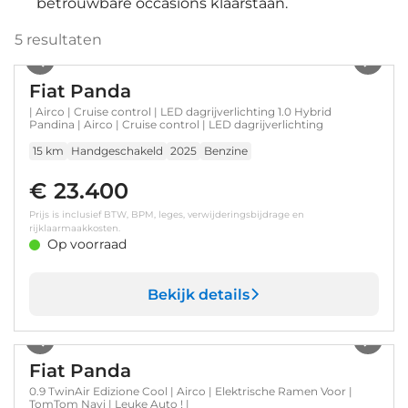
betrouwbare occasions klaarstaan.
5
resultaten
1
/
5
Fiat Panda
| Airco | Cruise control | LED dagrijverlichting 1.0 Hybrid
Pandina | Airco | Cruise control | LED dagrijverlichting
15 km
Handgeschakeld
2025
Benzine
€ 23.400
Prijs is inclusief BTW, BPM, leges, verwijderingsbijdrage en
rijklaarmaakkosten.
Op voorraad
Bekijk details
1
/
25
Fiat Panda
0.9 TwinAir Edizione Cool | Airco | Elektrische Ramen Voor |
TomTom Navi | Leuke Auto ! |