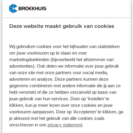
94.393 km
Automaat
2018
Benzine
€ 9.900
Prijs is inclusief BTW en BPM.
Deze website maakt gebruik van cookies
Verkocht
Bekijk details
Wij gebruiken cookies voor het bijhouden van statistieken
om jouw voorkeuren op te slaan en voor
marketingdoeleinden (bijvoorbeeld het afstemmen van
advertenties). Ook delen we informatie over jouw gebruik
van onze site met onze partners voor social media,
Items per pagina:
adverteren en analyse. Deze partners kunnen deze
gegevens combineren met andere informatie die jij aan ze
hebt verstrekt of die ze hebben verzameld op basis van
jouw gebruik van hun services. Door op ‘Instellen’ te
Ontdek ons brede aanbod Panda
klikken, kun je meer lezen over onze cookies en jouw
occasions
voorkeuren aanpassen. Door op ‘Accepteren’ te klikken, ga
je akkoord met het gebruik van alle cookies zoals
Een
Fiat Panda occasion
is het toonbeeld
omschreven in ons
privacy statement
.
van een betrouwbare stadsauto. Compact,