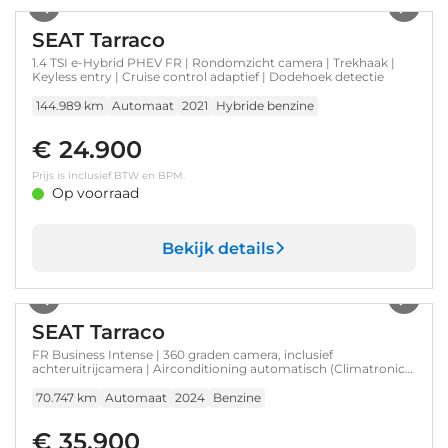
SEAT Tarraco
1.4 TSI e-Hybrid PHEV FR | Rondomzicht camera | Trekhaak |
Keyless entry | Cruise control adaptief | Dodehoek detectie
144.989 km
Automaat
2021
Hybride benzine
€ 24.900
Prijs is inclusief BTW en BPM.
Op voorraad
Bekijk details
1
/
36
SEAT Tarraco
FR Business Intense | 360 graden camera, inclusief
achteruitrijcamera | Airconditioning automatisch (Climatronic)
met 3-zone-temperatuur- regeling, pollenfilter en bedieningsel.
| Alarmsysteem
70.747 km
Automaat
2024
Benzine
€ 35.900