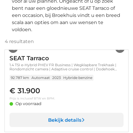
voor al uw plannen. Ongeacht of u op zoek
bent naar een gloednieuwe SEAT Tarraco of
een occasion, bij Broekhuis vindt u een breed
scala aan opties om aan uw wensen te
voldoen.
4
resultaten
1
/
7
SEAT Tarraco
1.4 TSI e-Hybrid PHEV FR Business | Wegklapbare Trekhaak |
Rondomzicht camera | Adaptive cruise control | Dodehoek
detectie
92.787 km
Automaat
2023
Hybride benzine
€ 31.900
Prijs is inclusief BTW en BPM.
Op voorraad
Bekijk details
1
/
27