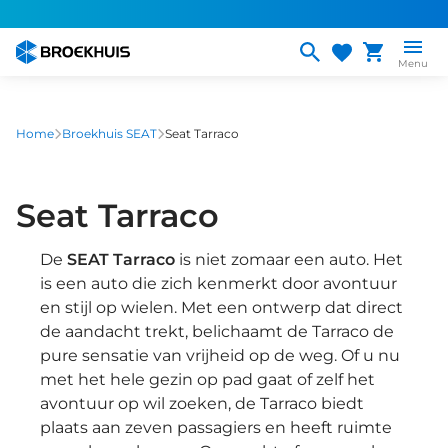
Overslaan
en
naar
Menu
de
inhoud
gaan
Home
Broekhuis SEAT
Seat Tarraco
Seat Tarraco
De
SEAT Tarraco
is niet zomaar een auto. Het
is een auto die zich kenmerkt door avontuur
en stijl op wielen. Met een ontwerp dat direct
de aandacht trekt, belichaamt de Tarraco de
pure sensatie van vrijheid op de weg. Of u nu
met het hele gezin op pad gaat of zelf het
avontuur op wil zoeken, de Tarraco biedt
plaats aan zeven passagiers en heeft ruimte