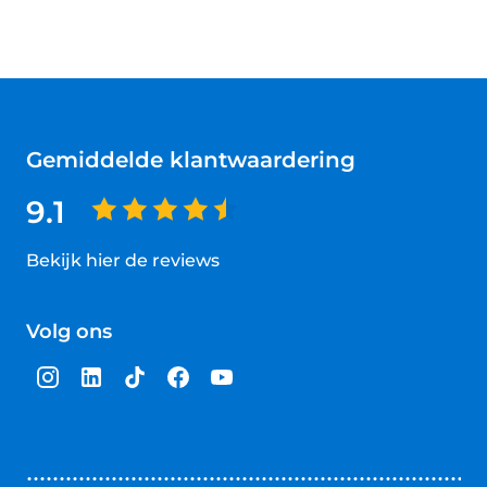
Gemiddelde klantwaardering
9.1
Bekijk hier de reviews
4.5
van
Volg ons
5
sterren