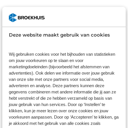
Items per pagina:
Deze website maakt gebruik van cookies
Ontdek ons uitgebreide aanbod
SEAT Tarraco-occasions
Wij gebruiken cookies voor het bijhouden van statistieken
Bij Broekhuis tonen we een uitgebreid
om jouw voorkeuren op te slaan en voor
assortiment gebruikte SEAT Tarraco-
marketingdoeleinden (bijvoorbeeld het afstemmen van
modellen. Elk voertuig is zorgvuldig
advertenties). Ook delen we informatie over jouw gebruik
geïnspecteerd en onderhouden, wat u
van onze site met onze partners voor social media,
verzekert van de kwaliteit en Spaanse flair
adverteren en analyse. Deze partners kunnen deze
waar
SEAT
bekend om staat. Met diverse
gegevens combineren met andere informatie die jij aan ze
kleuren, specificaties, uitrustingsniveaus en
hebt verstrekt of die ze hebben verzameld op basis van
bouwjaren biedt ons aanbod aan SEAT
jouw gebruik van hun services. Door op ‘Instellen’ te
Tarraco-occasions u de vrijheid om een auto
klikken, kun je meer lezen over onze cookies en jouw
voorkeuren aanpassen. Door op ‘Accepteren’ te klikken, ga
te selecteren die perfect past bij uw
je akkoord met het gebruik van alle cookies zoals
individuele wensen en behoeften.