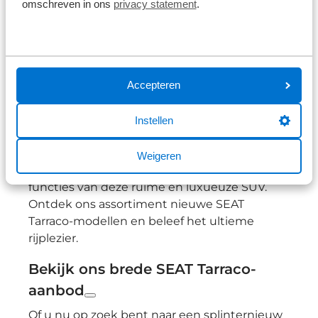
omschreven in ons
privacy statement
.
Kies voor een nieuwe SEAT Tarraco
Voor wie op zoek is naar het meest recente
aanbod, bieden onze gloednieuwe SEAT
Accepteren
Tarraco-modellen een aantrekkelijke optie.
Een nieuwe Tarraco combineert het beste
Instellen
van SEAT’s innovatie, toegankelijkheid en
sprekende design. Ontdek het
Weigeren
ongeëvenaarde comfort en de innovatieve
functies van deze ruime en luxueuze SUV.
Ontdek ons assortiment nieuwe SEAT
Tarraco-modellen en beleef het ultieme
rijplezier.
Bekijk ons brede SEAT Tarraco-
aanbod
Of u nu op zoek bent naar een splinternieuw