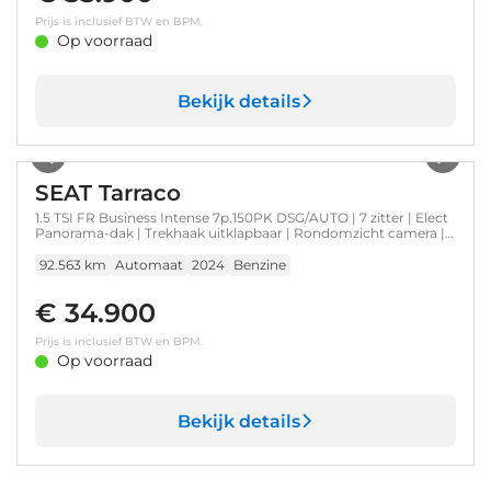
Prijs is inclusief BTW en BPM.
Op voorraad
Bekijk details
1
/
45
SEAT Tarraco
1.5 TSI FR Business Intense 7p.150PK DSG/AUTO | 7 zitter | Elect
Panorama-dak | Trekhaak uitklapbaar | Rondomzicht camera |
App connect | Dodehoekdetectie | Stoel/stuurverwarming |
DAB | LED | 20"LMV
92.563 km
Automaat
2024
Benzine
€ 34.900
Prijs is inclusief BTW en BPM.
Op voorraad
Bekijk details