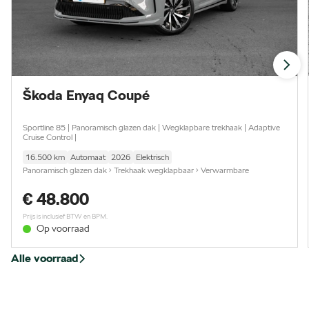
Škoda Enyaq Coupé
Sportline 85 | Panoramisch glazen dak | Wegklapbare trekhaak | Adaptive
Cruise Control |
16.500 km
Automaat
2026
Elektrisch
Panoramisch glazen dak • Trekhaak wegklapbaar • Verwarmbare
voorstoelen • Achteruitrijcamera (Rear View) • Adaptive Cruise control met
€ 48.800
speed limiter
Prijs is inclusief BTW en BPM.
Op voorraad
Alle voorraad