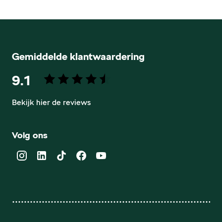
Gemiddelde klantwaardering
9.1
Bekijk hier de reviews
4.5
van
Volg ons
5
sterren