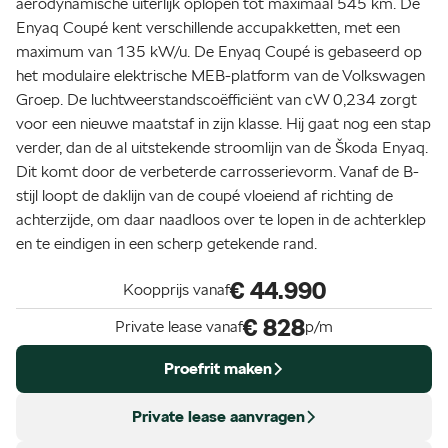
aerodynamische uiterlijk oplopen tot maximaal 545 km. De
Enyaq Coupé kent verschillende accupakketten, met een
maximum van 135 kW/u. De Enyaq Coupé is gebaseerd op
het modulaire elektrische MEB-platform van de Volkswagen
Groep. De luchtweerstandscoëfficiënt van cW 0,234 zorgt
voor een nieuwe maatstaf in zijn klasse. Hij gaat nog een stap
verder, dan de al uitstekende stroomlijn van de Škoda Enyaq.
Dit komt door de verbeterde carrosserievorm. Vanaf de B-
stijl loopt de daklijn van de coupé vloeiend af richting de
achterzijde, om daar naadloos over te lopen in de achterklep
en te eindigen in een scherp getekende rand.
€ 44.990
Koopprijs vanaf
€ 828
Private lease vanaf
p/m
Proefrit maken
Private lease aanvragen