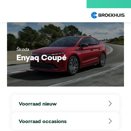
Overslaan
en
naar
de
inhoud
gaan
Škoda
Enyaq Coupé
Voorraad nieuw
Voorraad occasions