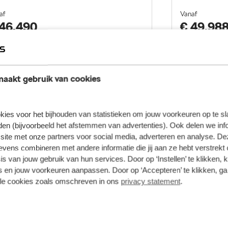
af
Vanaf
 46.490
€ 49.98
Proefrit maken
aakt gebruik van cookies
kies voor het bijhouden van statistieken om jouw voorkeuren op te s
koda Enkhuizen
Škoda Z
en (bijvoorbeeld het afstemmen van advertenties). Ook delen we inf
site met onze partners voor social media, adverteren en analyse. De
ens combineren met andere informatie die jij aan ze hebt verstrekt 
De Dolfijn 1, 1601 ME, Enkhuizen
De Marow
s van jouw gebruik van hun services. Door op ‘Instellen’ te klikken, 
0228 - 353 550
0229 - 
 en jouw voorkeuren aanpassen. Door op ‘Accepteren’ te klikken, ga
lle cookies zoals omschreven in ons
privacy statement
.