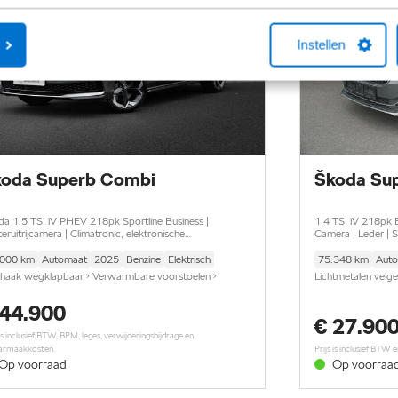
Instellen
oda Superb Combi
Škoda Su
portline Business |
1.4 TSI iV 218pk B
eruitrijcamera | Climatronic, elektronische
Camera | Leder | S
onditioning met 3 klimaatzones | Driving mode select
Keyless
.000 km
Automaat
2025
Benzine
Elektrisch
75.348 km
Aut
haak wegklapbaar • Verwarmbare voorstoelen •
Lichtmetalen velge
eruitrijcamera • Climatronic, elektronische
Carplay/Android A
 44.900
onditioning met 3 klimaatzones • Driving mode select •
bekleding • Stuurw
€ 27.90
eersensoren voor en achter
Cruise control ada
 is inclusief BTW, BPM, leges, verwijderingsbijdrage en
bedienbare achterk
aarmaakkosten.
Prijs is inclusief BTW
verstelb. bestuurd
Op voorraad
Op voorraa
Matrix LED kopla
uitklapbaar • Voo