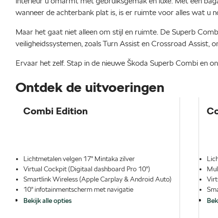
interieur u omarmt met gebruiksgemak en luxe. Met een bagag
wanneer de achterbank plat is, is er ruimte voor alles wat u n
Maar het gaat niet alleen om stijl en ruimte. De Superb Com
veiligheidssystemen, zoals Turn Assist en Crossroad Assist, o
Ervaar het zelf. Stap in de nieuwe Škoda Superb Combi en on
Ontdek de uitvoeringen
Combi Edition
Co
Lichtmetalen velgen 17" Mintaka zilver
Lic
Virtual Cockpit (Digitaal dashboard Pro 10")
Mul
Smartlink Wireless (Apple Carplay & Android Auto)
Vir
10" infotainmentscherm met navigatie
Sma
Bekijk alle opties
Beki