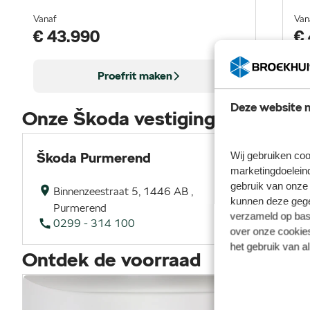
Vanaf
Van
€ 43.990
€
Proefrit maken
Deze website m
Onze Škoda vestigingen
Wij gebruiken coo
Škoda Purmerend
Š
marketingdoeleind
gebruik van onze 
Binnenzeestraat 5, 1446 AB ,
kunnen deze gegev
Purmerend
verzameld op basi
0299 - 314 100
over onze cookies
het gebruik van a
Ontdek de voorraad