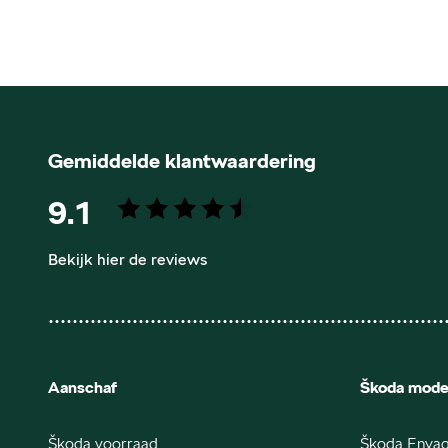
Gemiddelde klantwaardering
9.1
Bekijk hier de reviews
4.5
van
5
sterren
Aanschaf
Škoda mode
Škoda voorraad
Škoda Enya