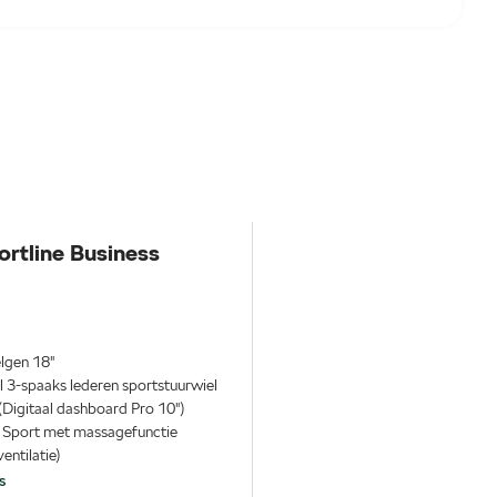
rtline Business
lgen 18"
l 3-spaaks lederen sportstuurwiel
 (Digitaal dashboard Pro 10")
a Sport met massagefunctie
entilatie)
s