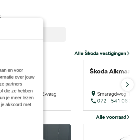
8
Proefrit maken
Alle Škoda vestigingen
laan en voor
waag
Škoda Alkmaar
ormatie over jouw
ze partners
of die ze hebben
ijne 53, 1689 AR, Zwaag
Smaragdweg 12, 18
kun je meer lezen
276 600
072 - 541 06 20
 je akkoord met
Alle voorraad