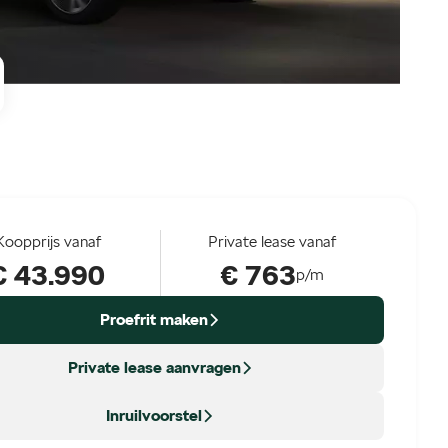
Koopprijs vanaf
Private lease vanaf
€ 43.990
€ 763
p/m
Proefrit maken
Private lease aanvragen
Inruilvoorstel