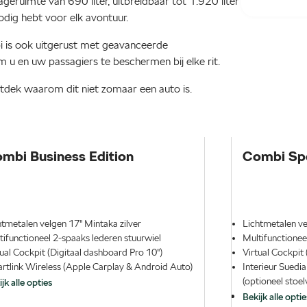
eruimte van 690 liter, uitbreidbaar tot 1.920 liter
odig hebt voor elk avontuur.
bi is ook uitgerust met geavanceerde
m u en uw passagiers te beschermen bij elke rit.
tdek waarom dit niet zomaar een auto is.
mbi Business Edition
Combi Spo
htmetalen velgen 17" Mintaka zilver
Lichtmetalen ve
tifunctioneel 2-spaaks lederen stuurwiel
Multifunctionee
tual Cockpit (Digitaal dashboard Pro 10")
Virtual Cockpit
rtlink Wireless (Apple Carplay & Android Auto)
Interieur Suedi
(optioneel stoelv
jk alle opties
Bekijk alle optie