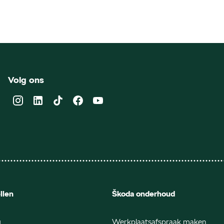
Volg ons
llen
Škoda onderhoud
q
Werkplaatsafspraak maken