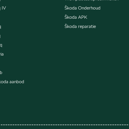
 IV
Škoda Onderhoud
Škoda APK
q
Škoda reparatie
q
q
ia
b
Škoda aanbod