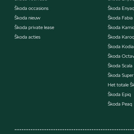
Škoda occasions
Škoda Enyaq
Škoda nieuw
Škoda Fabia
Škoda private lease
Škoda Kami
Škoda acties
Škoda Karo
Škoda Kodia
Škoda Octav
Škoda Scala
Škoda Super
Het totale 
Škoda Epiq
Škoda Peaq