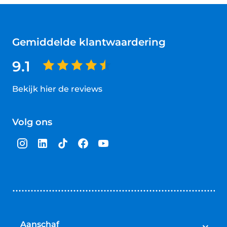
Gemiddelde klantwaardering
9.1
Bekijk hier de reviews
4.5
van
Volg ons
5
sterren
Aanschaf