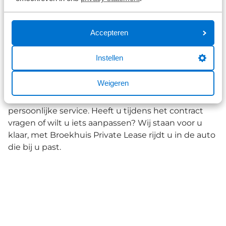
ons Broekhuis Zeker Pakket? Geen probleem – wij
denken graag met u mee.
Accepteren
Waarom Private Lease bij
Broekhuis?
Instellen
Private Lease via Broekhuis betekent zorgeloos
Weigeren
rijden in een auto die écht bij u past. Eén vast
maandbedrag, geen onverwachte kosten én altijd
persoonlijke service. Heeft u tijdens het contract
vragen of wilt u iets aanpassen? Wij staan voor u
klaar, met Broekhuis Private Lease rijdt u in de auto
die bij u past.