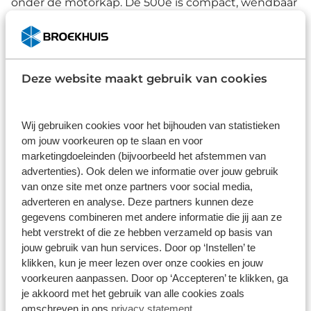
onder de motorkap. De 500e is compact, wendbaar
en zit boordevol slimme technologie. Ideaal voor in
de stad, maar ook verrassend comfortabel voor
langere ritten.
Deze website maakt gebruik van cookies
Fiat heeft de charme van de originele 500 weten te
combineren met de techniek van nu. Het
resultaat? Een 100% elektrische stadsauto met
Wij gebruiken cookies voor het bijhouden van statistieken
karakter. En met Private Lease bij Broekhuis geniet
om jouw voorkeuren op te slaan en voor
u van al die voordelen, zonder gedoe.
marketingdoeleinden (bijvoorbeeld het afstemmen van
advertenties). Ook delen we informatie over jouw gebruik
Onbezorgd auto rijden met privé
van onze site met onze partners voor social media,
lease in een Fiat 500e
adverteren en analyse. Deze partners kunnen deze
gegevens combineren met andere informatie die jij aan ze
Bent u benieuwd of de Fiat 500e bij u past? Bij
hebt verstrekt of die ze hebben verzameld op basis van
Broekhuis stelt u eenvoudig uw eigen leasepakket
jouw gebruik van hun services. Door op ‘Instellen’ te
samen. U kiest het aantal kilometers, de looptijd
klikken, kun je meer lezen over onze cookies en jouw
voorkeuren aanpassen. Door op ‘Accepteren’ te klikken, ga
van het contract en de uitvoering die aansluit bij
je akkoord met het gebruik van alle cookies zoals
uw wensen. Wilt u een andere kleur, extra opties of
omschreven in ons
privacy statement
.