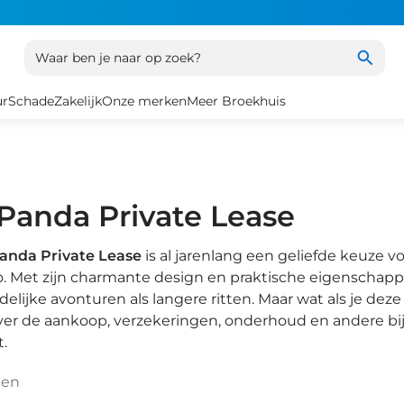
Waar ben je naar op zoek?
ur
Schade
Zakelijk
Onze merken
Meer Broekhuis
 Panda Private Lease
Panda Private Lease
is al jarenlang een geliefde keuze v
o. Met zijn charmante design en praktische eigenschap
delijke avonturen als langere ritten. Maar wat als je deze
r de aankoop, verzekeringen, onderhoud en andere bijk
.
ten