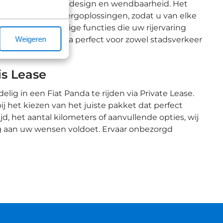
kt met zijn speelse design en wendbaarheid. Het
 met slimme opbergoplossingen, zodat u van elke
logieën en handige functies die uw rijervaring
Weigeren
en is de Fiat Panda perfect voor zowel stadsverkeer
 en het milieu.
is Lease
ig in een Fiat Panda te rijden via Private Lease.
j het kiezen van het juiste pakket dat perfect
, het aantal kilometers of aanvullende opties, wij
dig aan uw wensen voldoet. Ervaar onbezorgd