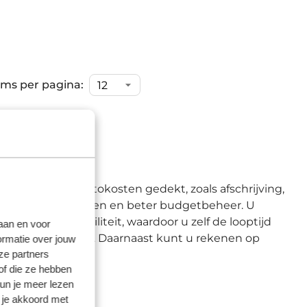
ems per pagina:
-basis
g worden alle autokosten gedekt, zoals afschrijving,
onverwachte kosten en beter budgetbeheer. U
 volledige flexibiliteit, waardoor u zelf de looptijd
laan en voor
 uw situatie passen. Daarnaast kunt u rekenen op
ormatie over jouw
ze partners
eriode.
of die ze hebben
h
kun je meer lezen
 je akkoord met