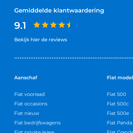
Gemiddelde klantwaardering
9.1
Bekijk hier de reviews
4.5
van
5
sterren
Aanschaf
Fiat mode
Fiat voorraad
Fiat 500
Fiat occasions
Fiat 500c
Fiat nieuw
Fiat 500e
Fiat bedrijfswagens
Fiat Panda
Fiat private lease
Fiat Grand