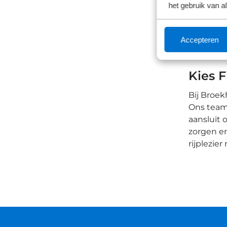
De Fiat P
het gebruik van a
interieu
rit kunt 
Accepteren
optimalis
als lange
Kies F
Bij Broek
Ons team 
aansluit 
zorgen er
rijplezie