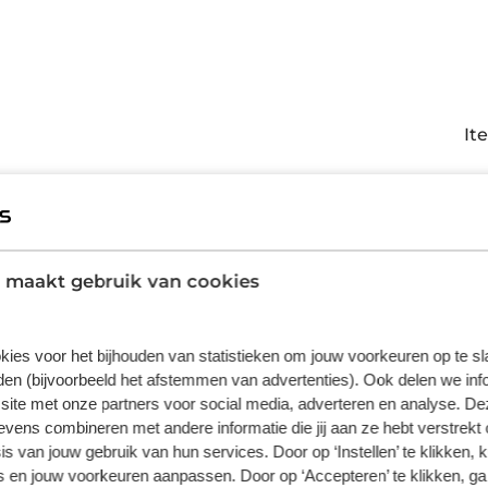
It
len van Fiat Panda op private lease
 maakt gebruik van cookies
ate Lease biedt veel voordelen. Met een vast maandbedra
asting, verzekering en onderhoud. Dit betekent geen 
en nog te betalen voor de brandstof. Bij Broekhuis krijgt u
kies voor het bijhouden van statistieken om jouw voorkeuren op te s
ntal kilometers per jaar kunt bepalen die het beste bij
en (bijvoorbeeld het afstemmen van advertenties). Ook delen we inf
site met onze partners voor social media, adverteren en analyse. De
nde service en ondersteuning gedurende de hele leasep
ens combineren met andere informatie die jij aan ze hebt verstrekt 
anda - Stijlvol, wendbaar en praktisc
s van jouw gebruik van hun services. Door op ‘Instellen’ te klikken, 
 en jouw voorkeuren aanpassen. Door op ‘Accepteren’ te klikken, ga