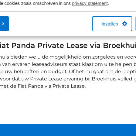
anda is een stijlvolle en compacte auto die indruk maa
lle cookies zoals omschreven in ons
privacy statement
.
r biedt een verrassend ruime en comfortabele omgeving
genieten. De Fiat Panda is uitgerust met moderne techno
Instellen
eren. Dankzij zijn compacte formaat en efficiënte motor
re ritten, en bovendien vriendelijk voor uw portemonnee
iat Panda Private Lease via Broekhu
huis bieden we u de mogelijkheid om zorgeloos en voordel
van ervaren leaseadviseurs staat klaar om u te helpen bi
op uw behoeften en budget. Of het nu gaat om de looptijd
voor dat uw Private Lease ervaring bij Broekhuis volle
r met de Fiat Panda via Private Lease.