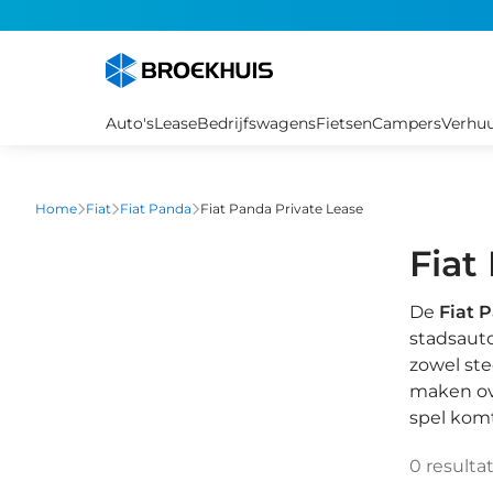
Overslaan
en
naar
de
inhoud
Auto's
Lease
Bedrijfswagens
Fietsen
Campers
Verhu
gaan
Home
Fiat
Fiat Panda
Fiat Panda Private Lease
Fiat
De
Fiat 
stadsaut
zowel ste
maken ove
spel komt
0
resulta