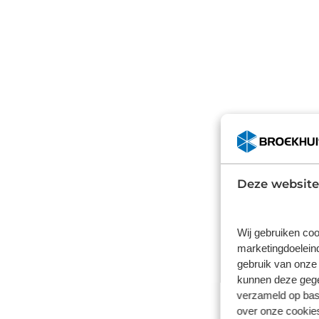
Voorde
Deze website
Fiat Priv
wegenbel
hoeft alle
Wij gebruiken coo
en het aa
marketingdoeleind
gebruik van onze 
uitsteke
kunnen deze gegev
Fiat P
verzameld op basi
over onze cookies