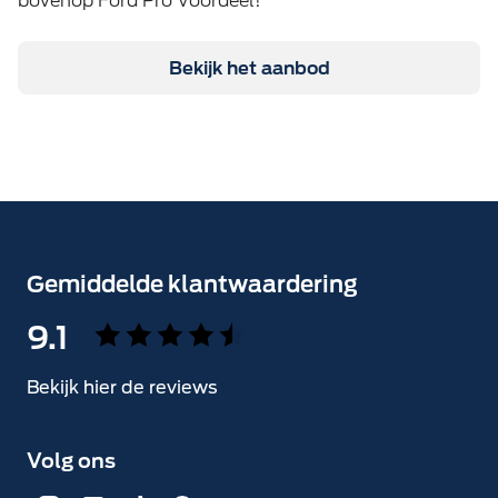
bovenop Ford Pro Voordeel!
Bekijk het aanbod
Gemiddelde klantwaardering
9.1
Bekijk hier de reviews
4.5
van
Volg ons
5