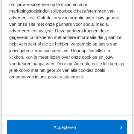
om jouw voorkeuren op te slaan en voor
marketingdoeleinden (bijvoorbeeld het afstemmen van
advertenties). Ook delen we informatie over jouw gebruik
van onze site met onze partners voor social media,
adverteren en analyse. Deze partners kunnen deze
gegevens combineren met andere informatie die jij aan ze
Ford Transit Custom Grey Platinum
hebt verstrekt of die ze hebben verzameld op basis van
jouw gebruik van hun services. Door op ‘Instellen’ te
De
Ford Transit Custom Grey Platinum
combineert
klikken, kun je meer lezen over onze cookies en jouw
kracht, efficiëntie en een uitgesproken sportieve
voorkeuren aanpassen. Door op ‘Accepteren’ te klikken, ga
je akkoord met het gebruik van alle cookies zoals
uitstraling.
omschreven in ons
privacy statement
.
Bekijk de Transit
Accepteren