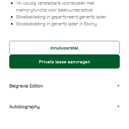
14-voudig verstelbare voorstoelen met
memoryfunctie voor bestuurdersstoel
Stoelbekleding in geperforeerd generfd leder
Stoelbekleding in generfd leder in Ebony
Inruilvoorstel
Private lease aanvragen
Belgravia Edition
De Range Rover Velar Belgravia Edition
Autobiography
Proefrit maken
De Range Rover Velar Autobiography