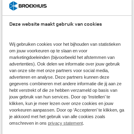
Velar als het ware een rijdende butler. Het
infotainmentsysteem leert van je en anticipeert zo op
jouw keuzes. Alles is zo ontworpen dat de reis voor
zowel de passagier als de bestuurder ontspannen
Deze website maakt gebruik van cookies
en zorgeloos is.
Krachtige en efficiënte motoren
Wij gebruiken cookies voor het bijhouden van statistieken
om jouw voorkeuren op te slaan en voor
De Range Rover Velar heeft een grote line-up aan
marketingdoeleinden (bijvoorbeeld het afstemmen van
motoren. Van krachtig tot laag in het
advertenties). Ook delen we informatie over jouw gebruik
brandstofverbruik, elke motor is zo geoptimaliseerd
van onze site met onze partners voor social media,
dat deze aan de specifieke prestatiewensen kan
adverteren en analyse. Deze partners kunnen deze
voldoen. Net als de nieuwe Discovery gebruikt de
gegevens combineren met andere informatie die jij aan ze
Range Rover Velar het lightweight Aluminium
hebt verstrekt of die ze hebben verzameld op basis van
Architectur-platform. Hierdoor zijn de auto's lichter
jouw gebruik van hun services. Door op ‘Instellen’ te
hetgeen zorgt voor een lager verbruik en hogere
klikken, kun je meer lezen over onze cookies en jouw
veiligheid. De Velar is beschikbaar in vijf
voorkeuren aanpassen. Door op ‘Accepteren’ te klikken, ga
je akkoord met het gebruik van alle cookies zoals
verschillende motoren die allen van een achttraps
omschreven in ons
privacy statement
.
automatische transmissie zijn voorzien.