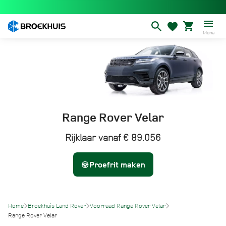
Overslaan
en
naar
Menu
de
inhoud
gaan
Range Rover Velar
Rijklaar vanaf € 89.056
Proefrit maken
Home
Broekhuis Land Rover
Voorraad Range Rover Velar
Range Rover Velar