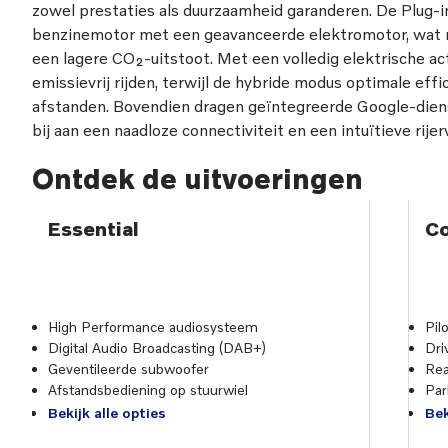
zowel prestaties als duurzaamheid garanderen. De Plug-
benzinemotor met een geavanceerde elektromotor, wat 
een lagere CO₂-uitstoot. Met een volledig elektrische act
emissievrij rijden, terwijl de hybride modus optimale effic
afstanden. Bovendien dragen geïntegreerde Google-diens
bij aan een naadloze connectiviteit en een intuïtieve rijer
Ontdek de uitvoeringen
Essential
C
High Performance audiosysteem
Pil
Digital Audio Broadcasting (DAB+)
Dri
Geventileerde subwoofer
Rea
Afstandsbediening op stuurwiel
Par
Bekijk alle opties
Bek