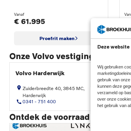
Vanaf
Van
€ 61.995
€
Proefrit maken
Deze website 
Onze Volvo vestigingen
Wij gebruiken coo
Volvo Harderwijk
V
marketingdoeleind
gebruik van onze 
kunnen deze gegev
Zuiderbreedte 40, 3845 MC,
verzameld op basi
Harderwijk
over onze cookies
0341 - 751 400
het gebruik van a
Ontdek de voorraad