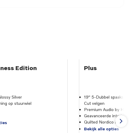
ness Edition
Plus
lossy Silver
19" 5-Dubbel spaaks Glo
ing op stuurwiel
Cut velgen
Premium Audio by Harma
Geavanceerde interieurver
Quilted Nordico bekledin
ties
Bekijk alle opties