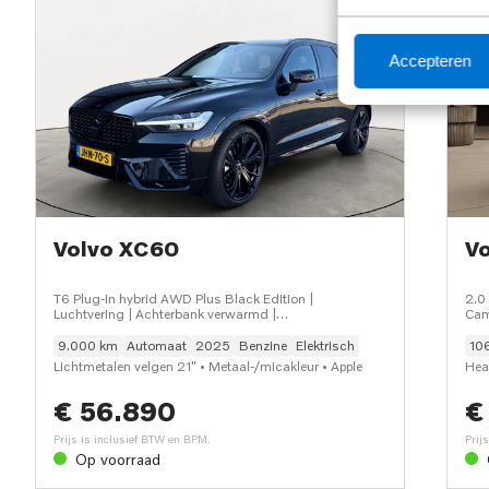
Accepteren
Volvo XC60
V
T6 Plug-in hybrid AWD Plus Black Edition |
2.0
Luchtvering | Achterbank verwarmd |
Cam
Achteruitrijcamera | Alarmsysteem
9.000 km
Automaat
2025
Benzine
Elektrisch
106
Lichtmetalen velgen 21" • Metaal-/micakleur • Apple
Hea
Carplay/Android Auto|telefoonintegratie premium •
Har
€ 56.890
€
DAB ontvanger • Draadloze telefoonlader • Volledig
Sto
digitaal instrumentenpaneel • Elektrisch verstelb.
dak 
Prijs is inclusief BTW en BPM.
Prij
passagiersstoel met geheugen • Hemelbekleding
gehe
Op voorraad
donker • Stuurwiel verwarmd • Luxe lederen/stof
Trek
bekleding • Achterbank verwarmd • Achteruitrijcamera