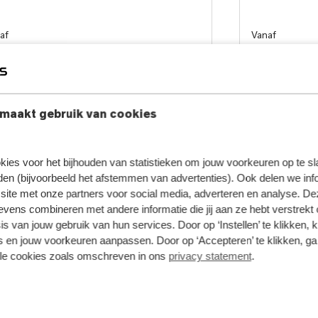
af
Vanaf
 65.995
€ 66.9
Proefrit maken
maakt gebruik van cookies
kies voor het bijhouden van statistieken om jouw voorkeuren op te s
olvo Houten
Volvo V
en (bijvoorbeeld het afstemmen van advertenties). Ook delen we inf
site met onze partners voor social media, adverteren en analyse. De
ens combineren met andere informatie die jij aan ze hebt verstrekt 
Van Stol
s van jouw gebruik van hun services. Door op ‘Instellen’ te klikken, 
Linieveste 10, 3992 DJ, Houten
Veenda
 en jouw voorkeuren aanpassen. Door op ‘Accepteren’ te klikken, ga
030 - 606 68 60
0598 - 6
lle cookies zoals omschreven in ons
privacy statement
.