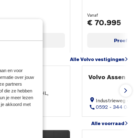
Vanaf
95
€ 70.995
Proefrit maken
Proefrit 
Alle Volvo vestigingen
laan en voor
eendam
Volvo Assen
ormatie over jouw
ze partners
of die ze hebben
bergweg 40, 9641 HL,
kun je meer lezen
m
Industrieweg 42, 
 je akkoord met
15 712
0592 - 344 046
Alle voorraad