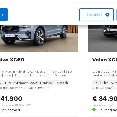
Instellen
olvo XC60
Volvo XC
 T6 Plug-in hybrid AWD R-Design | Trekhaak | 360
2.0 B5 250 PK Ins
 | Pano | Head-up | Harman/Kardon | Memory
Trekhaak | Keyle
& Kardon
.101 km
Automaat
2022
Benzine
Elektrisch
77.273 km
Aut
d-up display • Stuurwiel verwarmd •
Apple Carplay/An
man/Kardon audio • Cruise control adaptief met
• Audio installat
 41.900
€ 34.9
p&Go en stuurhulp • Elektrisch glazen panorama-
• Elektrisch bedi
• Elektrisch verstelb. bestuurdersstoel met
bestuurdersstoel
s is inclusief BTW en BPM.
Prijs is inclusief 
ugen • Kinderzitje(s) geintegreerd in achterbank •
LED koplampen ad
Op voorraad
Op voorraa
haak elektrisch uitklapbaar
• Trekhaak uitkla
Voorstoelen ver