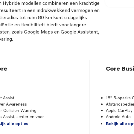
in Hybride modellen combineren een krachtige
resulteert in een indrukwekkend vermogen en
ieradius tot ruim 80 km kunt u dagelijks
iëntie en flexibiliteit biedt voor langere
ten, zoals Google Maps en Google Assistant,
varing.
ore
Core Busi
ot Assist
18" 5-spaaks G
ver Awareness
Afstandsbedien
r Collision Warning
Apple CarPlay
k Assist, achter en voor
Android Auto
ijk alle opties
Bekijk alle op