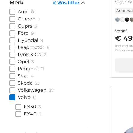
Merk
51kWh ev 
Wis filter
Automaa
Audi
8
Citroen
3
Cupra
3
Vanaf
Ford
9
€ 49
Hyundai
8
inclusief b
Leapmotor
6
Getoonde m
Lynk & Co
2
Opel
3
Peugeot
11
Seat
4
Skoda
23
Volkswagen
27
Volvo
6
EX30
3
EX40
3