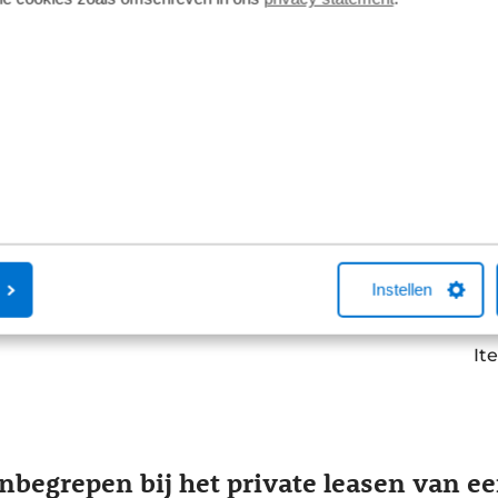
single plus europa 238pk aut
82k
t
Elektrisch
Au
Va
4
€
p/m
tw o.b.v. 72 maanden en 5000 KM per jaar.
incl
odellen kunnen afwijken
Get
Bekijk details
Instellen
It
 inbegrepen bij het private leasen van e