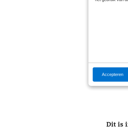
70kWh ev 
Automaa
Vanaf
€ 66
inclusief b
Getoonde m
Accepteren
Dit is