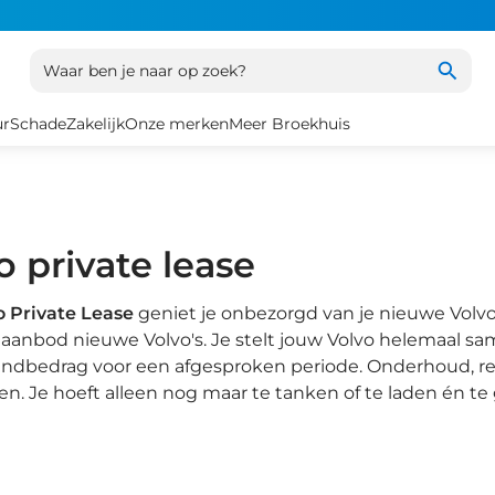
Waar ben je naar op zoek?
ur
Schade
Zakelijk
Onze merken
Meer Broekhuis
o private lease
o Private Lease
geniet je onbezorgd van je nieuwe Volvo.
 aanbod nieuwe Volvo's. Je stelt jouw Volvo helemaal same
andbedrag voor een afgesproken periode. Onderhoud, rep
n. Je hoeft alleen nog maar te tanken of te laden én te