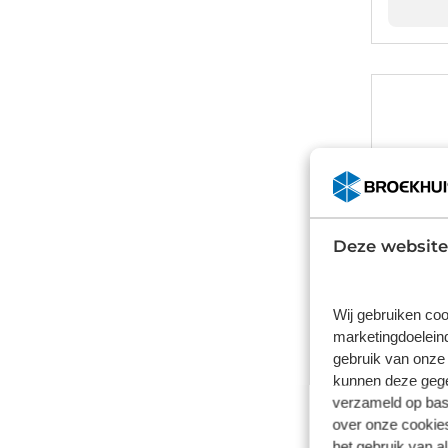
Deze website
Wij gebruiken coo
marketingdoeleind
gebruik van onze 
kunnen deze gegev
verzameld op basi
over onze cookies
Volvo
het gebruik van a