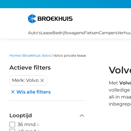
Overslaan
en
naar
de
inhoud
Auto's
Lease
Bedrijfswagens
Fietsen
Campers
Verhu
gaan
Home
Broekhuis Volvo
Volvo private lease
Actieve filters
Volv
Merk: Volvo
Met
Volv
volledige
Wis alle filters
all-in ma
inbegrepe
Looptijd
36 mnd
6