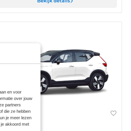
Bekijk details
laan en voor
ormatie over jouw
ze partners
of die ze hebben
kun je meer lezen
 je akkoord met
olvo EX40