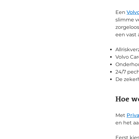
Een
Volv
slimme ve
zorgeloos
een vast 
Allriskve
Volvo Car
Onderhou
24/7 pech
De zekerh
Hoe we
Met
Priv
en het aa
Eerst kie