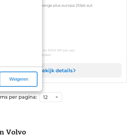
Wh ev single extended range plus europa 251pk aut
tomaat
Elektrisch
naf
 709
p/m
usief btw o.b.v. 72 maanden en 5000 KM per jaar.
oonde modellen kunnen afwijken
Bekijk details
Weigeren
ems per pagina:
en Volvo