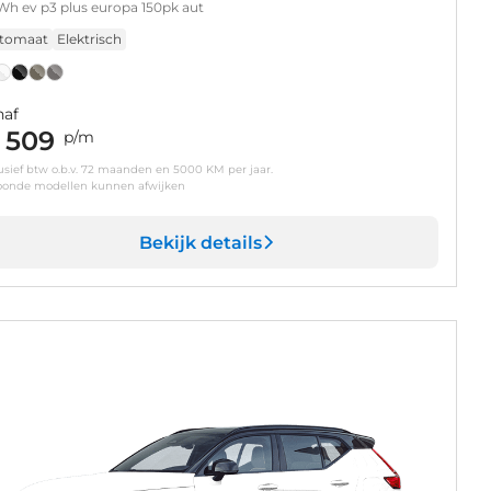
Wh ev p3 plus europa 150pk aut
tomaat
Elektrisch
naf
 509
p/m
usief btw o.b.v. 72 maanden en 5000 KM per jaar.
oonde modellen kunnen afwijken
Bekijk details