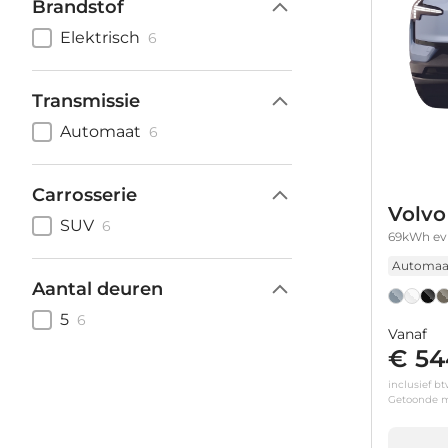
Brandstof
Elektrisch
6
Transmissie
Automaat
6
Carrosserie
Volvo
SUV
6
69kWh ev 
Automaa
Aantal deuren
5
6
Vanaf
€ 54
inclusief b
Getoonde m