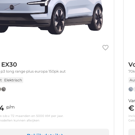
 EX30
V
p3 long range plus europa 150pk aut
70k
t
Elektrisch
Au
Va
4
€
p/m
tw o.b.v. 72 maanden en 5000 KM per jaar.
incl
odellen kunnen afwijken
Get