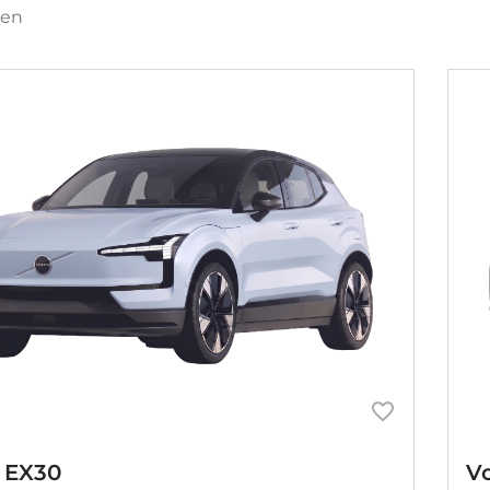
ten
 EX30
V