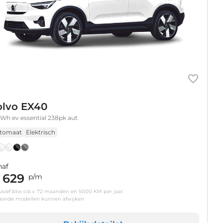
olvo EX40
Wh ev essential 238pk aut
tomaat
Elektrisch
naf
 629
p/m
usief btw o.b.v. 72 maanden en 5000 KM per jaar.
oonde modellen kunnen afwijken