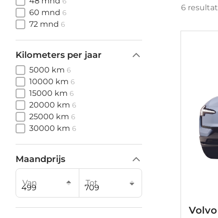
48 mnd
6
6
resulta
60 mnd
6
72 mnd
6
Kilometers per jaar
5000 km
6
10000 km
6
15000 km
6
20000 km
6
25000 km
6
30000 km
6
Maandprijs
Van
Tot
Volvo