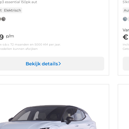
p3 essential 150pk aut
51k
t
Elektrisch
Au
Va
9
€
p/m
tw o.b.v. 72 maanden en 5000 KM per jaar.
incl
odellen kunnen afwijken
Get
Bekijk details