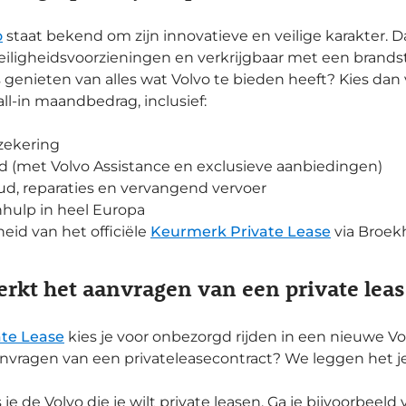
o
staat bekend om zijn innovatieve en veilige karakter. 
iligheidsvoorzieningen en verkrijgbaar met een brandsto
 genieten van alles wat Volvo te bieden heeft? Kies dan v
all-in maandbedrag, inclusief:
rzekering
d (met Volvo Assistance en exclusieve aanbiedingen)
d, reparaties en vervangend vervoer
hulp in heel Europa
eid van het officiële
Keurmerk Private Lease
via Broek
rkt het aanvragen van een private leas
ate Lease
kies je voor onbezorgd rijden in een nieuwe Vo
nvragen van een privateleasecontract? We leggen het je
s je de Volvo die je wilt private leasen. Ga je bijvoorbeel