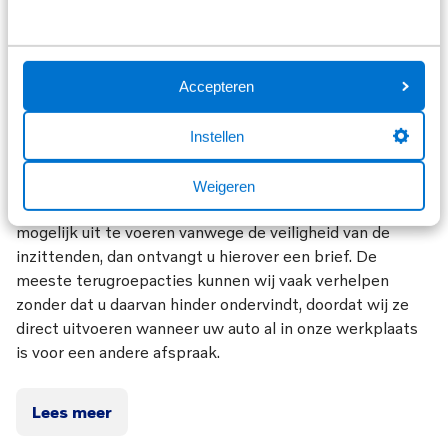
connectiviteit maken dat voertuigen steeds
geavanceerder zijn. Software updates vanuit de fabriek
kunnen wij kosteloos uitvoeren tijdens onderhoud.
Accepteren
Dankzij deze updates blijft uw auto zo veilig, zuinig en
schoon mogelijk functioneren. Soms constateert de
fabrikant een fout in de fabricage van uw voertuig, dan
Instellen
wordt deze teruggeroepen. Deze zogehete
terugroepactie of recall is altijd gratis voor u als klant.
Weigeren
Sommige recalls dienen wij als dealer zo spoedig
mogelijk uit te voeren vanwege de veiligheid van de
inzittenden, dan ontvangt u hierover een brief. De
meeste terugroepacties kunnen wij vaak verhelpen
zonder dat u daarvan hinder ondervindt, doordat wij ze
direct uitvoeren wanneer uw auto al in onze werkplaats
is voor een andere afspraak.
Lees meer