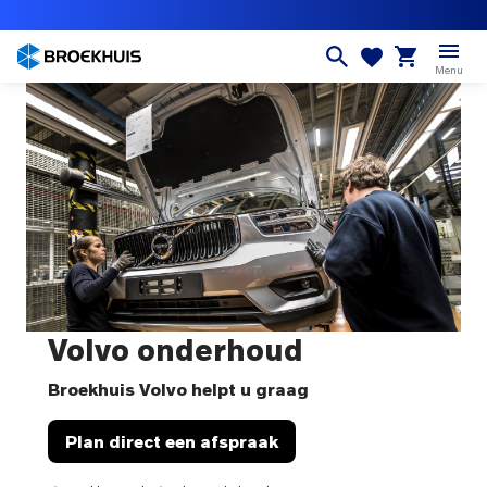
Overslaan
en
naar
Menu
de
inhoud
gaan
Volvo onderhoud
Broekhuis Volvo helpt u graag
Plan direct een afspraak