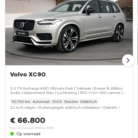
Volvo XC90
2.0 T8 Recharge AWD Ultimate Dark | Trekhaak | Bower & Wilkins
Audio | Gelamineerd Glas | Luchtvering | PDC V+A+ 360 camera |
Sportstoelen | 22 inch LM |
50.760 km
Automaat
2024
Benzine
Elektrisch
22 inch velgen • Buitenspiegels elektrisch inklapbaar • Dakrails •
Metaalkleur • Premium metaalkleur • Apple Carplay/Android
€ 66.800
Auto|telefoonintegratie premium • Audio installatie high end •
Bluetooth telefoonvoorbereiding • Connected services • DAB
Prijs is inclusief BTW en BPM.
ontvanger • Draadloze telefoonlader • Head-up display •
Op voorraad
Navigatiesysteem full map • Volledig digitaal instrumentenpaneel •