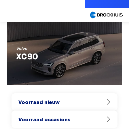
Overslaan
en
naar
de
inhoud
gaan
Volvo
XC90
Voorraad nieuw
Voorraad occasions