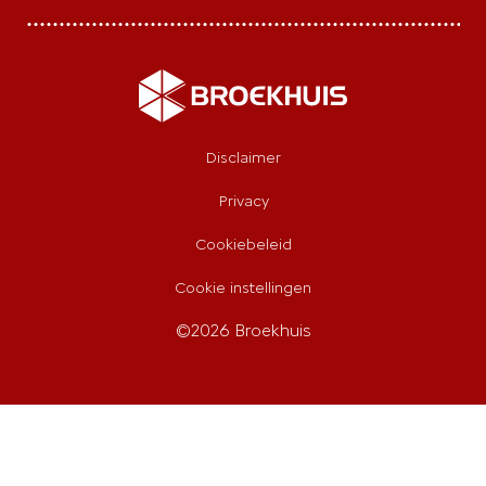
Het totale Citroën aanbod
Nieuws
Werken bij Broekhuis
Algemene voorwaarden
Disclaimer
Privacy
Cookiebeleid
Cookie instellingen
©2026 Broekhuis