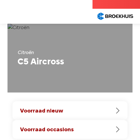
Overslaan
en
naar
de
inhoud
gaan
Citroën
C5 Aircross
Voorraad nieuw
Voorraad occasions