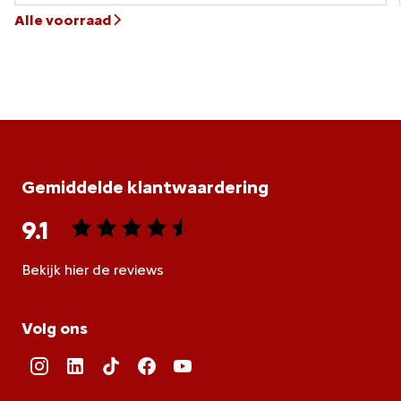
Alle voorraad
Gemiddelde klantwaardering
9.1
Bekijk hier de reviews
4.5
van
Volg ons
5
sterren