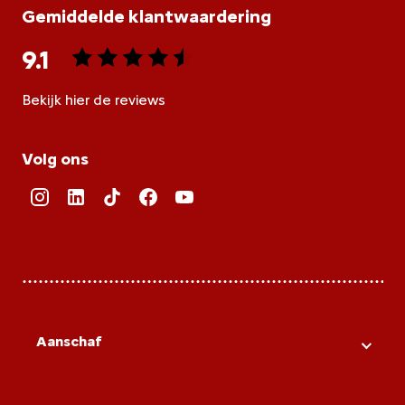
Gemiddelde klantwaardering
9.1
Bekijk hier de reviews
4.5
van
Volg ons
5
sterren
Aanschaf
Citroën voorraad