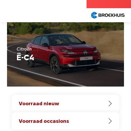
Overslaan
en
naar
de
inhoud
gaan
Citroën
Ë-C4
Voorraad nieuw
Voorraad occasions