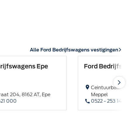
Alle Ford Bedrijfswagens vestigingen
rijfswagens Epe
Ford Bedrijfsw
Ceintuurbaan 100
aat 204, 8162 AT, Epe
Meppel
621 000
0522 - 253 147