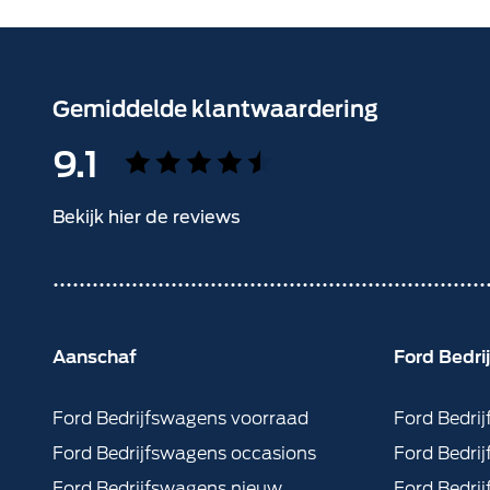
Gemiddelde klantwaardering
9.1
Bekijk hier de reviews
4.5
van
5
sterren
Aanschaf
Ford Bedr
Ford Bedrijfswagens voorraad
Ford Bedri
Ford Bedrijfswagens occasions
Ford Bedri
Ford Bedrijfswagens nieuw
Ford Bedrij