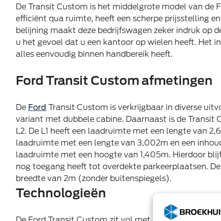
De Transit Custom is het middelgrote model van de Fo
efficiënt qua ruimte, heeft een scherpe prijsstelling e
belijning maakt deze bedrijfswagen zeker indruk op d
u het gevoel dat u een kantoor op wielen heeft. Het 
alles eenvoudig binnen handbereik heeft.
Ford Transit Custom afmetingen
De
Ford
Transit Custom is verkrijgbaar in diverse uit
variant met dubbele cabine. Daarnaast is de Transit C
L2. De L1 heeft een laadruimte met een lengte van 2,
laadruimte met een lengte van 3,002m en een inhou
laadruimte met een hoogte van 1,405m. Hierdoor blij
nog toegang heeft tot overdekte parkeerplaatsen. De
breedte van 2m (zonder buitenspiegels).
Technologieën
De Ford Transit Custom zit vol met innovatieve tec