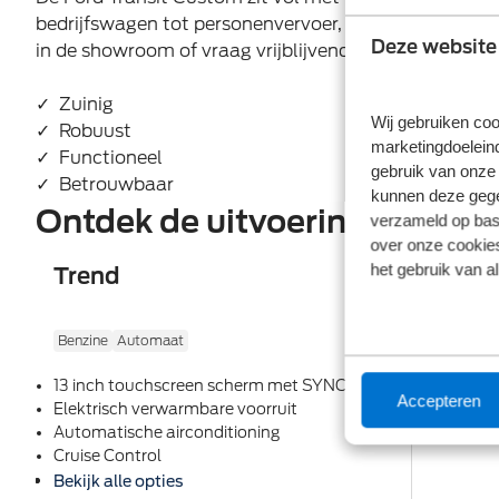
bedrijfswagen tot personenvervoer, de Ford Transit 
Deze website
in de showroom of vraag vrijblijvend een offerte aan.
✓ Zuinig
Wij gebruiken coo
✓ Robuust
marketingdoeleind
✓ Functioneel
gebruik van onze 
✓ Betrouwbaar
kunnen deze gegev
Ontdek de uitvoeringen
verzameld op basi
over onze cookies
het gebruik van a
Trend
Benzine
Automaat
13 inch touchscreen scherm met SYNC 4
Accepteren
Elektrisch verwarmbare voorruit
Automatische airconditioning
Cruise Control
Bekijk alle opties