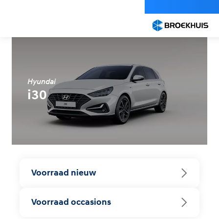
Overslaan
en
naar
de
inhoud
gaan
Hyundai
i30
Voorraad nieuw
Voorraad occasions