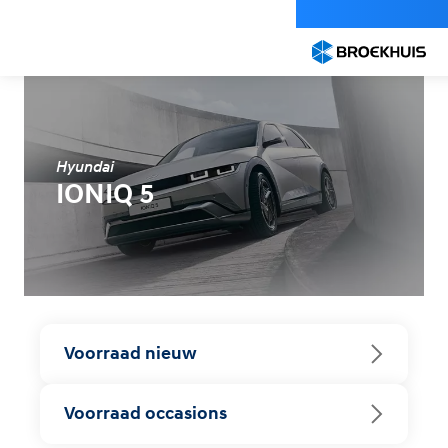
Overslaan
en
naar
de
inhoud
gaan
Hyundai
IONIQ 5
Voorraad nieuw
Voorraad occasions