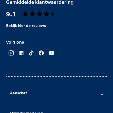
Gemiddelde klantwaardering
9.1
Bekijk hier de reviews
4.5
van
Volg ons
5
sterren
Aanschaf
Hyundai voorraad