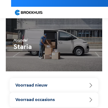
Overslaan
en
naar
de
inhoud
gaan
Hyundai
Staria
Voorraad nieuw
Voorraad occasions