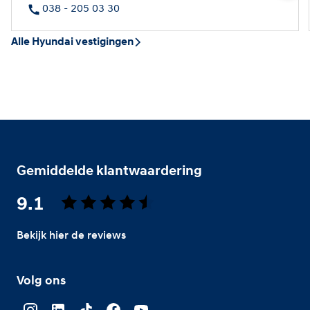
038 - 205 03 30
Alle Hyundai vestigingen
Gemiddelde klantwaardering
9.1
Bekijk hier de reviews
4.5
van
Volg ons
5
sterren