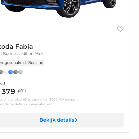
koda Fabia
tsi Business edition 95pk
ndgeschakeld
Benzine
naf
 379
p/m
usief btw o.b.v. 60 maanden en 5000 KM per jaar.
oonde modellen kunnen afwijken
Bekijk details