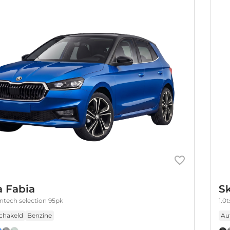
 Fabia
S
entech selection 95pk
1.0
chakeld
Benzine
Au