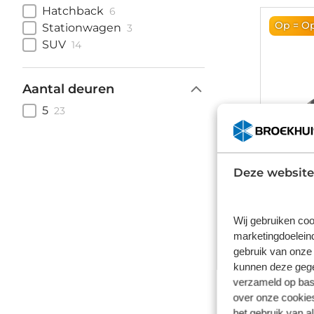
Hatchback
6
Op = O
Stationwagen
3
SUV
14
Aantal deuren
5
23
Deze website
Wij gebruiken coo
marketingdoeleind
gebruik van onze 
Skoda
kunnen deze gegev
verzameld op basi
1.0tsi gre
over onze cookies
Handges
het gebruik van a