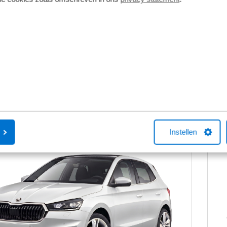
Va
9
€
p/m
tw o.b.v. 72 maanden en 5000 KM per jaar.
incl
odellen kunnen afwijken
Get
Bekijk details
Instellen
Op