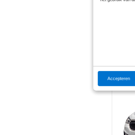
Vanaf
€ 38
inclusief b
Getoonde m
Accepteren