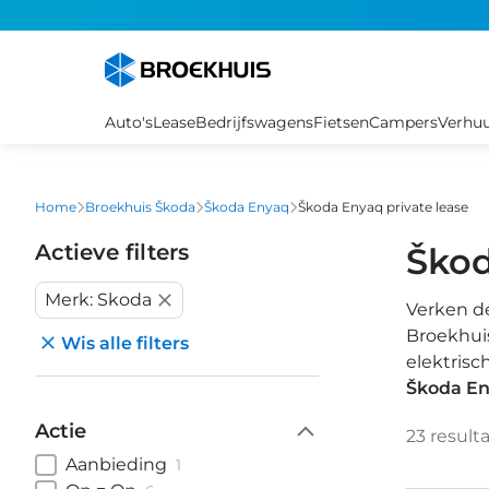
Overslaan
en
naar
de
inhoud
Auto's
Lease
Bedrijfswagens
Fietsen
Campers
Verhu
gaan
Home
Broekhuis Škoda
Škoda Enyaq
Škoda Enyaq private lease
Actieve filters
Škod
Merk: Skoda
Verken de
Broekhuis
Wis alle filters
elektrisc
Škoda En
Actie
23
result
Aanbieding
1