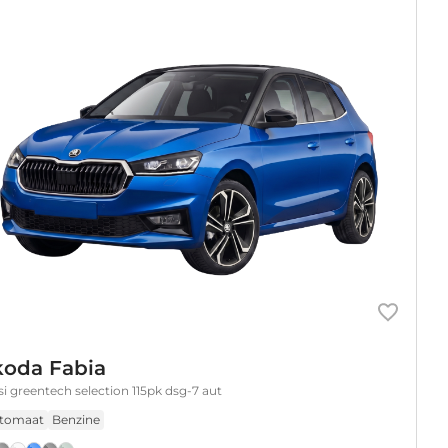
koda Fabia
tsi greentech selection 115pk dsg-7 aut
tomaat
Benzine