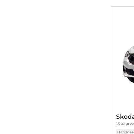
Skoda
1.0tsi gr
Handges