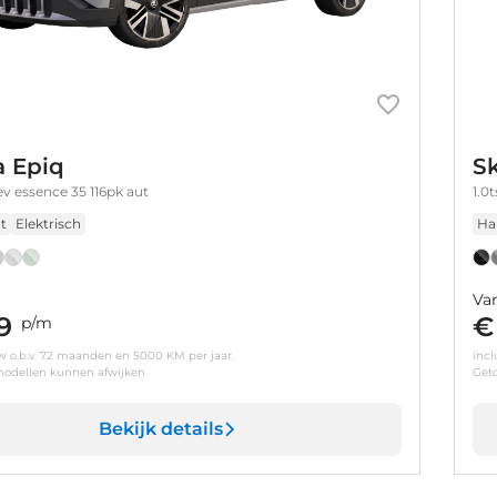
 Epiq
S
v essence 35 116pk aut
1.0
t
Elektrisch
Ha
Va
9
€
p/m
tw o.b.v. 72 maanden en 5000 KM per jaar.
incl
odellen kunnen afwijken
Get
Bekijk details