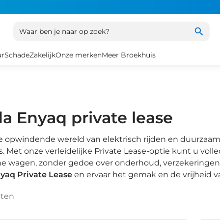
Waar ben je naar op zoek?
ur
Schade
Zakelijk
Onze merken
Meer Broekhuis
a Enyaq private lease
 opwindende wereld van elektrisch rijden en duurzaamh
. Met onze verleidelijke Private Lease-optie kunt u vo
he wagen, zonder gedoe over onderhoud, verzekeringen 
yaq Private Lease
en ervaar het gemak en de vrijheid va
aten