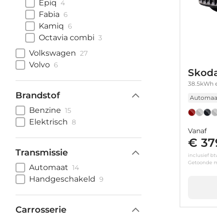
Epiq
4
Fabia
6
Kamiq
6
Octavia combi
3
Volkswagen
27
Volvo
6
Skoda
38.5kWh e
Brandstof
Automaa
Benzine
15
Elektrisch
8
Vanaf
€ 37
Transmissie
inclusief b
Getoonde m
Automaat
14
Handgeschakeld
9
Carrosserie