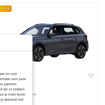
 = Op
laan en voor
ormatie over jouw
ze partners
koda Kamiq
of die ze hebben
kun je meer lezen
tsi greentech essence 115pk
 je akkoord met
ndgeschakeld
Benzine