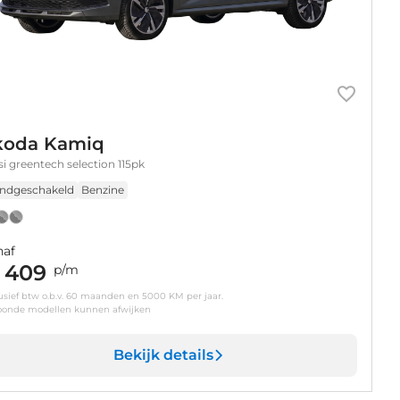
koda Kamiq
tsi greentech selection 115pk
ndgeschakeld
Benzine
naf
 409
p/m
usief btw o.b.v. 60 maanden en 5000 KM per jaar.
oonde modellen kunnen afwijken
Bekijk details