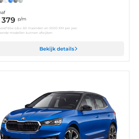
naf
 379
p/m
usief btw o.b.v. 60 maanden en 5000 KM per jaar.
oonde modellen kunnen afwijken
Bekijk details