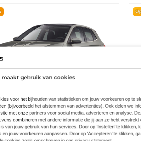
p
Op
 maakt gebruik van cookies
kies voor het bijhouden van statistieken om jouw voorkeuren op te s
en (bijvoorbeeld het afstemmen van advertenties). Ook delen we inf
site met onze partners voor social media, adverteren en analyse. De
 Fabia
S
ens combineren met andere informatie die jij aan ze hebt verstrekt 
s van jouw gebruik van hun services. Door op ‘Instellen’ te klikken, 
entech selection 95pk
1.0
 en jouw voorkeuren aanpassen. Door op ‘Accepteren’ te klikken, ga
chakeld
Benzine
Ha
lle cookies zoals omschreven in ons
privacy statement
.