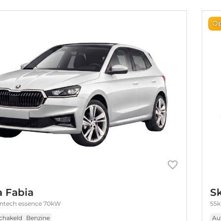
Op
 Fabia
S
eentech essence 70kW
55k
chakeld
Benzine
Au