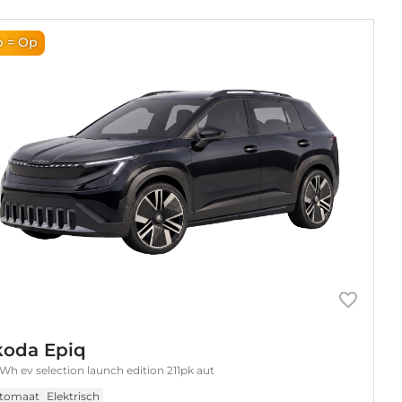
 = Op
koda Epiq
Wh ev selection launch edition 211pk aut
tomaat
Elektrisch