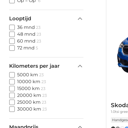
Op = Op
6
Looptijd
36 mnd
23
48 mnd
23
60 mnd
23
72 mnd
5
Kilometers per jaar
5000 km
23
10000 km
23
15000 km
23
20000 km
23
25000 km
23
Skoda
30000 km
23
1.0tsi gre
Handges
Maandprijs