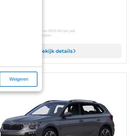
naf
 389
p/m
usief btw o.b.v. 60 maanden en 5000 KM per jaar.
oonde modellen kunnen afwijken
Bekijk details
Weigeren
 = Op