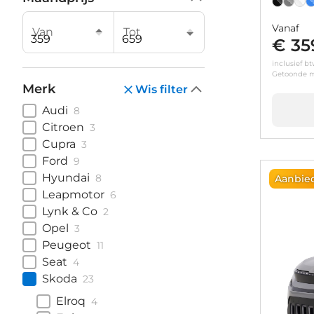
Vanaf
Van
Tot
€ 35
inclusief b
Getoonde m
Merk
Wis filter
Audi
8
Citroen
3
Cupra
3
Ford
9
Hyundai
8
Aanbie
Leapmotor
6
Lynk & Co
2
Opel
3
Peugeot
11
Seat
4
Skoda
23
Elroq
4