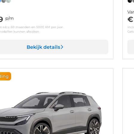
Va
9
€
p/m
tw o.b.v. 60 maanden en 5000 KM per jaar.
incl
odellen kunnen afwijken
Get
Bekijk details
ding