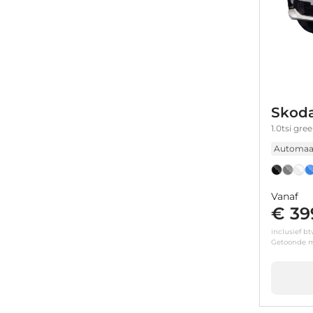
Skoda
1.0tsi gr
Automaa
Vanaf
€ 39
inclusief b
Getoonde m