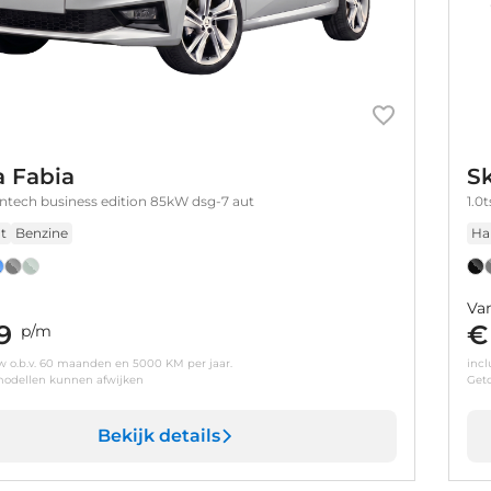
 Fabia
S
eentech business edition 85kW dsg-7 aut
1.0
t
Benzine
Ha
Va
9
€
p/m
tw o.b.v. 60 maanden en 5000 KM per jaar.
incl
odellen kunnen afwijken
Get
Bekijk details