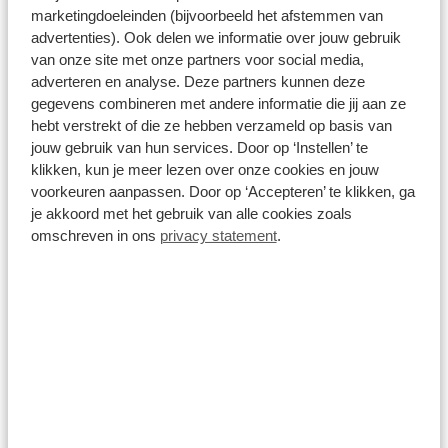
marketingdoeleinden (bijvoorbeeld het afstemmen van
advertenties). Ook delen we informatie over jouw gebruik
van onze site met onze partners voor social media,
adverteren en analyse. Deze partners kunnen deze
gegevens combineren met andere informatie die jij aan ze
hebt verstrekt of die ze hebben verzameld op basis van
jouw gebruik van hun services. Door op ‘Instellen’ te
klikken, kun je meer lezen over onze cookies en jouw
voorkeuren aanpassen. Door op ‘Accepteren’ te klikken, ga
je akkoord met het gebruik van alle cookies zoals
omschreven in ons
privacy statement
.
Skoda Fabia
1.0tsi greentech business edition 85kW dsg-7 aut
Automaat
Benzine
Vanaf
€ 399
p/m
inclusief btw o.b.v. 60 maanden en 5000 KM per jaar.
Getoonde modellen kunnen afwijken