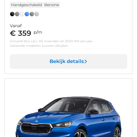
Handgeschakeld
Benzine
Vanaf
€ 359
p/m
inclusief btw o.b.v. 60 maanden en 5000 KM per jaar.
Getoonde modellen kunnen afwijken
Bekijk details