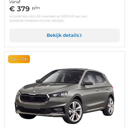
Vanaf
€ 379
p/m
inclusief btw o.b.v. 60 maanden en 5000 KM per jaar.
Getoonde modellen kunnen afwijken
Bekijk details
Op = Op