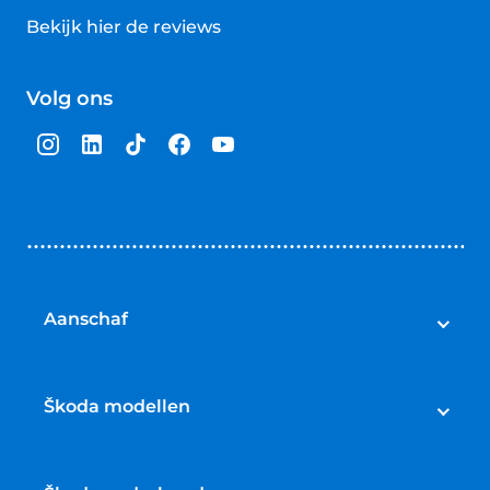
Bekijk hier de reviews
4.5
van
Volg ons
5
sterren
Aanschaf
Škoda voorraad
Škoda occasions
Škoda modellen
Škoda nieuw
Škoda Enyaq
Škoda private lease