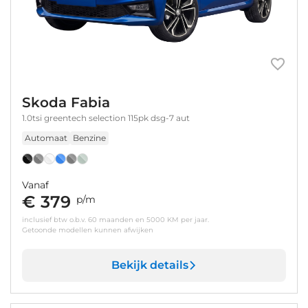
Skoda Fabia
1.0tsi greentech selection 115pk dsg-7 aut
Automaat
Benzine
Vanaf
€ 379
p/m
inclusief btw o.b.v. 60 maanden en 5000 KM per jaar.
Getoonde modellen kunnen afwijken
Bekijk details