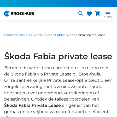
Overslaan
en
naar
Menu
de
inhoud
gaan
Home
Broekhuis Škoda
Škoda Fabia
Škoda Fabia private lease
Škoda Fabia private lease
Betreed de wereld van comfort en slim rijden met
de Škoda Fabia via Private Lease bij Broekhuis.
Onze aantrekkelijke Private Lease-optie biedt u een
zorgeloze ervaring met uw nieuwe auto, zonder
kopzorgen over onderhoud, verzekeringen of
belastingen. Ontdek de talloze voordelen van
Škoda Fabia Private Lease
en geniet van het
gemak en de vrijheid van comfortabel en efficiënt