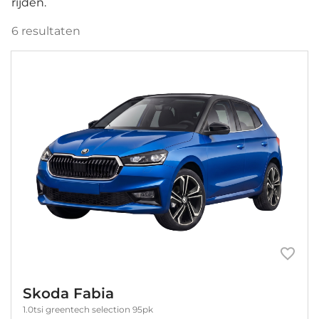
rijden.
6
resultaten
Skoda Fabia
1.0tsi greentech selection 95pk