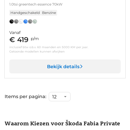
1.0tsi greentech essence 70kW
Handgeschakeld
Benzine
Vanaf
€ 419
p/m
inclusief btw o.b.v. 60 maanden en 5000 KM per jaar.
Getoonde modellen kunnen afwijken
Bekijk details
Items per pagina:
Waarom Kiezen voor Škoda Fabia Private