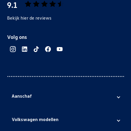
9.1
Bekijk hier de reviews
4.5
van
Volg ons
5
sterren
Aanschaf
Volkswagen voorraad
Volkswagen occasions
Volkswagen modellen
Volkswagen nieuw