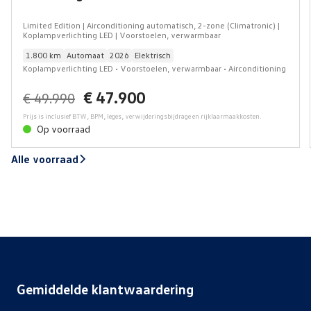
Limited Edition | Airconditioning automatisch, 2-zone (Climatronic) |
Koplampverlichting LED | Voorstoelen, verwarmbaar
1.800 km
Automaat
2026
Elektrisch
Koplampverlichting LED • Voorstoelen, verwarmbaar • Airconditioning
automatisch, 2-zone (Climatronic)
€ 47.900
€ 49.990
Prijs is inclusief BTW, BPM, leges, verwijderingsbijdrage en rijklaarmaakkosten.
Op voorraad
Alle voorraad
Gemiddelde klantwaardering