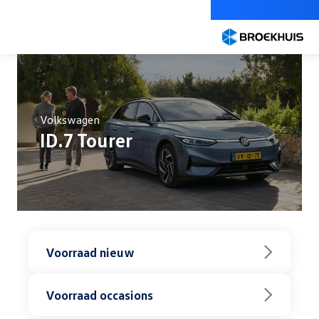
Overslaan
en
naar
de
inhoud
gaan
Volkswagen
ID.7 Tourer
Voorraad nieuw
Voorraad occasions