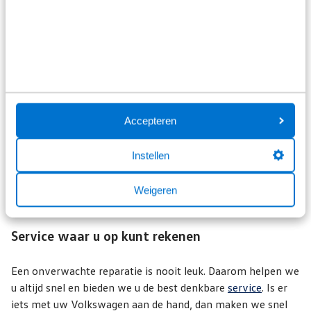
Kostenaantrekkelijke oplossingen
Originele Volkswagen-onderdelen bieden het voordeel van
gegarandeerde kwaliteit. Toch kan het voorkomen dat we u
adviseren om te kiezen voor universele of gebruikte
onderdelen bij een reparatie. De garantie daarop is anders
dan bij originele Volkswagen-onderdelen. Vanuit
Accepteren
kostenoogpunt kunnen universele of gebruikte onderdelen
soms echter gunstiger zijn, bijvoorbeeld voor Volkswagens
Instellen
die al wat ouder zijn. Hierin denken we graag met u mee. De
beste oplossing bieden voor u als klant: dat is wat telt voor
Weigeren
ons. Ook als het gaat om het bedrag van een reparatie.
Service waar u op kunt rekenen
Een onverwachte reparatie is nooit leuk. Daarom helpen we
u altijd snel en bieden we u de best denkbare
service
. Is er
iets met uw Volkswagen aan de hand, dan maken we snel