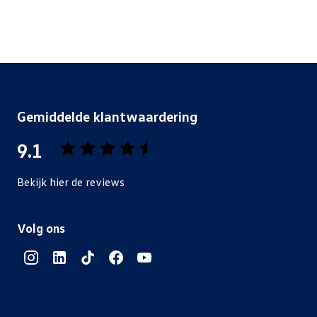
Gemiddelde klantwaardering
9.1
Bekijk hier de reviews
4.5
van
Volg ons
5
sterren