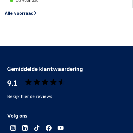
Op voorraad
Alle voorraad
Gemiddelde klantwaardering
9.1
Bekijk hier de reviews
4.5
van
Volg ons
5
sterren