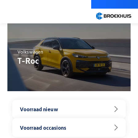
Overslaan
en
naar
de
inhoud
gaan
Volkswagen
T-Roc
Voorraad nieuw
Voorraad occasions