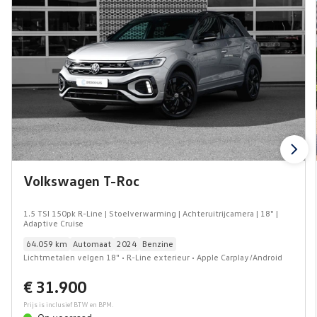
Volkswagen T-Roc
1.5 TSI 150pk R-Line | Stoelverwarming | Achteruitrijcamera | 18" |
Adaptive Cruise
64.059 km
Automaat
2024
Benzine
Lichtmetalen velgen 18" • R-Line exterieur • Apple Carplay/Android
Auto|telefoonintegratie premium • Achteruitrijcamera • Cruise control
€ 31.900
adaptief • Dodehoek detectie • Full-LED koplampen • Keyless entry •
Voorstoelen verwarmd
Prijs is inclusief BTW en BPM.