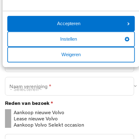
Telefoonnummer
*
Accepteren
Instellen
Weigeren
Bij welke Broekhuis vestiging ben jij klant?
*
Naam vereniging
*
Reden van bezoek
*
Aankoop nieuwe Volvo
Lease nieuwe Volvo
Aankoop Volvo Selekt occasion