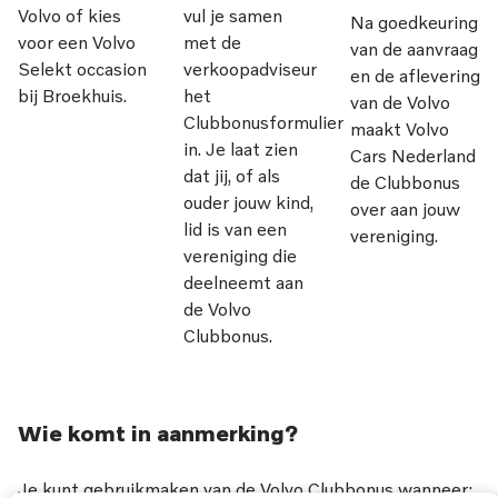
Volvo of kies
vul je samen
Na goedkeuring
voor een Volvo
met de
van de aanvraag
Selekt occasion
verkoopadviseur
en de aflevering
bij Broekhuis.
het
van de Volvo
Clubbonusformulier
maakt Volvo
in. Je laat zien
Cars Nederland
dat jij, of als
de Clubbonus
ouder jouw kind,
over aan jouw
lid is van een
vereniging.
vereniging die
deelneemt aan
de Volvo
Clubbonus.
Wie komt in aanmerking?
Je kunt gebruikmaken van de Volvo Clubbonus wanneer: