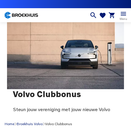
Overslaan
en
naar
Menu
de
inhoud
gaan
Volvo Clubbonus
Steun jouw vereniging met jouw nieuwe Volvo
Home
Broekhuis Volvo
Volvo Clubbonus