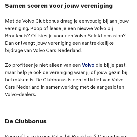
Samen scoren voor jouw vereniging
Met de Volvo Clubbonus draag je eenvoudig bij aan jouw
vereniging. Koop of lease je een nieuwe Volvo bij
Broekhuis? Of kies je voor een Volvo Selekt occasion?
Dan ontvangt jouw vereniging een aantrekkelijke
bijdrage van Volvo Cars Nederland.
Zo profiteer je niet alleen van een
Volvo
die bij je past,
maar help je ook de vereniging waar jij of jouw gezin bij
betrokken is. De Clubbonus is een initiatief van Volvo
Cars Nederland in samenwerking met de aangesloten
Volvo-dealers.
De Clubbonus
Koop of lease je een Volvo bij Broekhuis? Dan ontvangt