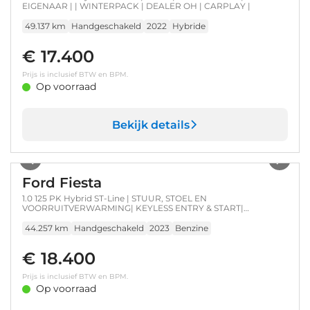
EIGENAAR | | WINTERPACK | DEALER OH | CARPLAY |
49.137 km
Handgeschakeld
2022
Hybride
€ 17.400
Prijs is inclusief BTW en BPM.
Op voorraad
Bekijk details
1
/
34
Ford Fiesta
1.0 125 PK Hybrid ST-Line | STUUR, STOEL EN
VOORRUITVERWARMING| KEYLESS ENTRY & START|
ADAPTIEVE LED KOPLAMPEN| DAB| APPLE
CARPLAY/ANDROID AUTO|
44.257 km
Handgeschakeld
2023
Benzine
€ 18.400
Prijs is inclusief BTW en BPM.
Op voorraad