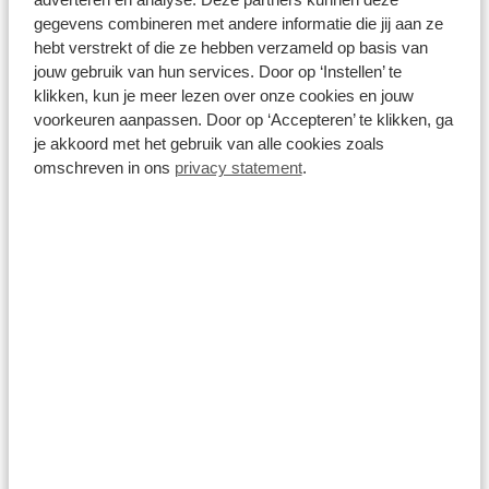
Bekijk details
gegevens combineren met andere informatie die jij aan ze
1
/
35
hebt verstrekt of die ze hebben verzameld op basis van
jouw gebruik van hun services. Door op ‘Instellen’ te
Ford Fiesta
klikken, kun je meer lezen over onze cookies en jouw
voorkeuren aanpassen. Door op ‘Accepteren’ te klikken, ga
1.0 EcoBoost ST-Line | 1e Eigenaar | Clima | Navi | Cruise |
Voorruitverwarming |
je akkoord met het gebruik van alle cookies zoals
omschreven in ons
privacy statement
.
108.696 km
Handgeschakeld
2019
Benzine
€ 11.900
Prijs is inclusief BTW en BPM.
Op voorraad
Bekijk details
1
/
27
Ford Fiesta
1.0 EcoBoost ST-Line | STOEL/STUUR &
VOORRUITVERWARMING| CLIMATE CONTROL| NAVIGATIE +
APPLE CARPLAY/ANDROID AUTO|
51.975 km
Handgeschakeld
2020
Benzine