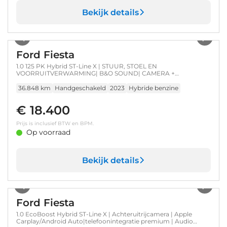
Bekijk details
1
/
31
Ford Fiesta
1.0 125 PK Hybrid ST-Line X | STUUR, STOEL EN
VOORRUITVERWARMING| B&O SOUND| CAMERA +
PARKEERSENSOREN| NAVIGATIE + APPLE
CARPLAY/ANDROID AUTO| LED| DAB|
36.848 km
Handgeschakeld
2023
Hybride benzine
€ 18.400
Prijs is inclusief BTW en BPM.
Op voorraad
Bekijk details
1
/
33
Ford Fiesta
1.0 EcoBoost Hybrid ST-Line X | Achteruitrijcamera | Apple
Carplay/Android Auto|telefoonintegratie premium | Audio