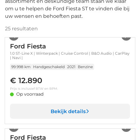
assortiment en deskundige team staan we klaar
om u te helpen de Ford Fiesta ST te vinden die bij
uw wensen en behoeften past.
25
resultaten
1
/
36
Ford Fiesta
1.0 ST-Line X | Winterpack | Cruise Control | B&O Audio | CarPlay
| Navi |
99.998 km
Handgeschakeld
2021
Benzine
€ 12.890
Prijs is inclusief BTW en BPM.
Op voorraad
Bekijk details
1
/
31
Ford Fiesta