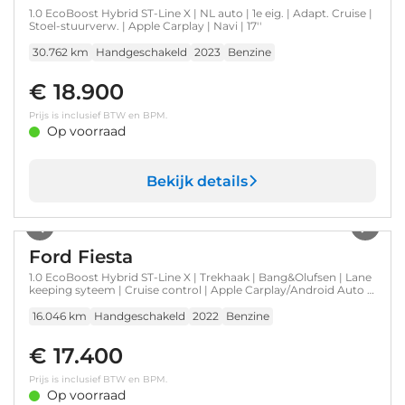
1.0 EcoBoost Hybrid ST-Line X | NL auto | 1e eig. | Adapt. Cruise |
Stoel-stuurverw. | Apple Carplay | Navi | 17''
30.762 km
Handgeschakeld
2023
Benzine
€ 18.900
Prijs is inclusief BTW en BPM.
Op voorraad
Bekijk details
1
/
43
Ford Fiesta
1.0 EcoBoost Hybrid ST-Line X | Trekhaak | Bang&Olufsen | Lane
keeping syteem | Cruise control | Apple Carplay/Android Auto |
Achteruitrijcamera | Achteruitrijcamera | Apple Carplay/Android
Auto|telefoonintegratie premium | Audio installatie premium
16.046 km
Handgeschakeld
2022
Benzine
€ 17.400
Prijs is inclusief BTW en BPM.
Op voorraad