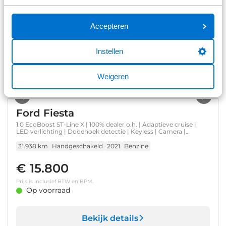
€ 13.900
Accepteren
Prijs is inclusief BTW en BPM.
Op voorraad
Instellen
Bekijk details
Weigeren
1
/
36
Ford Fiesta
1.0 EcoBoost ST-Line X | 100% dealer o.h. | Adaptieve cruise |
LED verlichting | Dodehoek detectie | Keyless | Camera |
Winter-pack | B&O Adio incl. DAB | Privacy-glass
31.938 km
Handgeschakeld
2021
Benzine
€ 15.800
Prijs is inclusief BTW en BPM.
Op voorraad
Bekijk details