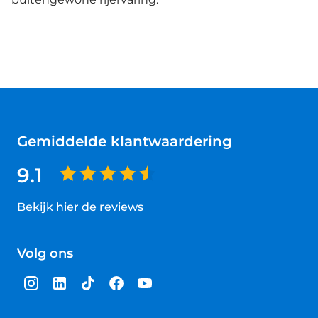
Gemiddelde klantwaardering
9.1
Bekijk hier de reviews
4.5
van
Volg ons
5
sterren