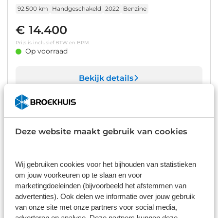
installatie premium
92.500 km
Handgeschakeld
2022
Benzine
€ 14.400
Prijs is inclusief BTW en BPM.
Op voorraad
Bekijk details
1
/
29
Ford Fiesta
1.0 EcoBoost ST-Line | 17" LMV| Navigatie | LED | Climate Control
Deze website maakt gebruik van cookies
| Cruise Control
64.057 km
Handgeschakeld
2019
Benzine
Wij gebruiken cookies voor het bijhouden van statistieken
€ 11.940
om jouw voorkeuren op te slaan en voor
marketingdoeleinden (bijvoorbeeld het afstemmen van
Prijs is inclusief BTW en BPM.
Op voorraad
advertenties). Ook delen we informatie over jouw gebruik
van onze site met onze partners voor social media,
adverteren en analyse. Deze partners kunnen deze