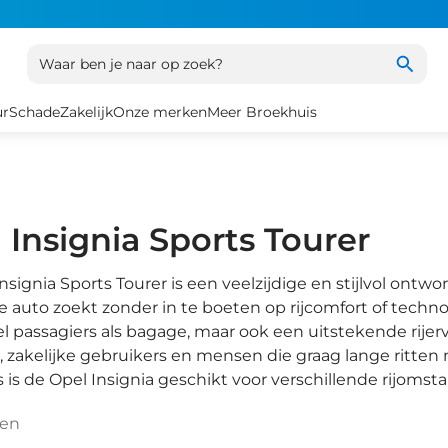
Waar ben je naar op zoek?
ur
Schade
Zakelijk
Onze merken
Meer Broekhuis
 Insignia Sports Tourer
nsignia Sports Tourer is een veelzijdige en stijlvol ontw
e auto zoekt zonder in te boeten op rijcomfort of techn
l passagiers als bagage, maar ook een uitstekende rijer
 zakelijke gebruikers en mensen die graag lange ritten 
s is de Opel Insignia geschikt voor verschillende rijoms
ten
1
/
39