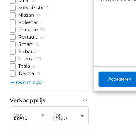
MINI
41
Mitsubishi
5
Nissan
14
Polestar
4
Porsche
10
Renault
31
Smart
3
Subaru
1
Suzuki
15
Tesla
9
Toyota
25
Accepteren
Toon minder
Verkoopprijs
Van
Tot