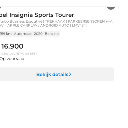
el Insignia Sports Tourer
 Turbo Business Executive | TREKHAAK | PARKEERSENSOREN V+A
AVI | APPLE CARPLAY / ANDROID AUTO | LMV 18" |
.159 km
Automaat
2020
Benzine
 16.900
s is inclusief BTW en BPM.
Op voorraad
Bekijk details