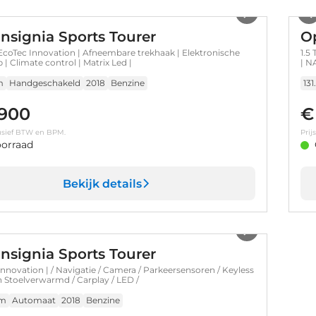
Insignia Sports Tourer
Op
 EcoTec Innovation | Afneembare trekhaak | Elektronische
1.5
 | Climate control | Matrix Led |
| N
m
Handgeschakeld
2018
Benzine
131
.900
€
clusief BTW en BPM.
Prij
orraad
Bekijk details
1
/
36
Insignia Sports Tourer
Innovation | / Navigatie / Camera / Parkeersensoren / Keyless
n Stoelverwarmd / Carplay / LED /
km
Automaat
2018
Benzine