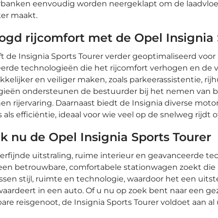
rbanken eenvoudig worden neergeklapt om de laadvloer 
ker maakt.
ogd rijcomfort met de
Opel Insignia
t de Insignia Sports Tourer verder geoptimaliseerd voor
rde technologieën die het rijcomfort verhogen en de v
kkelijker en veiliger maken, zoals parkeerassistentie, r
ieën ondersteunen de bestuurder bij het nemen van bela
n rijervaring. Daarnaast biedt de Insignia diverse moto
 als efficiëntie, ideaal voor wie veel op de snelweg rijdt 
k nu de
Opel Insignia Sports Tourer
verfijnde uitstraling, ruime interieur en geavanceerde t
een betrouwbare, comfortabele stationwagen zoekt die a
ssen stijl, ruimte en technologie, waardoor het een uitst
aardeert in een auto. Of u nu op zoek bent naar een g
re reisgenoot, de Insignia Sports Tourer voldoet aan a