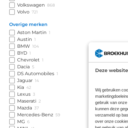
Volkswagen
868
Volvo
721
Overige merken
Aston Martin
1
Austin
1
BMW
104
BYD
1
Chevrolet
1
Dacia
5
Deze website
DS Automobiles
1
Jaguar
14
Kia
42
Wij gebruiken coo
Lexus
3
marketingdoeleind
Maserati
2
gebruik van onze 
Mazda
37
kunnen deze gegev
Mercedes-Benz
59
verzameld op basi
over onze cookies
MG
6
het gebruik van a