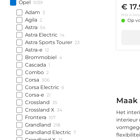
Opel
1039
€ 17
Adam
3
Prijs is in
Agila
2
Op vo
Astra
54
Astra Electric
14
Astra Sports Tourer
23
Astra-e
12
Brommobiel
4
Cascada
1
Combo
2
Corsa
306
Corsa Electric
6
Corsa-e
21
Maak 
Crossland
35
Crossland X
34
Het inter
Frontera
107
interieur
Grandland
218
vormgegev
Grandland Electric
7
flexibili
Grandland X