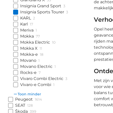
35
de achte
Insignia Grand Sport
3
makkelij
Insignia Sports Tourer
3
KARL
2
Verho
Karl
17
Opel heef
Meriva
1
geavancee
Mokka
77
rijden ma
Mokka Electric
10
technolog
Mokka X
11
ontspanne
Mokka-e
18
prestaties
Movano
1
Movano Electric
1
Ontde
Rocks-e
7
Vivaro Combi Electric
3
Met zijn 
Vivaro-e Combi
1
voor wie 
balans tu
Toon minder
comfort w
Peugeot
1614
betrouwba
SEAT
128
Škoda
399