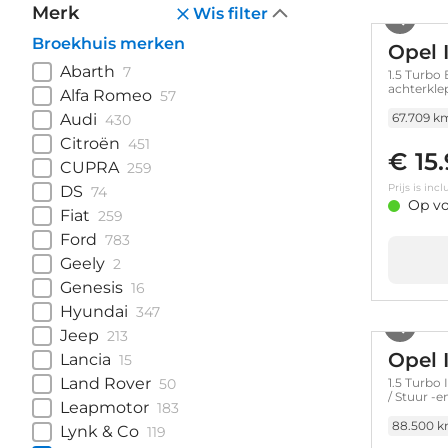
Merk
Wis filter
Broekhuis merken
Opel 
Abarth
7
1.5 Turbo
achterklep
Alfa Romeo
57
Audi
67.709 k
430
Citroën
451
€ 15
CUPRA
259
Prijs is in
DS
74
Op vo
Fiat
259
Ford
783
Geely
2
Genesis
16
Hyundai
347
Jeep
213
Opel 
Lancia
15
Land Rover
50
1.5 Turbo 
/ Stuur -e
Leapmotor
183
88.500 
Lynk & Co
119