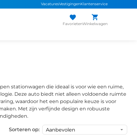
Vacatures
Vestigingen
Klantenservice
Favorieten
Winkelwagen
orpen stationwagen die ideaal is voor wie een ruime,
ologie. Deze auto biedt niet alleen voldoende ruimte
varing, waardoor het een populaire keuze is voor
maken. Met zijn verfijnde design en robuuste
tandigheden.
Sorteren op:
1
/
35