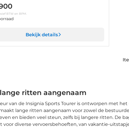
.900
clusief BTW en BPM.
orraad
Bekijk details
It
lange ritten aangenaam
ieur van de Insignia Sports Tourer is ontworpen met het 
 maakt lange ritten aangenaam voor zowel de bestuurder
en en bieden veel steun, zelfs bij langere ritten. De
teit voor diverse vervoersbehoeften, van vakantie-uitst