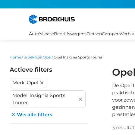
Overslaan
en
naar
de
inhoud
Auto's
Lease
Bedrijfswagens
Fietsen
Campers
Verhu
gaan
Home
Broekhuis Opel
Opel Insignia Sports Tourer
Actieve filters
Opel
Merk: Opel
De Opel I
praktisch
Model: Insignia Sports
voor zowe
Tourer
gezinnen,
prestatie
Wis alle filters
3
resulta