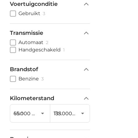
Voertuigconditie
Gebruikt
3
Transmissie
Automaat
2
Handgeschakeld
1
Brandstof
Benzine
3
Kilometerstand
Van
Tot