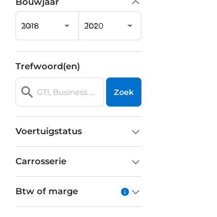
Bouwjaar
Van
Tot
Trefwoord(en)
Zoek
Voertuigstatus
Carrosserie
Btw of marge