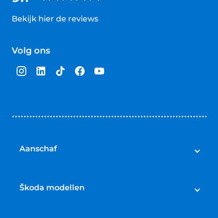
Bekijk hier de reviews
4.5
van
Volg ons
5
sterren
Aanschaf
Škoda voorraad
Škoda occasions
Škoda modellen
Škoda nieuw
Škoda Enyaq