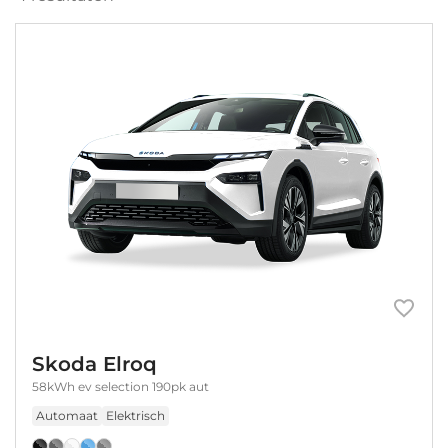
Skoda Elroq
58kWh ev selection 190pk aut
Automaat
Elektrisch