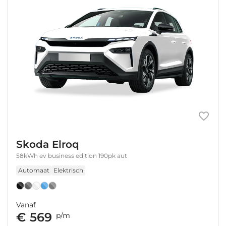
Skoda Elroq
58kWh ev business edition 190pk aut
Automaat
Elektrisch
Vanaf
€ 569
p/m