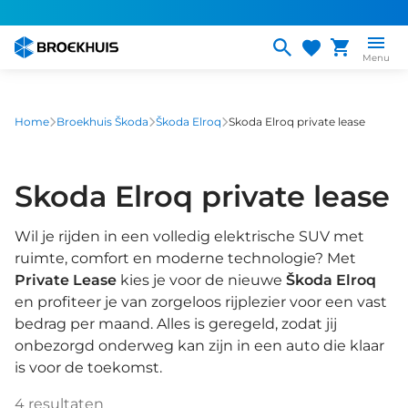
Overslaan
en
naar
Menu
de
inhoud
gaan
Home
Broekhuis Škoda
Škoda Elroq
Skoda Elroq private lease
Skoda Elroq private lease
Wil je rijden in een volledig elektrische SUV met
ruimte, comfort en moderne technologie? Met
Private Lease
kies je voor de nieuwe
Škoda Elroq
en profiteer je van zorgeloos rijplezier voor een vast
bedrag per maand. Alles is geregeld, zodat jij
onbezorgd onderweg kan zijn in een auto die klaar
is voor de toekomst.
4
resultaten