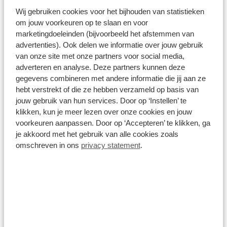
Skoda Elroq
Wij gebruiken cookies voor het bijhouden van statistieken
om jouw voorkeuren op te slaan en voor
58kWh ev sportline 190pk aut
marketingdoeleinden (bijvoorbeeld het afstemmen van
Automaat
Elektrisch
advertenties). Ook delen we informatie over jouw gebruik
van onze site met onze partners voor social media,
adverteren en analyse. Deze partners kunnen deze
Vanaf
gegevens combineren met andere informatie die jij aan ze
€ 569
p/m
hebt verstrekt of die ze hebben verzameld op basis van
inclusief btw o.b.v. 60 maanden en 5000 KM per jaar.
jouw gebruik van hun services. Door op ‘Instellen’ te
Getoonde modellen kunnen afwijken
klikken, kun je meer lezen over onze cookies en jouw
voorkeuren aanpassen. Door op ‘Accepteren’ te klikken, ga
Bekijk details
je akkoord met het gebruik van alle cookies zoals
omschreven in ons
privacy statement
.
Items per pagina: