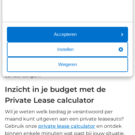
Zorgeloos rijden voor een vast
maandbedrag
Met Private Lease is autorijden overzichtelijk en
eenvoudig. Je betaalt één vast maandbedrag
Accepteren
waarin vrijwel alle kosten zijn inbegrepen, zoals
verzekering, onderhoud, wegenbelasting en
Instellen
reparaties. Je bepaalt zelf de looptijd van
het
private lease
contract en het aantal kilometers
Weigeren
per jaar. Zo heb je grip op je uitgaven en rijd je
zonder zorgen.
Inzicht in je budget met de
Private Lease calculator
Wil je weten welk bedrag je verantwoord per
maand kunt uitgeven aan een private leaseauto?
Gebruik onze
private lease calculator
en ontdek
binnen enkele minuten wat past bij jouw situatie.