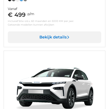
Vanaf
€ 499
p/m
inclusief btw o.b.v. 60 maanden en 5000 KM per jaar.
Getoonde modellen kunnen afwijken
Bekijk details