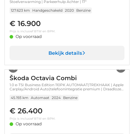
Stoelverwarming | Parkeerhulp Achter | 17"
127.623 km
Handgeschakeld
2020
Benzine
€ 16.900
Prijs is inclusief BTW en BPM.
Op voorraad
Bekijk details
1
/
35
Škoda Octavia Combi
1.0 e-TSI Business Edition 110PK AUTOMAAT|TREKHAAK | Apple
Carplay/Android Auto|telefoonintegratie premium | Draadloze
telefoonlader | Keyless entry
45.193 km
Automaat
2024
Benzine
€ 26.400
Prijs is inclusief BTW en BPM.
Op voorraad