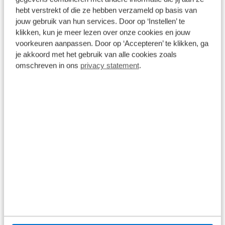
Bekijk details
hebt verstrekt of die ze hebben verzameld op basis van
1
/
7
jouw gebruik van hun services. Door op ‘Instellen’ te
klikken, kun je meer lezen over onze cookies en jouw
Škoda Octavia Combi
voorkeuren aanpassen. Door op ‘Accepteren’ te klikken, ga
je akkoord met het gebruik van alle cookies zoals
1.4 TSI iV 245pk RS | Adaptive Cruise | Head-Up | Stoelen
Elektrisch | Keyless | Stuur & Stoelverwarming
omschreven in ons
privacy statement
.
46.365 km
Automaat
2023
Hybride benzine
€ 31.900
Prijs is inclusief BTW en BPM.
Op voorraad
Bekijk details
1
/
24
Škoda Octavia Combi
1.5 TSI MHEV Sportline Business | Panoramadak | Trekhaak |
HUD | Stoelverwarming | Carplay | Camera
31.300 km
Automaat
2025
Benzine