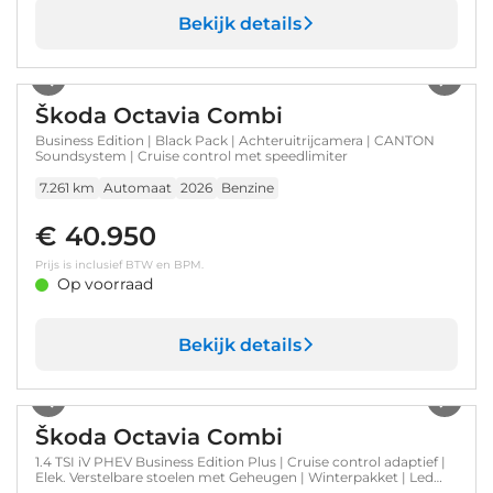
Bekijk details
1
/
32
Škoda Octavia Combi
Business Edition | Black Pack | Achteruitrijcamera | CANTON
Soundsystem | Cruise control met speedlimiter
7.261 km
Automaat
2026
Benzine
€ 40.950
Prijs is inclusief BTW en BPM.
Op voorraad
Bekijk details
1
/
25
Škoda Octavia Combi
1.4 TSI iV PHEV Business Edition Plus | Cruise control adaptief |
Elek. Verstelbare stoelen met Geheugen | Winterpakket | Led
koplampen | Dodehoek detectie | Stoelverwaming Voor/Achter