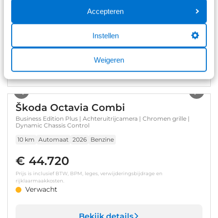
Accepteren
€ 39.950
Prijs is inclusief BTW en BPM.
Instellen
Op voorraad
Weigeren
Bekijk details
1
/
6
Škoda Octavia Combi
Business Edition Plus | Achteruitrijcamera | Chromen grille |
Dynamic Chassis Control
10 km
Automaat
2026
Benzine
€ 44.720
Prijs is inclusief BTW, BPM, leges, verwijderingsbijdrage en
rijklaarmaakkosten.
Verwacht
Bekijk details