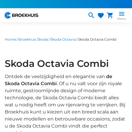
Overslaan
en
naar
Menu
de
inhoud
gaan
Home
Broekhuis Škoda
Škoda Octavia
Skoda Octavia Combi
Skoda Octavia Combi
Ontdek de veelzijdigheid en elegantie van
de
Skoda Octavia Combi
. Of u nu valt voor zijn royale
ruimte, gestroomlijnde design of moderne
technologie, de Skoda Octavia Combi biedt alles
wat u nodig heeft om uw rijervaring te verrijken. Bij
Broekhuis kunt u kiezen uit een breed scala aan
nieuwe modellen en betrouwbare occasions, zodat
u de Skoda Octavia Combi vindt die perfect