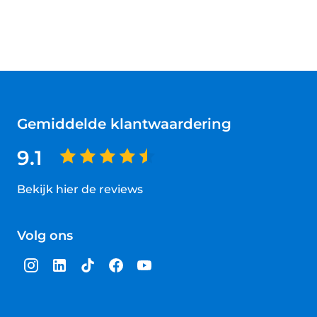
Gemiddelde klantwaardering
9.1
Bekijk hier de reviews
4.5
van
Volg ons
5
sterren