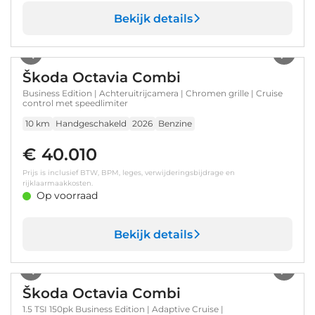
Bekijk details
1
/
31
Škoda Octavia Combi
Business Edition | Achteruitrijcamera | Chromen grille | Cruise
control met speedlimiter
10 km
Handgeschakeld
2026
Benzine
€ 40.010
Prijs is inclusief BTW, BPM, leges, verwijderingsbijdrage en
rijklaarmaakkosten.
Op voorraad
Bekijk details
1
/
24
Škoda Octavia Combi
1.5 TSI 150pk Business Edition | Adaptive Cruise |