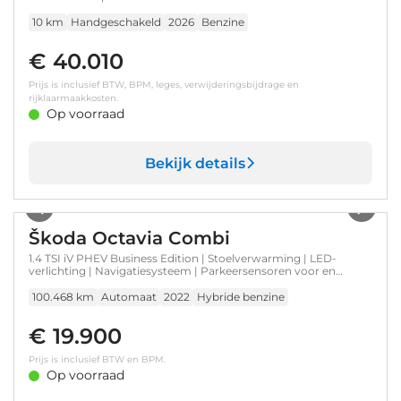
10 km
Handgeschakeld
2026
Benzine
€ 40.010
Prijs is inclusief BTW, BPM, leges, verwijderingsbijdrage en
rijklaarmaakkosten.
Op voorraad
Bekijk details
1
/
34
Škoda Octavia Combi
1.4 TSI iV PHEV Business Edition | Stoelverwarming | LED-
verlichting | Navigatiesysteem | Parkeersensoren voor en
achter |
100.468 km
Automaat
2022
Hybride benzine
€ 19.900
Prijs is inclusief BTW en BPM.
Op voorraad