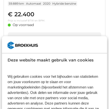
| Apple Carplay/Android Auto | Apple Carplay/Android
59.889 km
Automaat
2020
Hybride benzine
Auto|telefoonintegratie premium | Cruise control adaptief |
Dodehoek detectie
€ 22.400
Prijs is inclusief BTW en BPM.
Op voorraad
Bekijk details
1
/
61
Škoda Octavia Combi
Deze website maakt gebruik van cookies
1.4 TSI iV PHEV Business Edition 204pk | Pano | Adapt. Cruise |
Winter Pack | AGR stoelen | Elekt klep | Virtual Cockpit |
56.712 km
Automaat
2022
Hybride benzine
Wij gebruiken cookies voor het bijhouden van statistieken
om jouw voorkeuren op te slaan en voor
€ 26.400
marketingdoeleinden (bijvoorbeeld het afstemmen van
Prijs is inclusief BTW en BPM.
advertenties). Ook delen we informatie over jouw gebruik
Op voorraad
van onze site met onze partners voor social media,
adverteren en analyse. Deze partners kunnen deze
gegevens combineren met andere informatie die jij aan ze