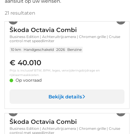
aansluit op uw wensen.
21
resultaten
1
/
31
Škoda Octavia Combi
Business Edition | Achteruitrijcamera | Chromen grille | Cruise
control met speedlimiter
10 km
Handgeschakeld
2026
Benzine
€ 40.010
Prijs is inclusief BTW, BPM, leges, verwijderingsbijdrage en
rijklaarmaakkosten.
Op voorraad
Bekijk details
1
/
31
Škoda Octavia Combi
Business Edition | Achteruitrijcamera | Chromen grille | Cruise
control met speedlimiter