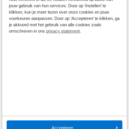
jouw gebruik van hun services. Door op ‘Instellen’ te
klikken, kun je meer lezen over onze cookies en jouw
Bekijk details
voorkeuren aanpassen. Door op ‘Accepteren’ te klikken, ga
1
/
40
je akkoord met het gebruik van alle cookies zoals
omschreven in ons
privacy statement
.
Škoda Superb Combi
1.4 TSI iV Business Edition Plus | Panorama-dak | SOH 95% |
360gr Camera | Elektr. Trekhaak | Cruise control adaptief |
Keyless | Stoel/stuurverwarming | Dodehoek detectie |
Navigatie | Apple carplay Android auto | Matrix lampen | DAB |
70.243 km
Automaat
2022
Hybride benzine
17"LMV
€ 27.400
Prijs is inclusief BTW en BPM.
Op voorraad
Bekijk details
1
/
21
Škoda Superb Combi
Accepteren
1.4 TSI 218pk iV Business Edition Plus | Trekhaak | Carplay |