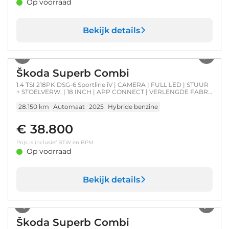
Op voorraad
Bekijk details
1
/
30
Škoda Superb Combi
1.4 TSI 218PK DSG-6 Sportline iV | CAMERA | FULL LED | STUUR
+ STOELVERW. | 18 INCH | APP CONNECT | VERLENGDE FABR.
GARANTIE!
28.150 km
Automaat
2025
Hybride benzine
€ 38.800
Prijs is inclusief BTW en BPM.
Op voorraad
Bekijk details
1
/
27
Škoda Superb Combi