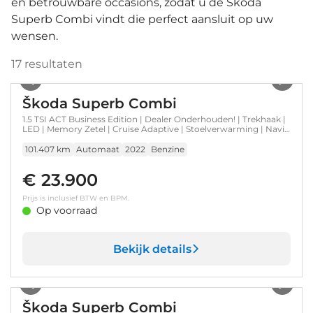
en betrouwbare occasions, zodat u de Škoda
Superb Combi vindt die perfect aansluit op uw
wensen.
17
resultaten
1
/
38
Škoda Superb Combi
1.5 TSI ACT Business Edition | Dealer Onderhouden! | Trekhaak |
LED | Memory Zetel | Cruise Adaptive | Stoelverwarming | Navi |
Clima | Parkeersensoren | Lichtmetalen Velgen
101.407 km
Automaat
2022
Benzine
€ 23.900
Prijs is inclusief BTW en BPM.
Op voorraad
Bekijk details
1
/
37
Škoda Superb Combi