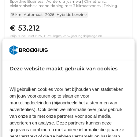
Sportline Business | Achteruitrijcamera | Climatronic,
elektronische airconditioning met 3 klimaatzones | Driving
mode select
15 km
Automaat
2026
Hybride benzine
€ 53.212
Prijs is inclusief BTW, BPM, leges, verwijderingsbijdrage en
rijklaarmaakkosten.
Op voorraad
Bekijk details
Deze website maakt gebruik van cookies
1
/
31
Škoda Superb Combi
Wij gebruiken cookies voor het bijhouden van statistieken
Style iV 218pk DSG/AUTO | Elektrisch verstelb. voorstoelen | 95%
om jouw voorkeuren op te slaan en voor
SOH | Adaptive cruise | DAB l Stoelverwarming | Elektr.
marketingdoeleinden (bijvoorbeeld het afstemmen van
achterklep | Navigatie | 17" LMV
76.778 km
Automaat
2023
Hybride benzine
advertenties). Ook delen we informatie over jouw gebruik
van onze site met onze partners voor social media,
€ 28.900
adverteren en analyse. Deze partners kunnen deze
gegevens combineren met andere informatie die jij aan ze
Prijs is inclusief BTW en BPM.
Op voorraad
hebt verstrekt of die ze hebben verzameld op basis van