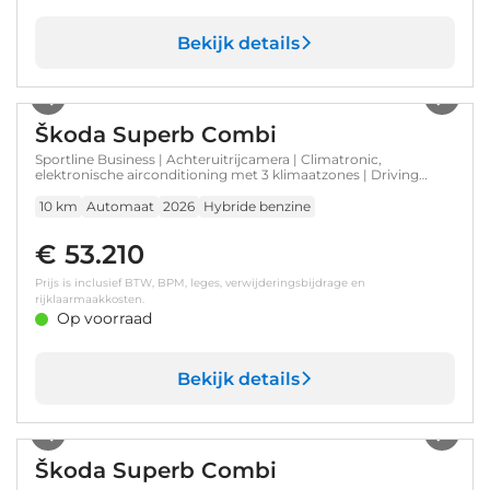
Bekijk details
1
/
43
Škoda Superb Combi
Sportline Business | Achteruitrijcamera | Climatronic,
elektronische airconditioning met 3 klimaatzones | Driving
mode select
10 km
Automaat
2026
Hybride benzine
€ 53.210
Prijs is inclusief BTW, BPM, leges, verwijderingsbijdrage en
rijklaarmaakkosten.
Op voorraad
Bekijk details
1
/
23
Škoda Superb Combi