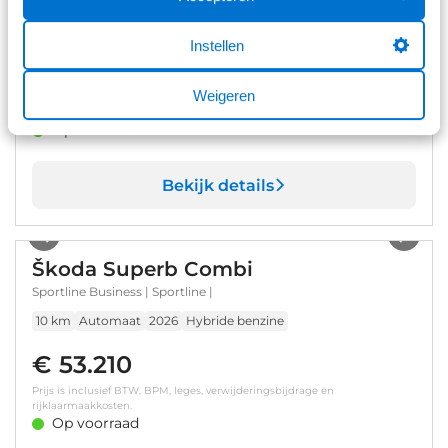
Camera | Cruise | Keyless | Elektrisch Verstelbare
Bestuurderstoel |
84.584 km
Automaat
2023
Hybride benzine
Instellen
€ 26.900
Weigeren
Prijs is inclusief BTW en BPM.
Op voorraad
Bekijk details
1
/
23
Škoda Superb Combi
Sportline Business | Sportline |
10 km
Automaat
2026
Hybride benzine
€ 53.210
Prijs is inclusief BTW, BPM, leges, verwijderingsbijdrage en
rijklaarmaakkosten.
Op voorraad