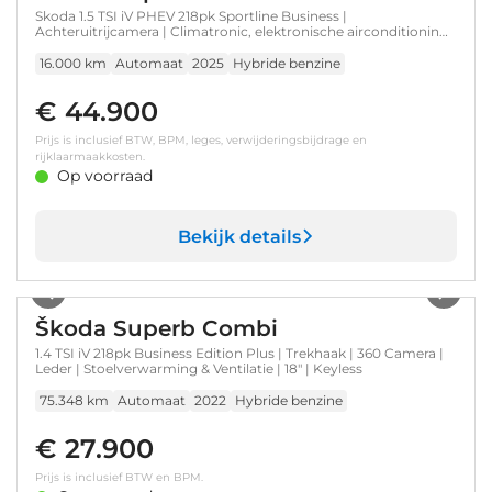
Skoda 1.5 TSI iV PHEV 218pk Sportline Business |
Achteruitrijcamera | Climatronic, elektronische airconditioning
met 3 klimaatzones | Driving mode select
16.000 km
Automaat
2025
Hybride benzine
€ 44.900
Prijs is inclusief BTW, BPM, leges, verwijderingsbijdrage en
rijklaarmaakkosten.
Op voorraad
Bekijk details
1
/
7
Škoda Superb Combi
1.4 TSI iV 218pk Business Edition Plus | Trekhaak | 360 Camera |
Leder | Stoelverwarming & Ventilatie | 18" | Keyless
75.348 km
Automaat
2022
Hybride benzine
€ 27.900
Prijs is inclusief BTW en BPM.