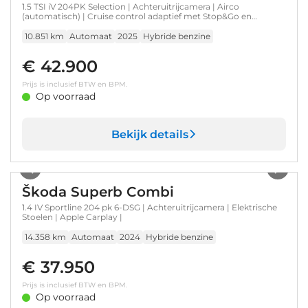
1.5 TSI iV 204PK Selection | Achteruitrijcamera | Airco
(automatisch) | Cruise control adaptief met Stop&Go en
stuurhulp
10.851 km
Automaat
2025
Hybride benzine
€ 42.900
Prijs is inclusief BTW en BPM.
Op voorraad
Bekijk details
1
/
35
Škoda Superb Combi
1.4 IV Sportline 204 pk 6-DSG | Achteruitrijcamera | Elektrische
Stoelen | Apple Carplay |
14.358 km
Automaat
2024
Hybride benzine
€ 37.950
Prijs is inclusief BTW en BPM.
Op voorraad