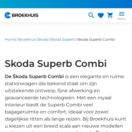
Overslaan
en
naar
Menu
de
inhoud
gaan
Home
Broekhuis Škoda
Škoda Superb
Skoda Superb Combi
Skoda Superb Combi
De Škoda Superb Combi
is een elegante en ruime
stationwagen die bekend staat om zijn
uitstekende ontwerp, fijne afwerking en
geavanceerde technologieën. Met een royaal
interieur biedt de Superb Combi veel
bagageruimte en comfort, ideaal voor zowel
dagelijkse ritten als lange reizen. Bij Broekhuis kunt
u kiezen uit een breed scala aan nieuwe modellen