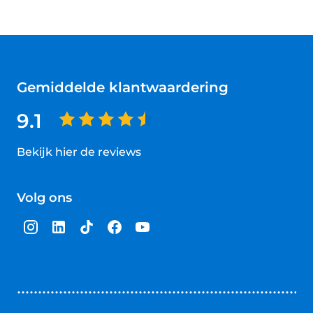
Gemiddelde klantwaardering
9.1
Bekijk hier de reviews
4.5
van
Volg ons
5
sterren