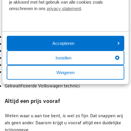
je akkoord met het gebruik van alle cookies zoals
omschreven in ons
privacy statement
.
De voordelen van Economy Service
Altijd een offerte vooraf, geen verrassingen achter
Accepteren
Gratis pechhulp in Europa. Dag en nacht.
Kleine reparaties direct klaar. Zonder afspraak.
Altijd gebruik van originele onderdelen.
Instellen
Altijd vervangend vervoer beschikbaar
4 jaar reparatie op onderdelen en uitgevoerde
Weigeren
werkzaamheden
Gekwalificeerde Volkswagen technici.
Altijd een prijs vooraf
Weten waar u aan toe bent, is wel zo fijn. Dat snappen wij
als geen ander. Daarom krijgt u vooraf altijd een duidelijke
prijsopgave.