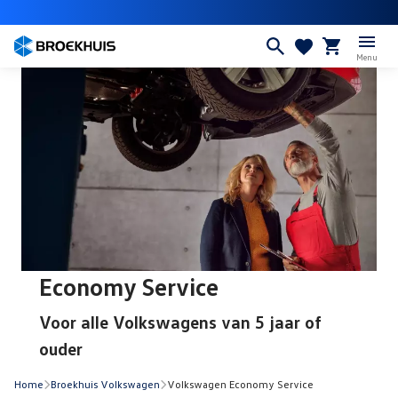
Overslaan
en
naar
Menu
de
inhoud
gaan
Economy Service
Voor alle Volkswagens van 5 jaar of
ouder
Home
Broekhuis Volkswagen
Volkswagen Economy Service