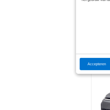
Vanaf
€ 44
inclusief b
Getoonde m
Accepteren
Aanbie