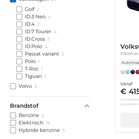
Golf
2
ID.3 Neo
4
ID.4
2
ID.7 Tourer
4
ID.Cross
5
Volks
ID.Polo
4
Passat variant
37kWh ev 
2
Polo
1
Automaa
T-Roc
1
Tiguan
1
Vanaf
Volvo
6
€ 41
inclusief b
Getoonde m
Brandstof
Benzine
2
Elektrisch
19
Hybride benzine
5