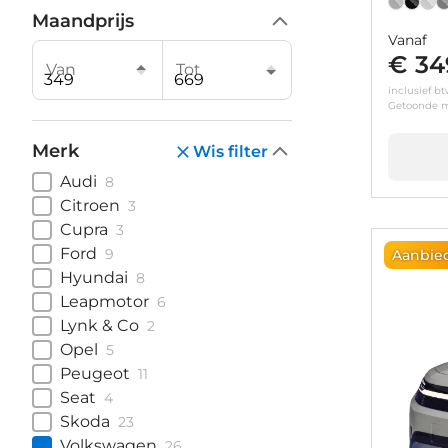
Maandprijs
Vanaf
€ 34
Van
Tot
inclusief b
Getoonde m
Merk
Wis filter
Audi
8
Citroen
3
Cupra
3
Ford
9
Aanbie
Hyundai
8
Leapmotor
6
Lynk & Co
2
Opel
5
Peugeot
11
Seat
4
Skoda
23
Volkswagen
26