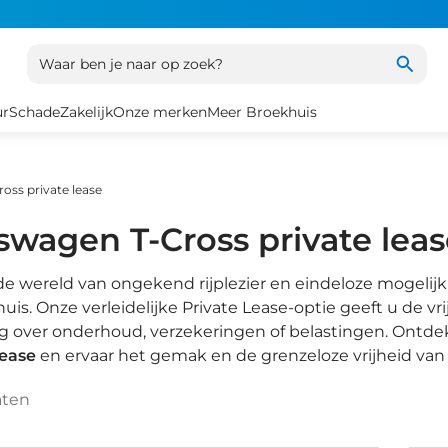
Waar ben je naar op zoek?
ur
Schade
Zakelijk
Onze merken
Meer Broekhuis
oss private lease
swagen T-Cross private lea
e wereld van ongekend rijplezier en eindeloze mogelij
huis. Onze verleidelijke Private Lease-optie geeft u de 
g over onderhoud, verzekeringen of belastingen. Ontde
Lease
en ervaar het gemak en de grenzeloze vrijheid van v
aten