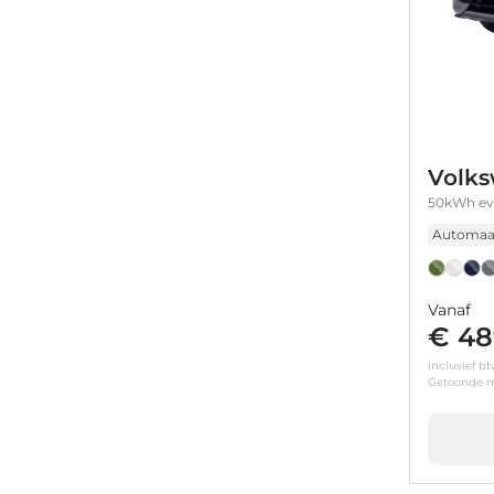
Volks
50kWh ev 
Automaa
Vanaf
€ 48
inclusief b
Getoonde m