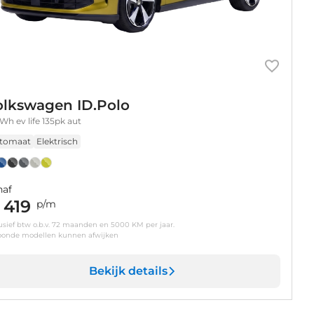
olkswagen ID.Polo
Wh ev life 135pk aut
tomaat
Elektrisch
naf
 419
p/m
usief btw o.b.v. 72 maanden en 5000 KM per jaar.
oonde modellen kunnen afwijken
Bekijk details