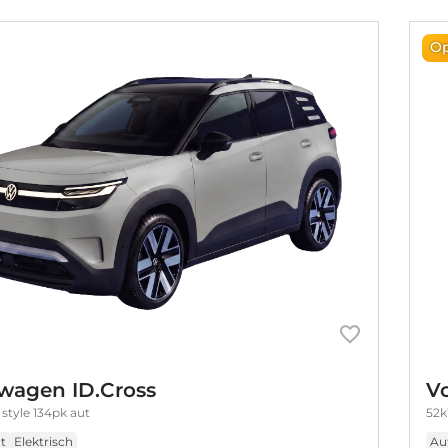
Op
wagen ID.Cross
V
style 134pk aut
52k
t
Elektrisch
Au