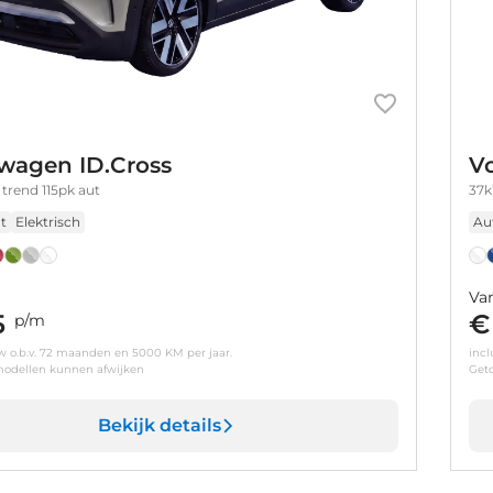
wagen ID.Cross
V
trend 115pk aut
37k
t
Elektrisch
Au
Va
5
€
p/m
tw o.b.v. 72 maanden en 5000 KM per jaar.
incl
odellen kunnen afwijken
Get
Bekijk details