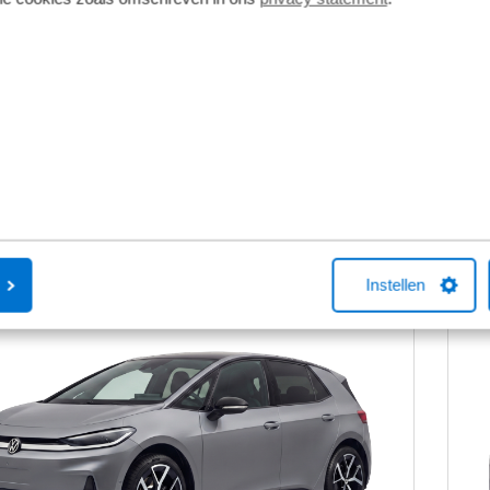
Va
9
€
p/m
tw o.b.v. 72 maanden en 5000 KM per jaar.
incl
odellen kunnen afwijken
Get
Bekijk details
Instellen
ding