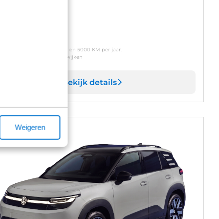
naf
 449
p/m
usief btw o.b.v. 72 maanden en 5000 KM per jaar.
oonde modellen kunnen afwijken
Bekijk details
Weigeren