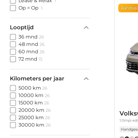
Lease & Relax
1
Op = Op
Aanbie
1
Looptijd
36 mnd
26
48 mnd
26
60 mnd
26
72 mnd
15
Kilometers per jaar
5000 km
26
10000 km
26
15000 km
26
20000 km
26
Volks
25000 km
26
1.0mpi ed
30000 km
26
Handges