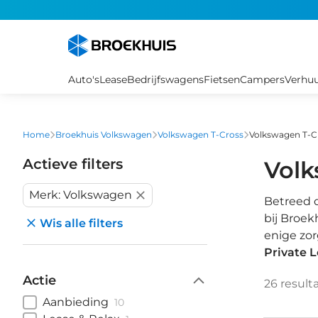
Overslaan
en
naar
de
inhoud
Auto's
Lease
Bedrijfswagens
Fietsen
Campers
Verhu
gaan
Home
Broekhuis Volkswagen
Volkswagen T-Cross
Volkswagen T-Cr
Actieve filters
Volk
Merk: Volkswagen
Betreed d
bij Broek
Wis alle filters
enige zor
Private 
Actie
26
result
Aanbieding
10