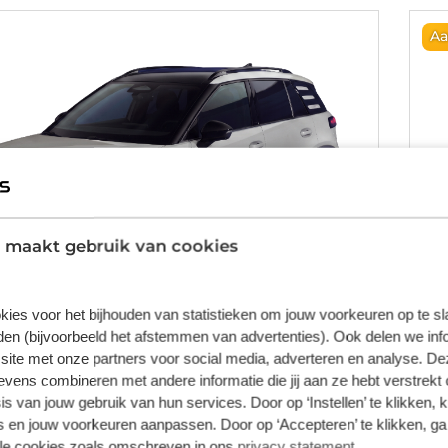
Aa
 maakt gebruik van cookies
kies voor het bijhouden van statistieken om jouw voorkeuren op te s
en (bijvoorbeeld het afstemmen van advertenties). Ook delen we inf
site met onze partners voor social media, adverteren en analyse. De
wagen ID.Cross
V
ens combineren met andere informatie die jij aan ze hebt verstrekt 
s van jouw gebruik van hun services. Door op ‘Instellen’ te klikken, 
life 134pk aut
52k
 en jouw voorkeuren aanpassen. Door op ‘Accepteren’ te klikken, ga
t
Elektrisch
Au
lle cookies zoals omschreven in ons
privacy statement
.