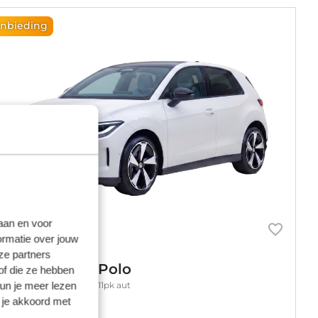
nbieding
laan en voor
ormatie over jouw
ze partners
olkswagen ID.Polo
of die ze hebben
kun je meer lezen
Wh ev life first edition 211pk aut
 je akkoord met
tomaat
Elektrisch