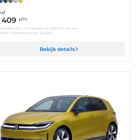
naf
 409
p/m
usief btw o.b.v. 72 maanden en 5000 KM per jaar.
oonde modellen kunnen afwijken
Bekijk details