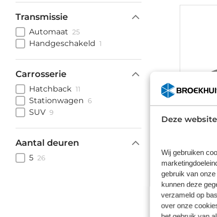
Transmissie
Automaat
25
Handgeschakeld
1
Carrosserie
Hatchback
11
Stationwagen
6
SUV
9
Deze website
Aantal deuren
Wij gebruiken coo
5
26
marketingdoeleind
gebruik van onze 
Volks
kunnen deze gegev
verzameld op basi
37kWh ev 
over onze cookies
Automaa
het gebruik van a