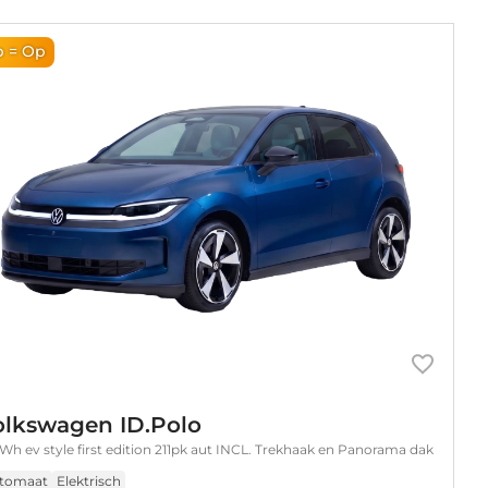
 = Op
olkswagen ID.Polo
Wh ev style first edition 211pk aut INCL. Trekhaak en Panorama dak
tomaat
Elektrisch