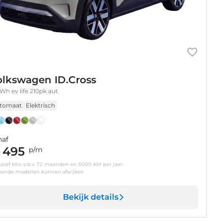
olkswagen ID.Cross
Wh ev life 210pk aut
tomaat
Elektrisch
naf
 495
p/m
usief btw o.b.v. 72 maanden en 5000 KM per jaar.
oonde modellen kunnen afwijken
Bekijk details