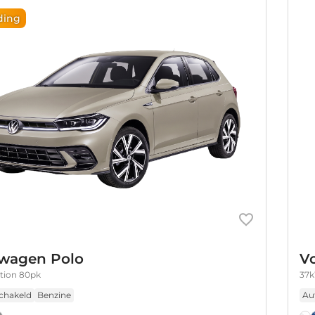
ding
wagen Polo
V
ition 80pk
37k
chakeld
Benzine
Au