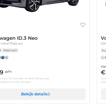
wagen ID.3 Neo
V
trend 170pk aut
52k
t
Elektrisch
Au
Va
9
€
p/m
tw o.b.v. 72 maanden en 5000 KM per jaar.
incl
odellen kunnen afwijken
Get
Bekijk details