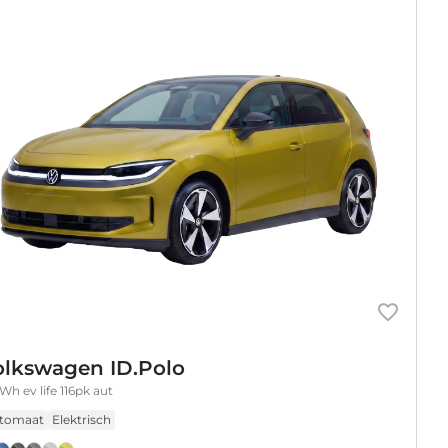
olkswagen ID.Polo
Wh ev life 116pk aut
tomaat
Elektrisch