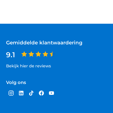
Gemiddelde klantwaardering
9.1
Bekijk hier de reviews
4.5
van
Volg ons
5
sterren