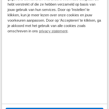
dashboard | 20 Inch | Keyless Drive | Parkeersensoren
voor+achter | Privacy Glass | Elektrisch bedienbare achterklep |
hebt verstrekt of die ze hebben verzameld op basis van
Prijs is inclusief BTW en BPM.
7-Persoons | 4-Zone Climate Control | Geïntegreerde
Op voorraad
jouw gebruik van hun services. Door op ‘Instellen’ te
zongordijnen achterportieren | Verlichte instaplijsten |
Geintegreerd kinderzitje achterin | Draadloos telefoon opladen |
klikken, kun je meer lezen over onze cookies en jouw
DAB Radio | Apple Carplay/Android Auto | Volvo On Call met
voorkeuren aanpassen. Door op ‘Accepteren’ te klikken, ga
mobiele App functie | Platinum Grey Metallic |
Bekijk details
je akkoord met het gebruik van alle cookies zoals
1
/
52
omschreven in ons
privacy statement
.
Volvo XC90
2.0 T8 Recharge AWD R-Design ''OP AFSPRAAK'' | SoH 98% |
Adapt. Cruise | Bowers & Wilkins | 360 Camera | Alcantara
Hemel | Schuifdak | 22 Inch | Luchtvering | 7-Pers |
86.865 km
Automaat
2020
Hybride benzine
€ 45.900
Prijs is inclusief BTW en BPM.
Op voorraad
Bekijk details
1
/
46