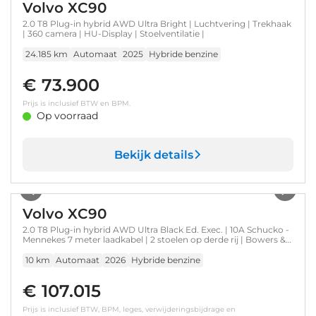
Volvo XC90
2.0 T8 Plug-in hybrid AWD Ultra Bright | Luchtvering | Trekhaak
| 360 camera | HU-Display | Stoelventilatie |
24.185 km
Automaat
2025
Hybride benzine
€ 73.900
Prijs is inclusief BTW en BPM.
Op voorraad
Bekijk details
1
/
20
Volvo XC90
2.0 T8 Plug-in hybrid AWD Ultra Black Ed. Exec. | 10A Schucko -
Mennekes 7 meter laadkabel | 2 stoelen op derde rij | Bowers &
Wilkins audiosysteem
10 km
Automaat
2026
Hybride benzine
€ 107.015
Prijs is inclusief BTW, BPM, leges, verwijderingsbijdrage en