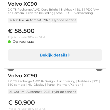
Volvo XC90
2.0 T8 Recharge AWD Core Bright | Trekhaak | BLIS | PDC V+A
en Camera | Lederen bekleding | Stoel + Stuurverwarming |
92.683 km
Automaat
2023
Hybride benzine
€ 58.500
Prijs is inclusief BTW en BPM.
Op voorraad
Bekijk details
1
/
37
Volvo XC90
2.0 T8 Recharge AWD R-Design | Luchtvering | Trekhaak | 22'' |
360 camera | HU-Display | Pano | Harman/Kardon |
98.420 km
Automaat
2021
Hybride benzine
€ 50.900
Prijs is inclusief BTW en BPM.