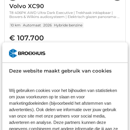
Volvo XC90
T8 406PK AWD Ultra Dark Executive | Trekhaak inklapbaar |
Bowers & Wilkins audiosysteem | Elektrisch glazen panorama-
dak | Luchtvering | 22" lichtmetalen velgen | Massagefunctie
voorstoelen
10 km
Automaat
2026
Hybride benzine
€ 107.700
Prijs is inclusief BTW, BPM, leges, verwijderingsbijdrage en
rijklaarmaakkosten.
Op voorraad
Deze website maakt gebruik van cookies
Bekijk details
1
/
43
Wij gebruiken cookies voor het bijhouden van statistieken
Volvo XC90
om jouw voorkeuren op te slaan en voor
T8 AWD Recharge Plus Bright | Luchtvering | 360° Camera |
marketingdoeleinden (bijvoorbeeld het afstemmen van
Harman Kardon | 455pk | Adaptieve Cruise Control |
advertenties). Ook delen we informatie over jouw gebruik
Standkachel met Volvo On Call App | Stoelverwarming
voor+achter | Stuurwielverwarming | Schuifdak | Google
85.527 km
Automaat
2023
Hybride benzine
van onze site met onze partners voor social media,
Infotainment | Full LED Meesturende koplampen | Pilot Assist |
adverteren en analyse. Deze partners kunnen deze
BLIS Dode Hoek Detectie | Elektrische voorstoelen geheugen |
€ 54.900
Lederen bekleding | Zitting verlenging voorstoelen | Lederen
gegevens combineren met andere informatie die jij aan ze