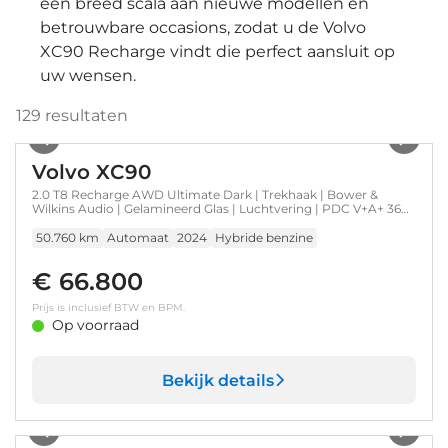
een breed scala aan nieuwe modellen en
betrouwbare occasions, zodat u de Volvo
XC90 Recharge vindt die perfect aansluit op
uw wensen.
129
resultaten
1
/
41
Volvo XC90
2.0 T8 Recharge AWD Ultimate Dark | Trekhaak | Bower &
Wilkins Audio | Gelamineerd Glas | Luchtvering | PDC V+A+ 360
camera | Sportstoelen | 22 inch LM |
50.760 km
Automaat
2024
Hybride benzine
€ 66.800
Prijs is inclusief BTW en BPM.
Op voorraad
Bekijk details
1
/
33