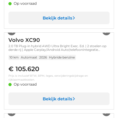
Op voorraad
Bekijk details
1
/
21
Volvo XC90
2.0 T8 Plug-in hybrid AWD Ultra Bright Exec. Ed. | 2 stoelen op
derde rij | Apple Carplay/Android Auto|telefoonintegratie
premium | Bowers & Wilkins audiosysteem
10 km
Automaat
2026
Hybride benzine
€ 105.620
Prijs is inclusief BTW, BPM, leges, verwijderingsbijdrage en
rijklaarmaakkosten.
Op voorraad
Bekijk details
1
/
35