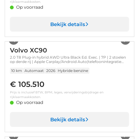
rijklaarmaakkosten.
Op voorraad
Bekijk details
1
/
21
Volvo XC90
2.0 T8 Plug-in hybrid AWD Ultra Black Ed. Exec. | 7P | 2 stoelen
op derde rij | Apple Carplay/Android Auto|telefoonintegratie
premium | Bowers & Wilkins audiosysteem
10 km
Automaat
2026
Hybride benzine
€ 105.510
Prijs is inclusief BTW, BPM, leges, verwijderingsbijdrage en
rijklaarmaakkosten.
Op voorraad
Bekijk details
1
/
70