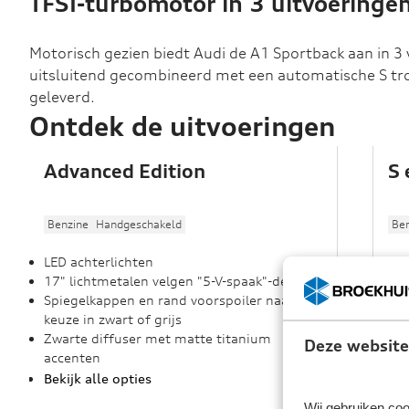
TFSI-turbomotor in 3 uitvoeringe
Motorisch gezien biedt Audi de A1 Sportback aan in 3 v
uitsluitend gecombineerd met een automatische S tro
geleverd.
Ontdek de uitvoeringen
Advanced Edition
S 
Benzine
Handgeschakeld
Be
LED achterlichten
S l
17" lichtmetalen velgen "5-V-spaak"-design
Lic
Spiegelkappen en rand voorspoiler naar
LED
keuze in zwart of grijs
kni
Zwarte diffuser met matte titanium
Spo
Deze website
accenten
Bek
Bekijk alle opties
Wij gebruiken coo