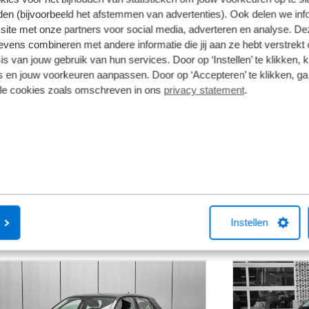
naf
en (bijvoorbeeld het afstemmen van advertenties). Ook delen we inf
 36.790
site met onze partners voor social media, adverteren en analyse. De
ens combineren met andere informatie die jij aan ze hebt verstrekt 
s van jouw gebruik van hun services. Door op ‘Instellen’ te klikken, 
Proefrit maken
 en jouw voorkeuren aanpassen. Door op ‘Accepteren’ te klikken, ga
lle cookies zoals omschreven in ons
privacy statement
.
udi Haarlem
Audi Pu
Binnenze
Leidsevaart 14, 2013 HA, Haarlem
Purmer
023 - 512 81 28
0299 - 
Instellen