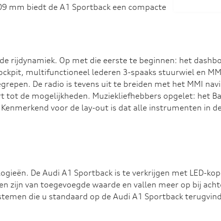
09 mm biedt de A1 Sportback een compacte
 de rijdynamiek. Op met die eerste te beginnen: het dashbo
ockpit, multifunctioneel lederen 3-spaaks stuurwiel en M
begrepen. De radio is tevens uit te breiden met het MMI nav
rt tot de mogelijkheden. Muziekliefhebbers opgelet: he
 Kenmerkend voor de lay-out is dat alle instrumenten in de
ogieën. De Audi A1 Sportback is te verkrijgen met LED-ko
en zijn van toegevoegde waarde en vallen meer op bij ach
stemen die u standaard op de Audi A1 Sportback terugvindt 