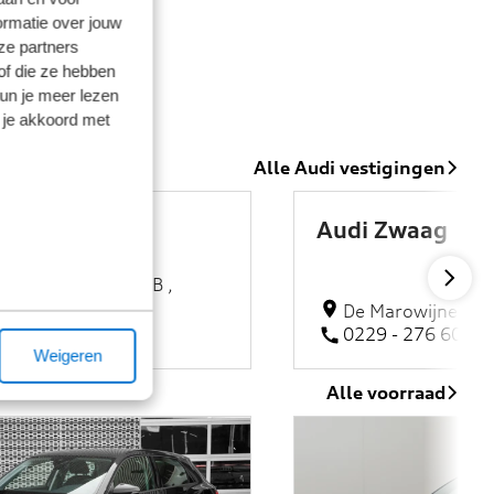
ormatie over jouw
ze partners
of die ze hebben
kun je meer lezen
 je akkoord met
Alle Audi vestigingen
rmerend
Audi Zwaag
estraat 7, 1446 AB ,
end
De Marowijne 53,
314 100
0229 - 276 600
Weigeren
Alle voorraad