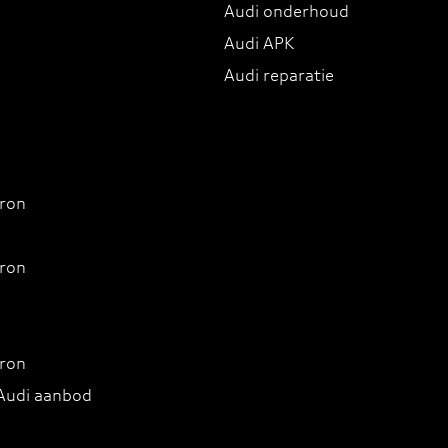
Audi onderhoud
Audi APK
Audi reparatie
tron
tron
tron
 Audi aanbod