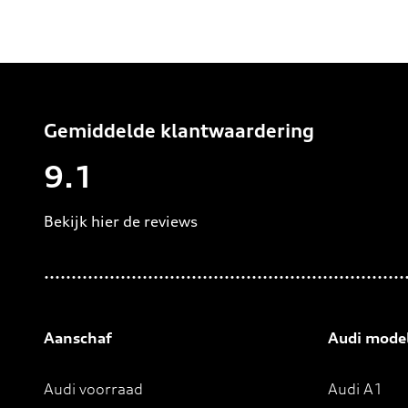
Gemiddelde klantwaardering
9.1
Bekijk hier de reviews
4.5
van
5
sterren
Aanschaf
Audi mode
Audi voorraad
Audi A1