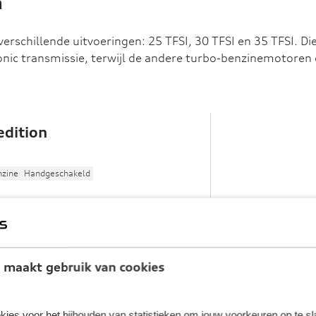
n
erschillende uitvoeringen: 25 TFSI, 30 TFSI en 35 TFSI. Die
nic transmissie, terwijl de andere turbo-benzinemotoren
edition
nzine
Handgeschakeld
ine interieur & S line exterieur
htpakket interieur
-koplampen inclusief dynamische
pperlichten achterzijde
rtstoelen met S line logo
 maakt gebruik van cookies
ijk alle opties
kies voor het bijhouden van statistieken om jouw voorkeuren op te s