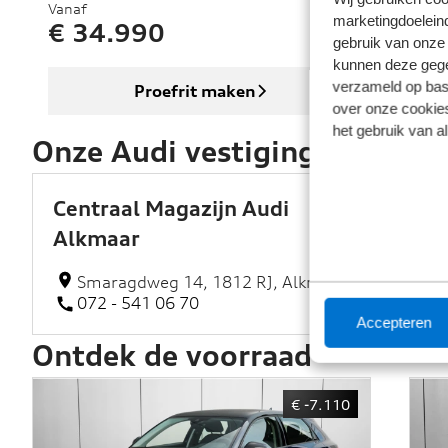
Vanaf
Va
marketingdoeleind
€ 34.990
€
gebruik van onze 
kunnen deze gegev
verzameld op basi
Proefrit maken
over onze cookies
het gebruik van a
Onze Audi vestigingen
Centraal Magazijn Audi
A
Alkmaar
Smaragdweg 14, 1812 RJ, Alkmaar
072 - 541 06 70
Accepteren
Ontdek de voorraad
€ -7.110