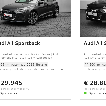
di A1 Sportback
Audi A1 
anced edition | Airconditioning 2-zone | Audi
Advanced edition, (2024) | Airconditioning 2-z
rtphone interface | Audi virtual cockpit
Audi smartphone 
665 km
Automaat
2025
Benzine
11.500 km
Au
tenspiegels elektrisch verstelbaar, verwarmbaar
Buitenspiegels 
inklapbaar • LED achterlichten • Automatisch
en inklapbaar •
mende binnenspiegel • Airconditioning 2-zone •
dimmende binnen
 29.945
€ 28.8
i smartphone interface • Audi virtual cockpit •
Audi smartphone 
keerhulp achter • Parkeerhulp plus • Rijstrook
Parkeerhulp acht
s is inclusief BTW en BPM.
Prijs is inclusief 
istent
assistent
Op voorraad
Op voorra