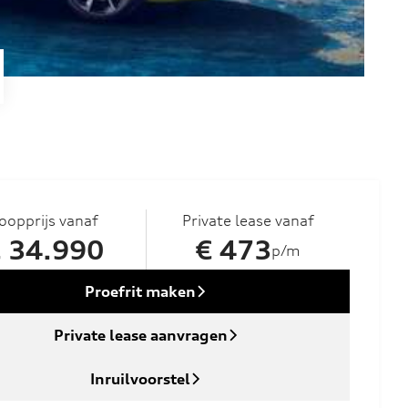
oopprijs vanaf
Private lease vanaf
 34.990
€ 473
p/m
Proefrit maken
Private lease aanvragen
Inruilvoorstel