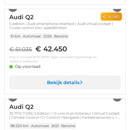
1
/
17
Audi Q2
€ -8.585
S edition | Audi smartphone interface | Audi virtual cockpit |
Cruise control (incl. speedlimiter)
10 km
Automaat
2026
Benzine
€ 42.450
€ 51.035
Prijs is inclusief BTW, BPM, leges, verwijderingsbijdrage en
rijklaarmaakkosten.
Op voorraad
Bekijk details
1
/
31
Audi Q2
35 TFSI 7-DSG S Edition | l S-Line In en Exterieur l Virtual Cockpit
l Climate Control l Cr Control l Navigatie | Parkeersensoren v + a
l
98.320 km
Automaat
2021
Benzine