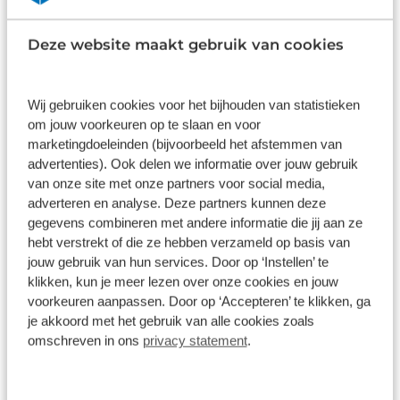
Deze website maakt gebruik van cookies
Audi Q2
€ -7.640
Pro Line | Audi smartphone interface | Cruise control (incl.
speedlimiter) | LED-koplampen
Wij gebruiken cookies voor het bijhouden van statistieken
10 km
Handgeschakeld
2026
Benzine
om jouw voorkeuren op te slaan en voor
€ 34.950
€ 42.590
marketingdoeleinden (bijvoorbeeld het afstemmen van
advertenties). Ook delen we informatie over jouw gebruik
Prijs is inclusief BTW, BPM, leges, verwijderingsbijdrage en
van onze site met onze partners voor social media,
rijklaarmaakkosten.
Op voorraad
adverteren en analyse. Deze partners kunnen deze
gegevens combineren met andere informatie die jij aan ze
hebt verstrekt of die ze hebben verzameld op basis van
Bekijk details
jouw gebruik van hun services. Door op ‘Instellen’ te
1
/
17
klikken, kun je meer lezen over onze cookies en jouw
voorkeuren aanpassen. Door op ‘Accepteren’ te klikken, ga
Audi Q2
€ -8.585
je akkoord met het gebruik van alle cookies zoals
omschreven in ons
privacy statement
.
S edition | Audi smartphone interface | Audi virtual cockpit |
Cruise control (incl. speedlimiter)
10 km
Automaat
2026
Benzine