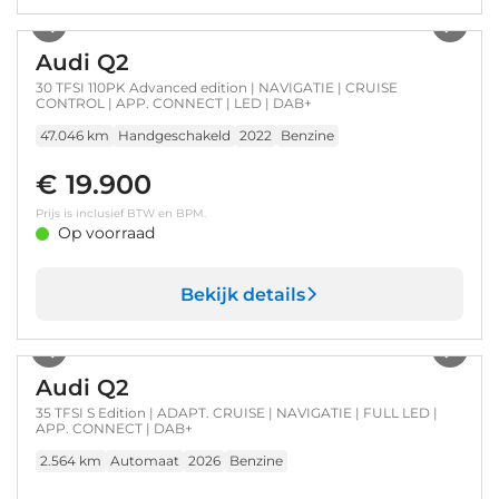
1
/
31
Audi Q2
30 TFSI 110PK Advanced edition | NAVIGATIE | CRUISE
CONTROL | APP. CONNECT | LED | DAB+
47.046 km
Handgeschakeld
2022
Benzine
€ 19.900
Prijs is inclusief BTW en BPM.
Op voorraad
Bekijk details
1
/
21
Audi Q2
35 TFSI S Edition | ADAPT. CRUISE | NAVIGATIE | FULL LED |
APP. CONNECT | DAB+
2.564 km
Automaat
2026
Benzine