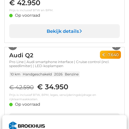
€ 42.950
Prijs is inclusief BTW en BPM.
Op voorraad
Bekijk details
1
/
23
Audi Q2
€ -7.640
Pro Line | Audi smartphone interface | Cruise control (incl.
speedlimiter) | LED-koplampen
10 km
Handgeschakeld
2026
Benzine
€ 34.950
€ 42.590
Prijs is inclusief BTW, BPM, leges, verwijderingsbijdrage en
rijklaarmaakkosten.
Op voorraad
Bekijk details
1
/
23