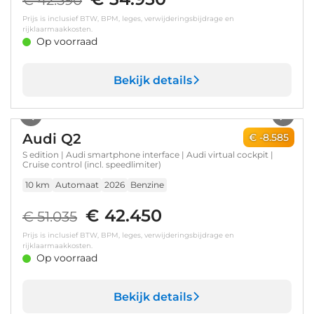
€ 42.590
Prijs is inclusief BTW, BPM, leges, verwijderingsbijdrage en
rijklaarmaakkosten.
Op voorraad
Bekijk details
1
/
17
Audi Q2
€ -8.585
S edition | Audi smartphone interface | Audi virtual cockpit |
Cruise control (incl. speedlimiter)
10 km
Automaat
2026
Benzine
€ 42.450
€ 51.035
Prijs is inclusief BTW, BPM, leges, verwijderingsbijdrage en
rijklaarmaakkosten.
Op voorraad
Bekijk details