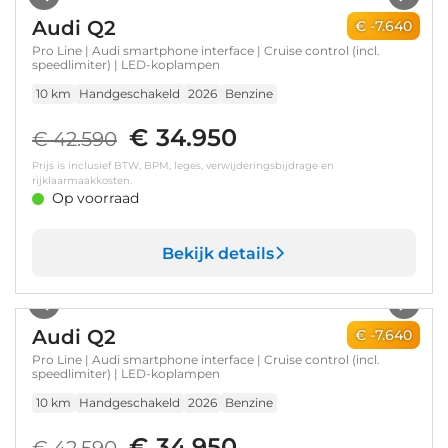
Audi Q2
€ -7.640
Pro Line | Audi smartphone interface | Cruise control (incl.
speedlimiter) | LED-koplampen
10 km
Handgeschakeld
2026
Benzine
€ 34.950
€ 42.590
Prijs is inclusief BTW, BPM, leges, verwijderingsbijdrage en
rijklaarmaakkosten.
Op voorraad
Bekijk details
1
/
23
Audi Q2
€ -7.640
Pro Line | Audi smartphone interface | Cruise control (incl.
speedlimiter) | LED-koplampen
10 km
Handgeschakeld
2026
Benzine
€ 34.950