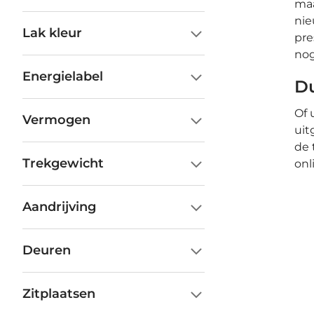
maa
nie
Lak kleur
pre
no
Energielabel
Du
Of 
Vermogen
uit
de 
Trekgewicht
onl
Aandrijving
Deuren
Zitplaatsen