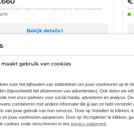
.660
€
clusief BTW, BPM, leges, verwijderingsbijdrage en rijklaarmaakkosten.
Prij
acht
Bekijk details
1
/
28
Q3
A
 maakt gebruik van cookies
S-Tronic TFSI e | PDC V+A | App connect | Lederen stoelen
Adv
toelverwarming voor
9.
m
Automaat
2022
Hybride benzine
kies voor het bijhouden van statistieken om jouw voorkeuren op te s
en (bijvoorbeeld het afstemmen van advertenties). Ook delen we inf
.700
€
site met onze partners voor social media, adverteren en analyse. De
clusief BTW en BPM.
Prij
ens combineren met andere informatie die jij aan ze hebt verstrekt 
orraad
s van jouw gebruik van hun services. Door op ‘Instellen’ te klikken, 
 en jouw voorkeuren aanpassen. Door op ‘Accepteren’ te klikken, ga
Bekijk details
lle cookies zoals omschreven in ons
privacy statement
.