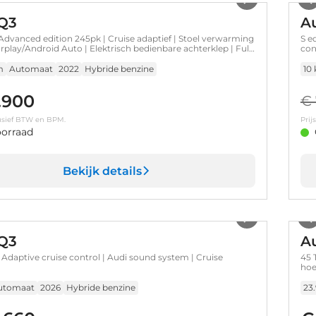
Q3
A
 Advanced edition 245pk | Cruise adaptief | Stoel verwarming
S e
rplay/Android Auto | Elektrisch bedienbare achterklep | Full-
con
mpen | Apple Carplay/Android Auto|telefoonintegratie
 Cruise control adaptief | Cruise control adaptief met
m
Automaat
2022
Hybride benzine
10
n stuurhulp
.900
€ 
clusief BTW en BPM.
Prij
orraad
Bekijk details
1
/
17
Q3
A
| Adaptive cruise control | Audi sound system | Cruise
45 
hoe
pak
utomaat
2026
Hybride benzine
23