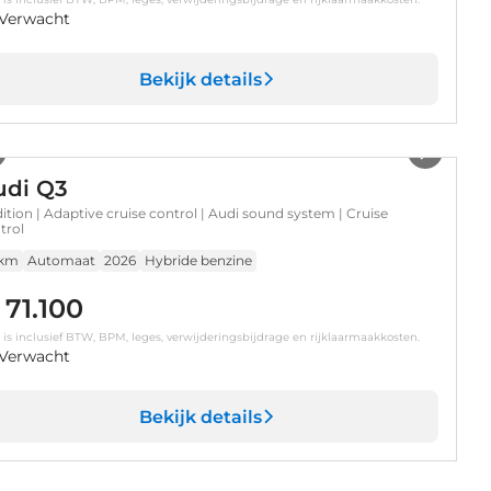
Verwacht
Bekijk details
1
/
17
udi Q3
dition | Adaptive cruise control | Audi sound system | Cruise
trol
 km
Automaat
2026
Hybride benzine
 71.100
s is inclusief BTW, BPM, leges, verwijderingsbijdrage en rijklaarmaakkosten.
Verwacht
Bekijk details
1
/
33