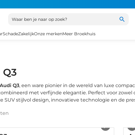
Waar ben je naar op zoek?
ur
Schade
Zakelijk
Onze merken
Meer Broekhuis
 Q3
Audi Q3
, een ware pionier in de wereld van luxe compac
ombineerd met verfijnde elegantie. Perfect voor zowel d
e SUV stijlvol design, innovatieve technologie en de pr
aten
1
/
28