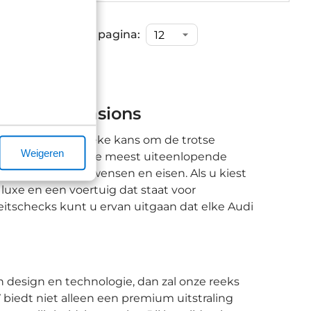
Items per pagina:
udi Q3 occasions
ns vormt een unieke kans om de trotse
Weigeren
tellingen tot aan de meest uiteenlopende
uiten bij diverse wensen en eisen. Als u kiest
 luxe en een voertuig dat staat voor
itschecks kunt u ervan uitgaan dat elke Audi
n design en technologie, dan zal onze reeks
iedt niet alleen een premium uitstraling