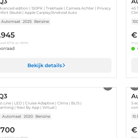
Q3
A
dvanced edition | 150PK | Trekhaak | Camera Achter | Privacy
45 
mfort Sleutel | Apple Carplay/Android Auto
Cli
Automaat
2025
Benzine
10
.945
€
clusief BTW en BPM.
Prij
orraad
Bekijk details
1
/
39
Q3
A
o Line | LED | Cruise Adaptive | Clima | BLIS |
S e
rming | Navi By App | Virtual |
con
Automaat
2020
Benzine
10
.700
€
clusief BTW en BPM.
Prij