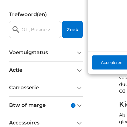
Trefwoord(en)
Zoek
On
Voertuigstatus
Ons
Accepteren
eig
Actie
spe
voo
duu
Carrosserie
Q3 
Ki
Btw of marge
Als
glo
Accessoires