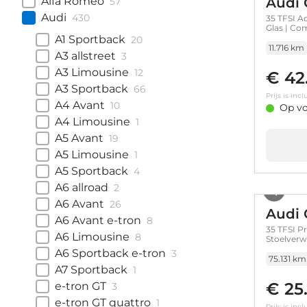
Alfa Romeo
Audi 
57
Audi
430
35 TFSI A
Glas | Co
A1 Sportback
20
11.716 km
A3 allstreet
3
A3 Limousine
12
€ 42
A3 Sportback
66
Prijs is in
A4 Avant
10
Op vo
A4 Limousine
1
A5 Avant
19
A5 Limousine
1
A5 Sportback
4
A6 allroad
2
A6 Avant
26
Audi 
A6 Avant e-tron
8
35 TFSI Pr
A6 Limousine
8
Stoelverwa
A6 Sportback e-tron
3
75.131 km
A7 Sportback
1
€ 25
e-tron GT
3
e-tron GT quattro
1
Prijs is in