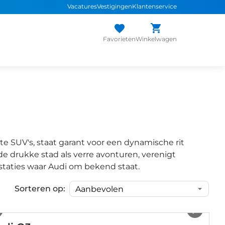
Vacatures
Vestigingen
Klantenservice
Favorieten
Winkelwagen
te SUV's, staat garant voor een dynamische rit
e drukke stad als verre avonturen, verenigt
estaties waar Audi om bekend staat.
Sorteren op:
1
/
17