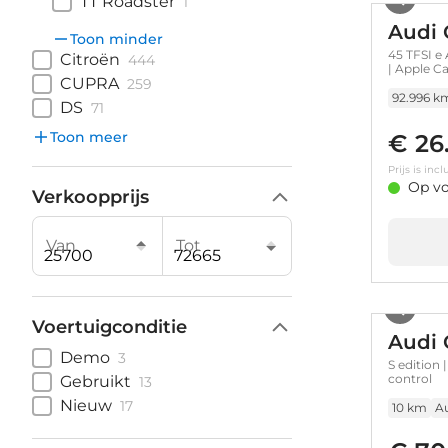
TT Roadster
1
Audi 
Toon minder
45 TFSI e
Citroën
444
| Apple Ca
CUPRA
259
LED kopla
premium |
92.996 k
DS
71
Stop&Go e
Toon meer
€ 26
Prijs is in
Op vo
Verkoopprijs
Van
Tot
Voertuigconditie
Audi 
Demo
3
S edition 
control
Gebruikt
13
Nieuw
17
10 km
A