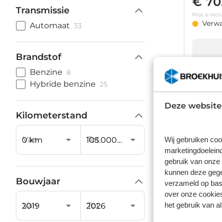
€ 70
Transmissie
Prijs is in
Verw
Automaat
33
Brandstof
Benzine
8
Hybride benzine
25
Audi 
Deze website
45 245PK 
Kilometerstand
zwart | S
77.457 k
Van
Tot
Wij gebruiken coo
marketingdoeleind
€ 28
gebruik van onze 
Prijs is in
kunnen deze gegev
Op vo
Bouwjaar
verzameld op basi
over onze cookies
het gebruik van a
Van
Tot