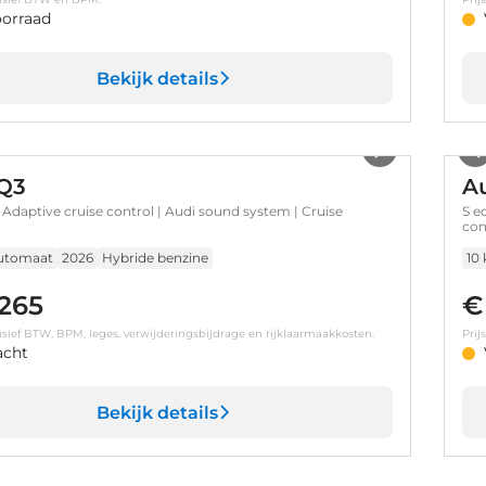
orraad
Bekijk details
1
/
17
Q3
A
| Adaptive cruise control | Audi sound system | Cruise
S e
con
utomaat
2026
Hybride benzine
10
.265
€
clusief BTW, BPM, leges, verwijderingsbijdrage en rijklaarmaakkosten.
Prij
acht
Bekijk details
1
/
49