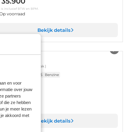
 35.900
s is inclusief BTW en BPM.
Op voorraad
Bekijk details
1
/
28
udi Q3
anced Edition | Trekhaak |
668 km
Automaat
2025
Benzine
laan en voor
ormatie over jouw
 47.900
ze partners
s is inclusief BTW en BPM.
of die ze hebben
Op voorraad
kun je meer lezen
 je akkoord met
Bekijk details