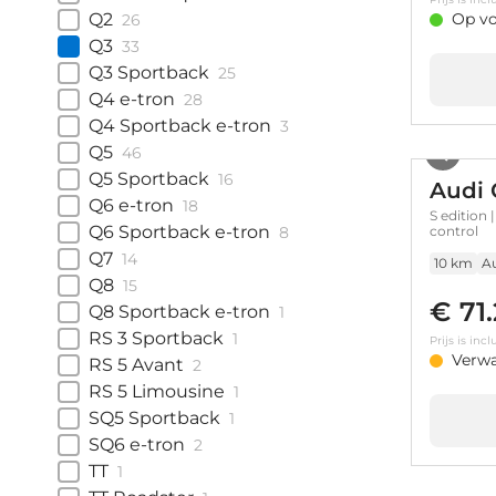
Q2
Op vo
26
Q3
33
Q3 Sportback
25
Q4 e-tron
28
Q4 Sportback e-tron
3
Q5
46
Q5 Sportback
16
Audi 
Q6 e-tron
18
S edition 
Q6 Sportback e-tron
8
control
Q7
14
10 km
A
Q8
15
€ 71
Q8 Sportback e-tron
1
RS 3 Sportback
1
Prijs is in
Verw
RS 5 Avant
2
RS 5 Limousine
1
SQ5 Sportback
1
SQ6 e-tron
2
TT
1