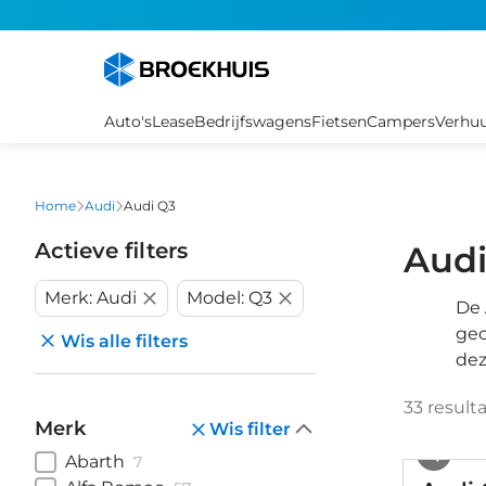
Overslaan
en
naar
de
inhoud
Auto's
Lease
Bedrijfswagens
Fietsen
Campers
Verhu
gaan
Home
Audi
Audi Q3
Actieve filters
Audi
Merk: Audi
Model: Q3
De
gec
Wis alle filters
dez
33
result
Merk
Wis filter
Abarth
7