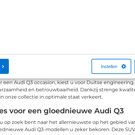
1
2
3
tdek ons uitgebreide assortiment A
 zorgvuldig geselecteerde aanbod van Audi Q3 occasio
Instellen
enaar te worden van dit icoon. Van verschillende kleurs
cificaties, onze voorraad occasions biedt opties die aansl
r een Audi Q3 occasion, kiest u voor Duitse engineering,
rzaamheid en betrouwbaarheid. Dankzij strenge kwalite
in onze collectie in optimale staat verkeert.
es voor een gloednieuwe Audi Q3
 u op zoek bent naar het allernieuwste op het gebied va
ednieuwe Audi Q3-modellen u zeker bekoren. Deze SUV b