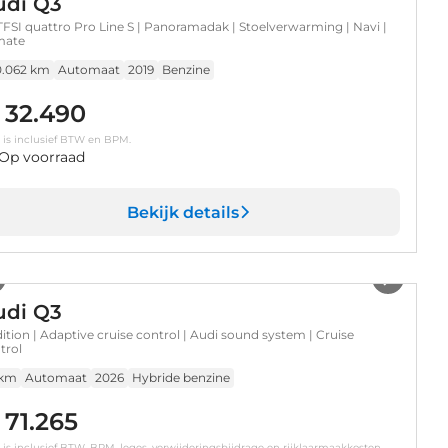
udi Q3
TFSI quattro Pro Line S | Panoramadak | Stoelverwarming | Navi |
mate
0.062 km
Automaat
2019
Benzine
 32.490
s is inclusief BTW en BPM.
Op voorraad
Bekijk details
1
/
17
udi Q3
dition | Adaptive cruise control | Audi sound system | Cruise
trol
 km
Automaat
2026
Hybride benzine
 71.265
s is inclusief BTW, BPM, leges, verwijderingsbijdrage en rijklaarmaakkosten.