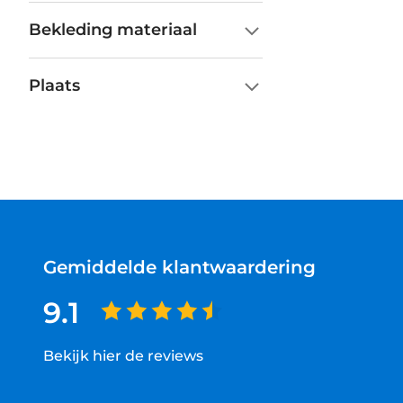
Bekleding materiaal
Plaats
Gemiddelde klantwaardering
9.1
Bekijk hier de reviews
4.5