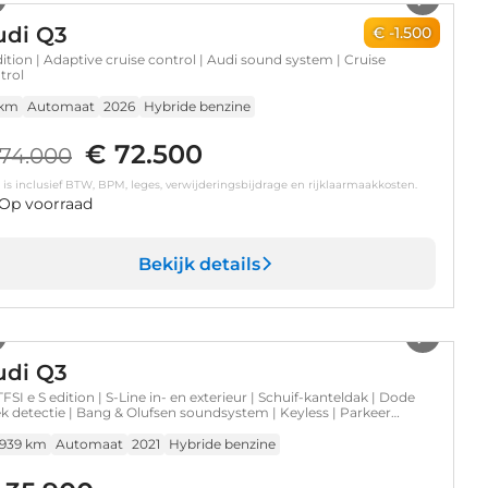
udi Q3
€ -1.500
dition | Adaptive cruise control | Audi sound system | Cruise
trol
 km
Automaat
2026
Hybride benzine
€ 72.500
74.000
s is inclusief BTW, BPM, leges, verwijderingsbijdrage en rijklaarmaakkosten.
Op voorraad
Bekijk details
1
/
40
udi Q3
TFSI e S edition | S-Line in- en exterieur | Schuif-kanteldak | Dode
k detectie | Bang & Olufsen soundsystem | Keyless | Parkeer
ket
.939 km
Automaat
2021
Hybride benzine