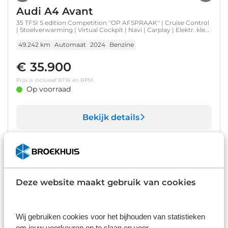
Audi A4 Avant
35 TFSI S edition Competition ''OP AFSPRAAK'' | Cruise Control
| Stoelverwarming | Virtual Cockpit | Navi | Carplay | Elektr. klep
| Sfeerverlichting | LED
49.242 km
Automaat
2024
Benzine
€ 35.900
Prijs is inclusief BTW en BPM.
Op voorraad
Bekijk details
1
/
49
Audi A4 Avant
35 TFSI Advanced Edition | Trekhaak (wegklapbaar) | Cruise
adaptief | Navigatie | Clima | Elektrisch bedienbare achterklep |
Deze website maakt gebruik van cookies
Apple carplay/android auto | Cruise control adaptief met
Stop&Go | Electronic climate controle | Elektrisch bedienbare
74.250 km
Automaat
2022
Benzine
achterklep
€ 26.900
Wij gebruiken cookies voor het bijhouden van statistieken
om jouw voorkeuren op te slaan en voor