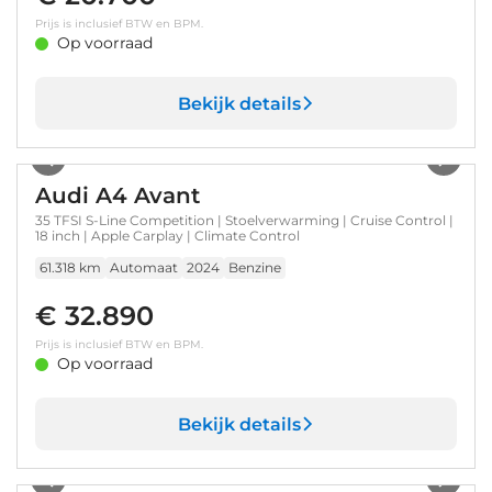
Prijs is inclusief BTW en BPM.
Op voorraad
Bekijk details
1
/
39
Audi A4 Avant
35 TFSI S-Line Competition | Stoelverwarming | Cruise Control |
18 inch | Apple Carplay | Climate Control
61.318 km
Automaat
2024
Benzine
€ 32.890
Prijs is inclusief BTW en BPM.
Op voorraad
Bekijk details
1
/
44