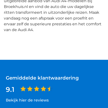
uitgebreide aanbod van Audi A4-modellen bij
Broekhuis.nl en vind de auto die uw dagelijkse
ritten transformeert in uitzonderlijke reizen. Maak
vandaag nog een afspraak voor een proefrit en
ervaar zelf de superieure prestaties en het comfort
van de Audi A4.
Gemiddelde klantwaardering
9.1
Bekijk hier de reviews
4.5