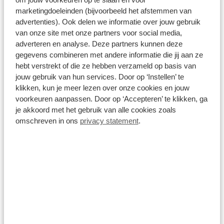
Prijs is inclusief BTW en BPM.
Op voorraad
marketingdoeleinden (bijvoorbeeld het afstemmen van
advertenties). Ook delen we informatie over jouw gebruik
van onze site met onze partners voor social media,
Bekijk details
adverteren en analyse. Deze partners kunnen deze
1
/
39
gegevens combineren met andere informatie die jij aan ze
hebt verstrekt of die ze hebben verzameld op basis van
jouw gebruik van hun services. Door op ‘Instellen’ te
Audi A4 Avant
klikken, kun je meer lezen over onze cookies en jouw
35 150PK TFSI S edition Competition | S-Line in- en exterieur |
Audi Virtual Cockpit | Sportonderstel | Elektrisch bedienbare
voorkeuren aanpassen. Door op ‘Accepteren’ te klikken, ga
achterklep
je akkoord met het gebruik van alle cookies zoals
53.813 km
Automaat
2024
Benzine
omschreven in ons
privacy statement
.
€ 34.800
Prijs is inclusief BTW en BPM.
Op voorraad
Bekijk details
1
/
28