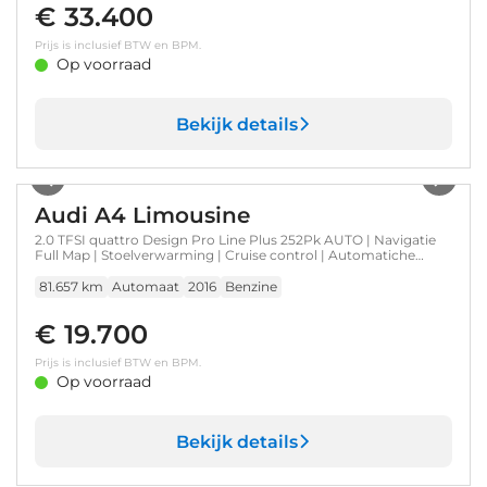
€ 33.400
Prijs is inclusief BTW en BPM.
Op voorraad
Bekijk details
1
/
30
Audi A4 Limousine
2.0 TFSI quattro Design Pro Line Plus 252Pk AUTO | Navigatie
Full Map | Stoelverwarming | Cruise control | Automatiche
Airco | DAB | 17"LMV l
81.657 km
Automaat
2016
Benzine
€ 19.700
Prijs is inclusief BTW en BPM.
Op voorraad
Bekijk details
1
/
41