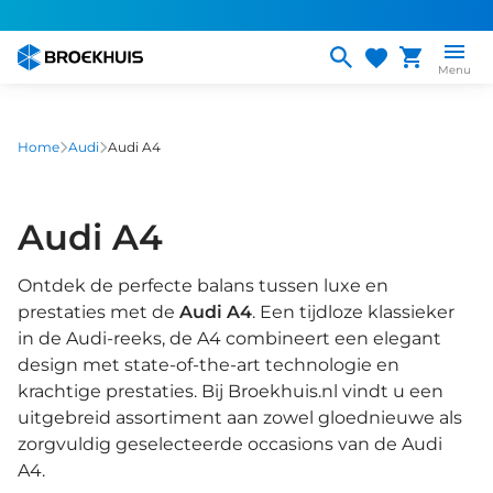
Overslaan
en
naar
Menu
de
inhoud
gaan
Home
Audi
Audi A4
Audi A4
Ontdek de perfecte balans tussen luxe en
prestaties met de
Audi A4
. Een tijdloze klassieker
in de Audi-reeks, de A4 combineert een elegant
design met state-of-the-art technologie en
krachtige prestaties. Bij Broekhuis.nl vindt u een
uitgebreid assortiment aan zowel gloednieuwe als
zorgvuldig geselecteerde occasions van de Audi
A4.