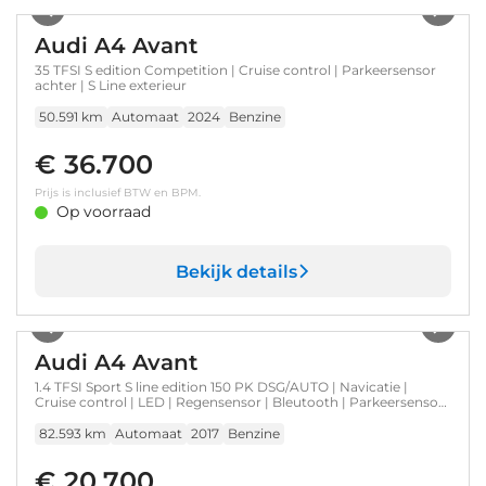
Audi A4 Avant
35 TFSI S edition Competition | Cruise control | Parkeersensor
achter | S Line exterieur
50.591 km
Automaat
2024
Benzine
€ 36.700
Prijs is inclusief BTW en BPM.
Op voorraad
Bekijk details
1
/
31
Audi A4 Avant
1.4 TFSI Sport S line edition 150 PK DSG/AUTO | Navicatie |
Cruise control | LED | Regensensor | Bleutooth | Parkeersensor
achter | Electrisch bedienbare achterklep | DAB | 18"LMV
82.593 km
Automaat
2017
Benzine
€ 20.700