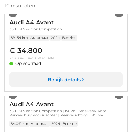
10
resultaten
1
/
34
Audi A4 Avant
35 TFSI S edition Competition
69.154 km
Automaat
2024
Benzine
€ 34.800
Prijs is inclusief BTW en BPM.
Op voorraad
Bekijk details
1
/
27
Audi A4 Avant
35 TFSI S edition Competition | 150PK | Stoelverw. voor |
Parkeer hulp voor & achter | Sfeerverlichting | 18''LMV
64.091 km
Automaat
2024
Benzine