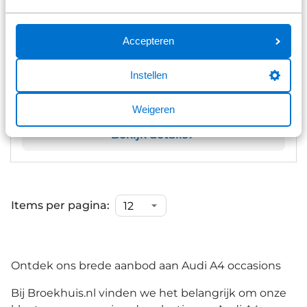
Audi A4 Avant
35 TFSI S edition Competition
81.424 km
Automaat
2022
Benzine
Accepteren
€ 30.800
Instellen
Prijs is inclusief BTW en BPM.
Op voorraad
Weigeren
Bekijk details
Items per pagina:
Ontdek ons brede aanbod aan Audi A4 occasions
Bij Broekhuis.nl vinden we het belangrijk om onze