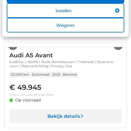
Prijs is inclusief BTW, BPM, leges, verwijderingsbijdrage en
rijklaarmaakkosten.
Instellen
Op voorraad
Weigeren
Bekijk details
1
/
56
Audi A5 Avant
S edition | 150PK | Rode Remklauwen | Trekhaak | Stoeverw.
voor | Sfeerverlichting | Privacy Glas
22.000 km
Automaat
2025
Benzine
€ 49.945
Prijs is inclusief BTW en BPM.
Op voorraad
Bekijk details