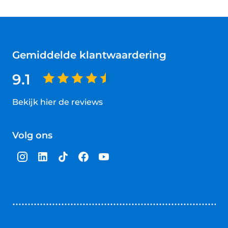
Gemiddelde klantwaardering
9.1
Bekijk hier de reviews
4.5
van
Volg ons
5
sterren