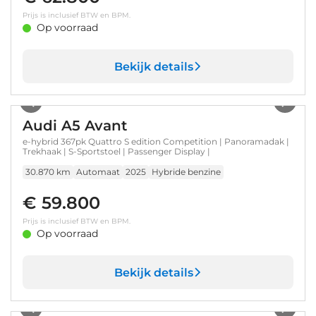
Prijs is inclusief BTW en BPM.
Op voorraad
Bekijk details
1
/
35
Audi A5 Avant
e-hybrid 367pk Quattro S edition Competition | Panoramadak |
Trekhaak | S-Sportstoel | Passenger Display |
30.870 km
Automaat
2025
Hybride benzine
€ 59.800
Prijs is inclusief BTW en BPM.
Op voorraad
Bekijk details
1
/
28