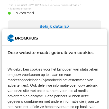
Prijs is inclusief BTW, BPM, leges, verwijderingsbijdrage en
rijklaarmaakkosten.
Op voorraad
Bekijk details
1
/
37
Audi A5 Avant
Deze website maakt gebruik van cookies
2.0 e-hybrid quattro S edition | 299 PK | Trekhaak |
Panoramadak | Privacy glas | Dinamica bekleding
30.214 km
Automaat
2025
Hybride benzine
Wij gebruiken cookies voor het bijhouden van statistieken
€ 54.945
om jouw voorkeuren op te slaan en voor
marketingdoeleinden (bijvoorbeeld het afstemmen van
Prijs is inclusief BTW en BPM.
Op voorraad
advertenties). Ook delen we informatie over jouw gebruik
van onze site met onze partners voor social media,
adverteren en analyse. Deze partners kunnen deze
Bekijk details
gegevens combineren met andere informatie die jij aan ze
1
/
47
hebt verstrekt of die ze hebben verzameld op basis van