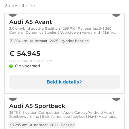
24
resultaten
1
/
33
Audi A5 Avant
2.0 e-hybrid quattro S edition | 299 PK | Panoramadak | 360
Camera | Dynamica Stoelen | Voorstoelen Verwarmd | Matrix
Koplampen | Bijrijdersscherm
31.564 km
Automaat
2025
Hybride benzine
€ 54.945
Prijs is inclusief BTW en BPM.
Op voorraad
Bekijk details
1
/
52
Audi A5 Sportback
35 TFSI S edition Competition | Apple Carplay/Android Auto |
Stoelverwarming | Elek. Achterklep | keyless | Navi | Alcantara
bekleding | Electronic climate controle | Elektrisch bedienbare
achterklep
97.295 km
Automaat
2022
Benzine