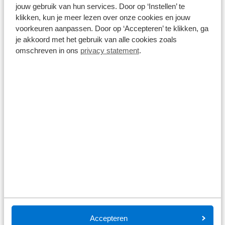
jouw gebruik van hun services. Door op ‘Instellen’ te
Audi A5 Avant
klikken, kun je meer lezen over onze cookies en jouw
voorkeuren aanpassen. Door op ‘Accepteren’ te klikken, ga
2.0 e-hybrid quattro 299pk S edition | S-Line in- en exterieur |
Tech Pakket Plus | Panoramadak | Trekhaak uitklapbaar |
je akkoord met het gebruik van alle cookies zoals
Interieur Pakket | Optiek Pakket Zwart
omschreven in ons
privacy statement
.
17.409 km
Automaat
2025
Hybride benzine
€ 56.940
Prijs is inclusief BTW en BPM.
Op voorraad
Bekijk details
1
/
17
Audi A5 Avant
€ -3.100
S edition | Adaptive cruise control | Aluminium optiek in het
interieur | Audi smartphone interface
10 km
Automaat
2026
Hybride benzine
€ 73.318
Accepteren
€ 76.418