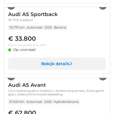
1
/
33
Audi A5 Sportback
35 TFSI S edition
76.775 km
Automaat
2023
Benzine
€ 33.800
Prijs is inclusief BTW en BPM.
Op voorraad
Bekijk details
1
/
33
Audi A5 Avant
2.0 e-hybrid quattro S edition | Achteruitrijcamera | Extra getint
glas | Lederen/microvezel bekleding
31.500 km
Automaat
2025
Hybride benzine
€ 62.800