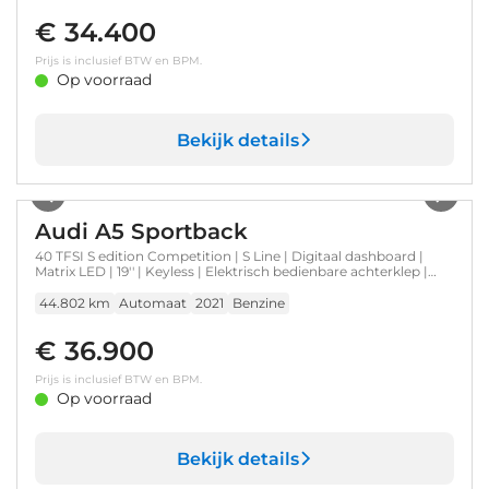
€ 34.400
Prijs is inclusief BTW en BPM.
Op voorraad
Bekijk details
1
/
49
Audi A5 Sportback
40 TFSI S edition Competition | S Line | Digitaal dashboard |
Matrix LED | 19'' | Keyless | Elektrisch bedienbare achterklep |
Alcantara bekleding | Cruise control | Electronic climate
controle
44.802 km
Automaat
2021
Benzine
€ 36.900
Prijs is inclusief BTW en BPM.
Op voorraad
Bekijk details