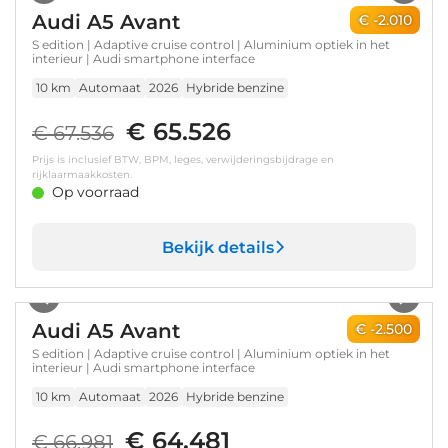
Audi A5 Avant
€ -2.010
S edition | Adaptive cruise control | Aluminium optiek in het
interieur | Audi smartphone interface
10 km
Automaat
2026
Hybride benzine
€ 65.526
€ 67.536
Prijs is inclusief BTW, BPM, leges, verwijderingsbijdrage en
rijklaarmaakkosten.
Op voorraad
Bekijk details
1
/
17
Audi A5 Avant
€ -2.500
S edition | Adaptive cruise control | Aluminium optiek in het
interieur | Audi smartphone interface
10 km
Automaat
2026
Hybride benzine
€ 64.481
€ 66.981