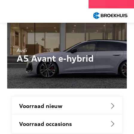
Overslaan
en
naar
de
inhoud
gaan
Audi
A5 Avant e-hybrid
Voorraad nieuw
Voorraad occasions