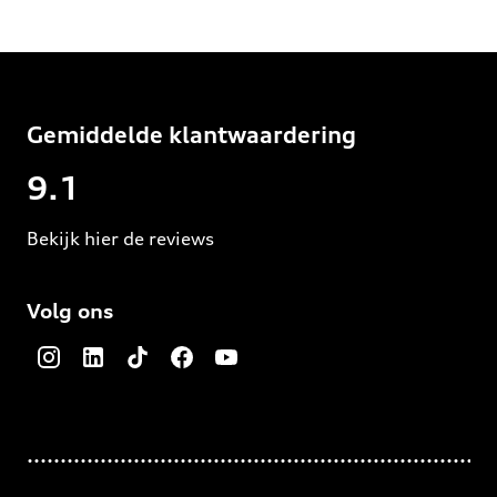
Gemiddelde klantwaardering
9.1
Bekijk hier de reviews
4.5
van
Volg ons
5
sterren