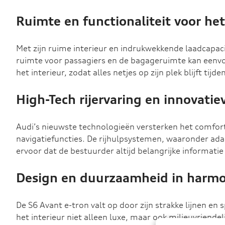
Ruimte en functionaliteit voor he
Met zijn ruime interieur en indrukwekkende laadcapaci
ruimte voor passagiers en de bagageruimte kan eenvo
het interieur, zodat alles netjes op zijn plek blijft tijden
High-Tech rijervaring en innovatie
Audi’s nieuwste technologieën versterken het comfort 
navigatiefuncties. De rijhulpsystemen, waaronder adap
ervoor dat de bestuurder altijd belangrijke informatie d
Design en duurzaamheid in harmo
De S6 Avant e-tron valt op door zijn strakke lijnen 
het interieur niet alleen luxe, maar ook milieuvriende