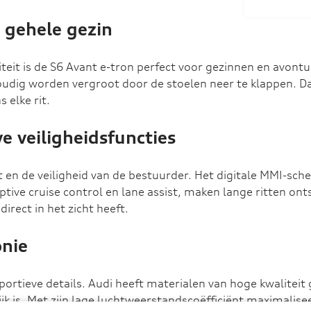
t gehele gezin
teit is de S6 Avant e-tron perfect voor gezinnen en avontu
udig worden vergroot door de stoelen neer te klappen. Da
s elke rit.
ve veiligheidsfuncties
en de veiligheid van de bestuurder. Het digitale MMI-sche
tive cruise control en lane assist, maken lange ritten ont
irect in het zicht heeft.
nie
en sportieve details. Audi heeft materialen van hoge kwal
lijk is. Met zijn lage luchtweerstandscoëfficiënt maximalise