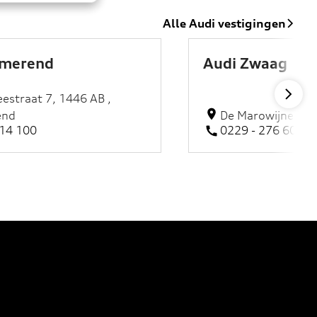
Alle Audi vestigingen
rmerend
Audi Zwaag
estraat 7, 1446 AB ,
end
De Marowijne 53,
314 100
0229 - 276 600