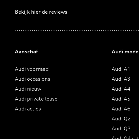
Bekijk hier de reviews
4.5
van
5
sterren
Aanschaf
Audi mode
Audi voorraad
Audi A1
Audi occasions
Audi A3
Audi nieuw
Audi A4
Audi private lease
Audi A5
Audi acties
Audi A6
Audi Q2
Audi Q3
Audi Q4 e-