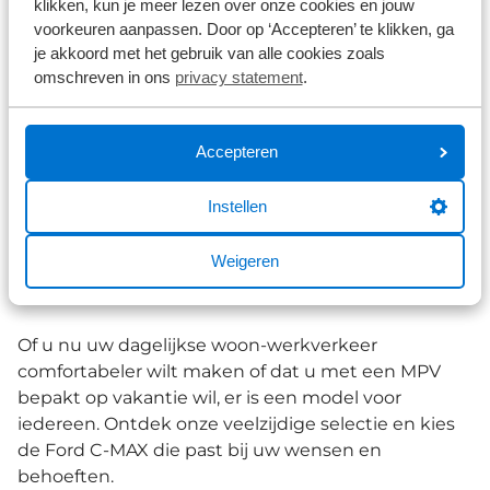
klikken, kun je meer lezen over onze cookies en jouw
aanbod nieuwe Ford C-MAX-modellen en ervaar
voorkeuren aanpassen. Door op ‘Accepteren’ te klikken, ga
het toppunt van rijplezier.
je akkoord met het gebruik van alle cookies zoals
omschreven in ons
privacy statement
.
Bekijk ons brede Ford C-MAX-aanbod
Accepteren
Bij Broekhuis is een uitgebreide selectie aan Ford
C-MAX modellen beschikbaar. Elk model in ons
Instellen
aanbod biedt de kwaliteit, ruimte en efficiënte die
u verwacht van een model als de C-MAX. Op onze
Weigeren
aanbodpagina vindt u gemakkelijk de perfecte
Ford C-MAX die aan al uw eisen voldoet.
Of u nu uw dagelijkse woon-werkverkeer
comfortabeler wilt maken of dat u met een MPV
bepakt op vakantie wil, er is een model voor
iedereen. Ontdek onze veelzijdige selectie en kies
de Ford C-MAX die past bij uw wensen en
behoeften.