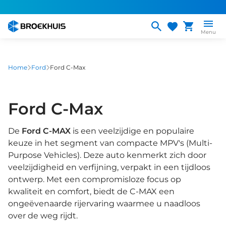
Overslaan
en
naar
Menu
de
inhoud
gaan
Home
Ford
Ford C-Max
Ford C-Max
De
Ford C-MAX
is een veelzijdige en populaire
keuze in het segment van compacte MPV's (Multi-
Purpose Vehicles). Deze auto kenmerkt zich door
veelzijdigheid en verfijning, verpakt in een tijdloos
ontwerp. Met een compromisloze focus op
kwaliteit en comfort, biedt de C-MAX een
ongeëvenaarde rijervaring waarmee u naadloos
over de weg rijdt.