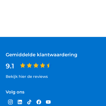
Gemiddelde klantwaardering
9.1
Bekijk hier de reviews
4.5
van
Volg ons
5
sterren