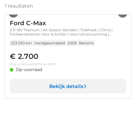
1
resultaten
1
/
6
Ford C-Max
2.0-16V Titanium | All-Season Banden | Trekhaak | Clima |
Parkeersensoren Voor & Achter | Voorruitverwarming |
Meeneemprijs |
223.530 km
Handgeschakeld
2009
Benzine
€ 2.700
Prijs is inclusief BTW en BPM.
Op voorraad
Bekijk details