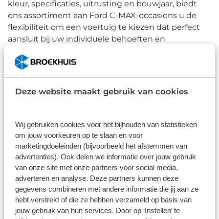
kleur, specificaties, uitrusting en bouwjaar, biedt
ons assortiment aan Ford C-MAX-occasions u de
flexibiliteit om een voertuig te kiezen dat perfect
aansluit bij uw individuele behoeften en
voorkeuren.
Kies voor een Ford C-MAX
Deze website maakt gebruik van cookies
De Ford C-MAX valt onder het segment van de
MPV’s, maar is met zijn formaat niet bepaald een
MPV te noemen. De 5 deuren bieden u en uw
Wij gebruiken cookies voor het bijhouden van statistieken
passagiers ideale gebruiksvriendelijkheid, zowel
om jouw voorkeuren op te slaan en voor
marketingdoeleinden (bijvoorbeeld het afstemmen van
voor het instappen als inladen van alle bagage. Niet
advertenties). Ook delen we informatie over jouw gebruik
alleen kinderen kunnen uitstekend achterin zitten,
van onze site met onze partners voor social media,
ook volwassenen genieten van comfortabele lange
adverteren en analyse. Deze partners kunnen deze
ritten. Naast de ruimte is ook over het algemene
gegevens combineren met andere informatie die jij aan ze
comfort goed nagedacht. Zo is de vering van de C-
hebt verstrekt of die ze hebben verzameld op basis van
MAX van hoge kwaliteit, waardoor oneffenheden op
jouw gebruik van hun services. Door op ‘Instellen’ te
de weg vrijwel onmerkbaar worden. Ontdek ons