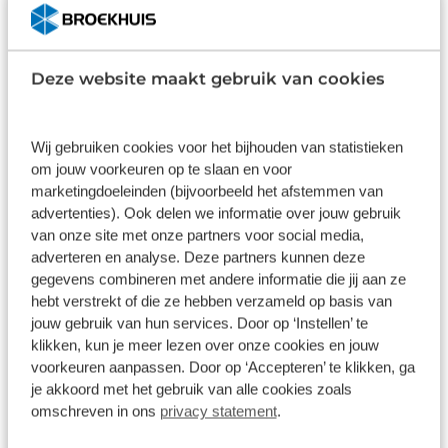
Deze website maakt gebruik van cookies
Volkswagen ID.3
58KWH 204PK PRO | PANORAMA DAK | CAMERA |
Wij gebruiken cookies voor het bijhouden van statistieken
ELEKT.STOEL | STOELVERW. | MASSAGE | APP. CONNECT |
NAVIGATIE | CLIMATE CONTROL
om jouw voorkeuren op te slaan en voor
17.899 km
Automaat
2024
marketingdoeleinden (bijvoorbeeld het afstemmen van
advertenties). Ook delen we informatie over jouw gebruik
€ 32.400
van onze site met onze partners voor social media,
Prijs is inclusief BTW en BPM.
adverteren en analyse. Deze partners kunnen deze
Op voorraad
gegevens combineren met andere informatie die jij aan ze
hebt verstrekt of die ze hebben verzameld op basis van
jouw gebruik van hun services. Door op ‘Instellen’ te
Bekijk details
klikken, kun je meer lezen over onze cookies en jouw
voorkeuren aanpassen. Door op ‘Accepteren’ te klikken, ga
je akkoord met het gebruik van alle cookies zoals
omschreven in ons
privacy statement
.