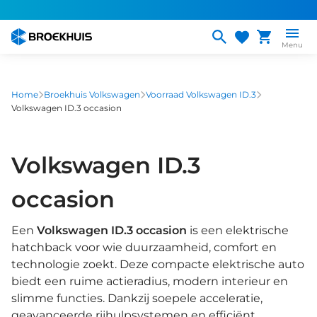
Overslaan
en
naar
Menu
de
inhoud
gaan
Home
Broekhuis Volkswagen
Voorraad Volkswagen ID.3
Volkswagen ID.3 occasion
Volkswagen ID.3
occasion
Een
Volkswagen ID.3 occasion
is een elektrische
hatchback voor wie duurzaamheid, comfort en
technologie zoekt. Deze compacte elektrische auto
biedt een ruime actieradius, modern interieur en
slimme functies. Dankzij soepele acceleratie,
geavanceerde rijhulpsystemen en efficiënt