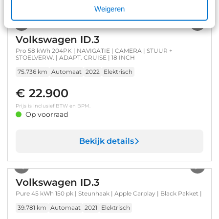
Weigeren
1
/
2
Volkswagen ID.3
Pro 58 kWh 204PK | NAVIGATIE | CAMERA | STUUR +
STOELVERW. | ADAPT. CRUISE | 18 INCH
75.736 km
Automaat
2022
Elektrisch
€ 22.900
Prijs is inclusief BTW en BPM.
Op voorraad
Bekijk details
1
/
4
Volkswagen ID.3
Pure 45 kWh 150 pk | Steunhaak | Apple Carplay | Black Pakket |
39.781 km
Automaat
2021
Elektrisch