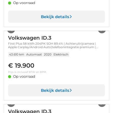
Op voorraad
Bekijk details
1
/
35
Volkswagen ID.3
First Plus 58 kWh 204PK SOH 89.4% | Achteruitrijcamera |
Apple Carplay/Android Auto|telefoonintegratie premium |
Keyless entry
43.610 km
Automaat
2020
Elektrisch
€ 19.900
Prijs is inclusief BTW en BPM.
Op voorraad
Bekijk details
1
/
33
Volkswagen ID.3