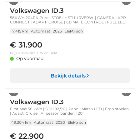
Volkswagen ID.3
58KWH 204PK Pure | STOEL + STUURVERW. | CAMERA | APP.
CONNECT | ADAPT. CRUISE | CLIMATE CONTROL | FULL LED
17.415 km
Automaat
2025
Elektrisch
€ 31.900
Prijs is inclusief BTW en BPM.
Op voorraad
Bekijk details
1
/
33
Volkswagen ID.3
First Max 58 kWh | SOH 92,5% | Pano | Matrix LED | Ergo stoelen
| Adapt. Cruise | All season banden | 20''
49.304 km
Automaat
2020
Elektrisch
€ 22.900