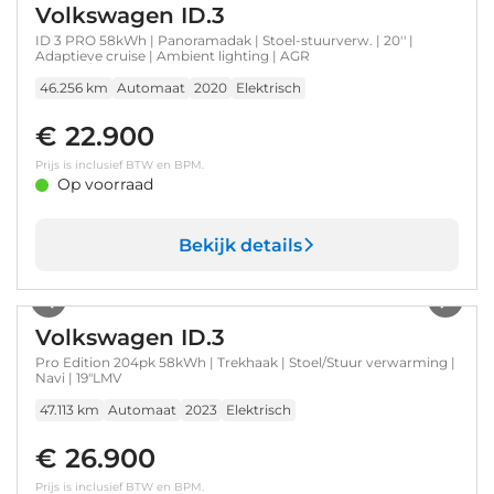
Volkswagen ID.3
ID 3 PRO 58kWh | Panoramadak | Stoel-stuurverw. | 20'' |
Adaptieve cruise | Ambient lighting | AGR
46.256 km
Automaat
2020
Elektrisch
€ 22.900
Prijs is inclusief BTW en BPM.
Op voorraad
Bekijk details
1
/
40
Volkswagen ID.3
Pro Edition 204pk 58kWh | Trekhaak | Stoel/Stuur verwarming |
Navi | 19"LMV
47.113 km
Automaat
2023
Elektrisch
€ 26.900
Prijs is inclusief BTW en BPM.