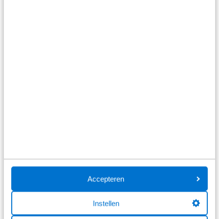
Volkswagen ID.3
Pro 58kWh 204PK | ACC | Achteruitrijcamera | Comfort Pakket
| Multimedia Pakket | Assistance Pakket | Automatisch
inparkeren
54.548 km
Automaat
2023
Elektrisch
€ 25.940
Accepteren
Prijs is inclusief BTW en BPM.
Op voorraad
Instellen
Bekijk details