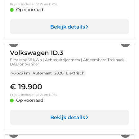
Prijs is inclusief BTW en BPM.
Op voorraad
Bekijk details
1
/
34
Volkswagen ID.3
First Max 58 kWh | Achteruitrijcamera | Afneembare Trekhaak |
DAB ontvanger
76.625 km
Automaat
2020
Elektrisch
€ 19.900
Prijs is inclusief BTW en BPM.
Op voorraad
Bekijk details
1
/
30