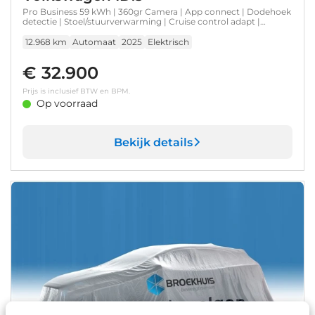
Pro Business 59 kWh | 360gr Camera | App connect | Dodehoek
detectie | Stoel/stuurverwarming | Cruise control adapt |
Vlimate control | Keyless | IQ Lights | DAB |19"LMV
12.968 km
Automaat
2025
Elektrisch
€ 32.900
Prijs is inclusief BTW en BPM.
Op voorraad
Bekijk details