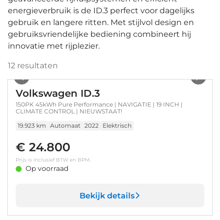
energieverbruik is de ID.3 perfect voor dagelijks
gebruik en langere ritten. Met stijlvol design en
gebruiksvriendelijke bediening combineert hij
innovatie met rijplezier.
12
resultaten
1
/
25
Volkswagen ID.3
150PK 45kWh Pure Performance | NAVIGATIE | 19 INCH |
CLIMATE CONTROL | NIEUWSTAAT!
19.923 km
Automaat
2022
Elektrisch
€ 24.800
Prijs is inclusief BTW en BPM.
Op voorraad
Bekijk details
1
/
24