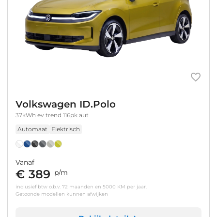
Volkswagen ID.Polo
37kWh ev trend 116pk aut
Automaat
Elektrisch
Vanaf
€ 389
p/m
inclusief btw o.b.v. 72 maanden en 5000 KM per jaar.
Getoonde modellen kunnen afwijken