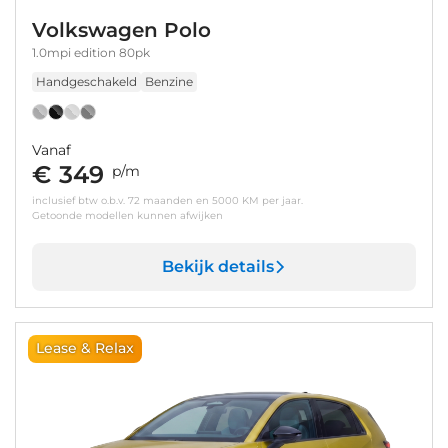
Volkswagen Polo
1.0mpi edition 80pk
Handgeschakeld
Benzine
Vanaf
€ 349
p/m
inclusief btw o.b.v. 72 maanden en 5000 KM per jaar.
Getoonde modellen kunnen afwijken
Bekijk details
Lease & Relax