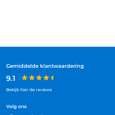
Gemiddelde klantwaardering
9.1
Bekijk hier de reviews
4.5
van
Volg ons
5