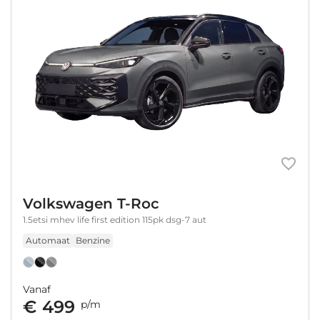
Volkswagen T-Roc
1.5etsi mhev life first edition 115pk dsg-7 aut
Automaat
Benzine
Vanaf
€ 499
p/m