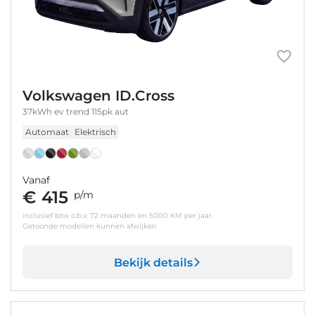
Volkswagen ID.Cross
37kWh ev trend 115pk aut
Automaat
Elektrisch
Vanaf
€ 415
p/m
inclusief btw o.b.v. 72 maanden en 5000 KM per jaar.
Getoonde modellen kunnen afwijken
Bekijk details