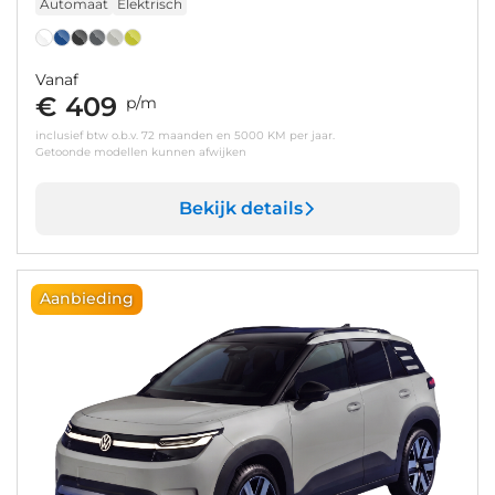
Automaat
Elektrisch
Vanaf
€ 409
p/m
inclusief btw o.b.v. 72 maanden en 5000 KM per jaar.
Getoonde modellen kunnen afwijken
Bekijk details
Aanbieding