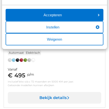
Accepteren
Instellen
Weigeren
Volkswagen ID.Cross
37kWh ev style 134pk aut
Automaat
Elektrisch
Vanaf
€ 495
p/m
inclusief btw o.b.v. 72 maanden en 5000 KM per jaar.
Getoonde modellen kunnen afwijken
Bekijk details