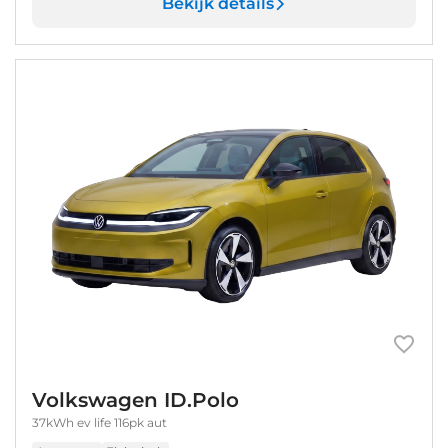
Bekijk details
Volkswagen ID.Polo
37kWh ev life 116pk aut