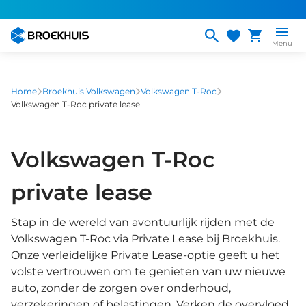
Overslaan
en
naar
Menu
de
inhoud
gaan
Home
Broekhuis Volkswagen
Volkswagen T-Roc
Volkswagen T-Roc private lease
Volkswagen T-Roc
private lease
Stap in de wereld van avontuurlijk rijden met de
Volkswagen T-Roc via Private Lease bij Broekhuis.
Onze verleidelijke Private Lease-optie geeft u het
volste vertrouwen om te genieten van uw nieuwe
auto, zonder de zorgen over onderhoud,
verzekeringen of belastingen. Verken de overvloed