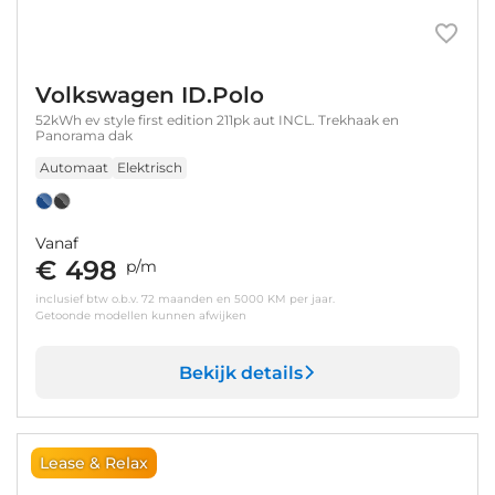
Volkswagen ID.Polo
52kWh ev style first edition 211pk aut INCL. Trekhaak en
Panorama dak
Automaat
Elektrisch
Vanaf
€ 498
p/m
inclusief btw o.b.v. 72 maanden en 5000 KM per jaar.
Getoonde modellen kunnen afwijken
Bekijk details
Lease & Relax