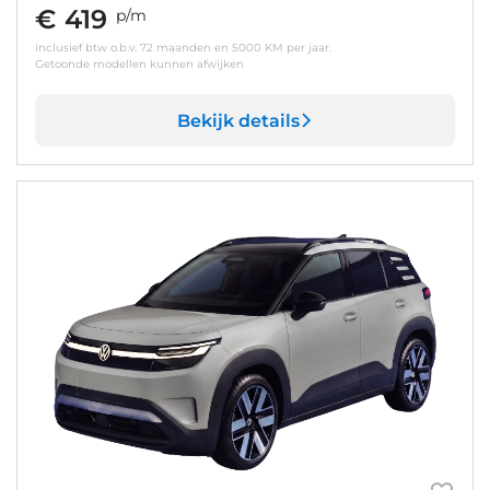
€ 419
p/m
inclusief btw o.b.v. 72 maanden en 5000 KM per jaar.
Getoonde modellen kunnen afwijken
Bekijk details