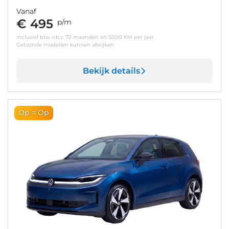
Vanaf
€ 495
p/m
inclusief btw o.b.v. 72 maanden en 5000 KM per jaar.
Getoonde modellen kunnen afwijken
Bekijk details
Op = Op