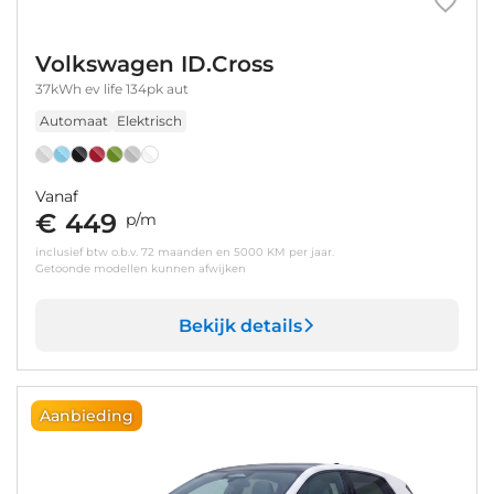
Volkswagen ID.Cross
37kWh ev life 134pk aut
Automaat
Elektrisch
Vanaf
€ 449
p/m
inclusief btw o.b.v. 72 maanden en 5000 KM per jaar.
Getoonde modellen kunnen afwijken
Bekijk details
Aanbieding