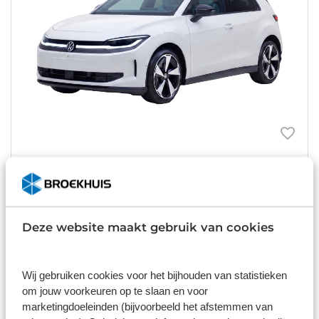
Volkswagen ID.Polo
52kWh ev life first edition 211pk aut
Automaat
Elektrisch
Deze website maakt gebruik van cookies
Vanaf
€ 449
p/m
Wij gebruiken cookies voor het bijhouden van statistieken
om jouw voorkeuren op te slaan en voor
inclusief btw o.b.v. 72 maanden en 5000 KM per jaar.
marketingdoeleinden (bijvoorbeeld het afstemmen van
Getoonde modellen kunnen afwijken