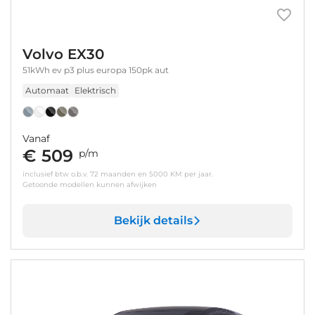
Volvo EX30
51kWh ev p3 plus europa 150pk aut
Automaat
Elektrisch
Vanaf
€ 509
p/m
inclusief btw o.b.v. 72 maanden en 5000 KM per jaar.
Getoonde modellen kunnen afwijken
Bekijk details