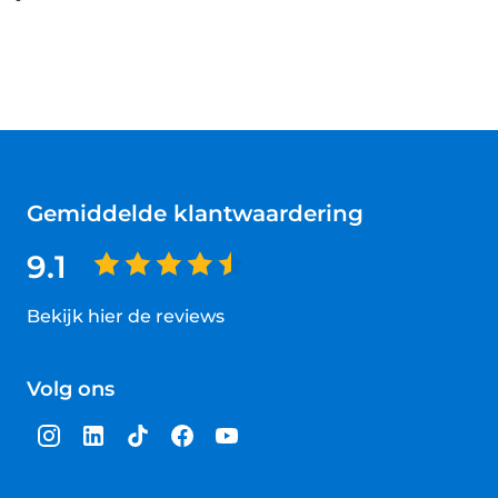
Gemiddelde klantwaardering
9.1
Bekijk hier de reviews
4.5
van
Volg ons
5
sterren