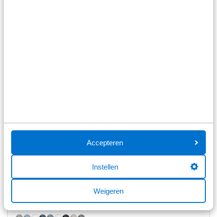
Accepteren
Instellen
Volvo EX40
82kWh ev single extended range plus europa 251pk aut
Weigeren
Automaat
Elektrisch