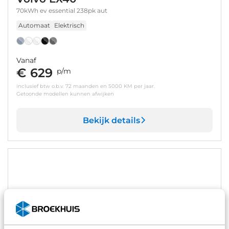
70kWh ev essential 238pk aut
Automaat
Elektrisch
Vanaf
€ 629
p/m
inclusief btw o.b.v. 72 maanden en 5000 KM per jaar.
Getoonde modellen kunnen afwijken
Bekijk details