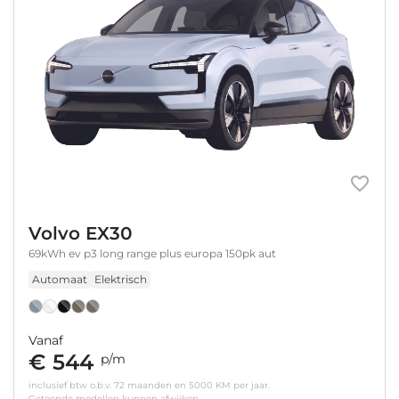
Volvo EX30
69kWh ev p3 long range plus europa 150pk aut
Automaat
Elektrisch
Vanaf
€ 544
p/m
inclusief btw o.b.v. 72 maanden en 5000 KM per jaar.
Getoonde modellen kunnen afwijken