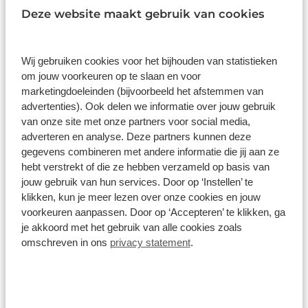
Deze website maakt gebruik van cookies
Wij gebruiken cookies voor het bijhouden van statistieken
om jouw voorkeuren op te slaan en voor
marketingdoeleinden (bijvoorbeeld het afstemmen van
advertenties). Ook delen we informatie over jouw gebruik
van onze site met onze partners voor social media,
Volvo EX40
adverteren en analyse. Deze partners kunnen deze
70kWh ev single plus europa 238pk aut
gegevens combineren met andere informatie die jij aan ze
Automaat
Elektrisch
hebt verstrekt of die ze hebben verzameld op basis van
jouw gebruik van hun services. Door op ‘Instellen’ te
klikken, kun je meer lezen over onze cookies en jouw
Vanaf
voorkeuren aanpassen. Door op ‘Accepteren’ te klikken, ga
€ 664
p/m
je akkoord met het gebruik van alle cookies zoals
omschreven in ons
privacy statement
.
inclusief btw o.b.v. 72 maanden en 5000 KM per jaar.
Getoonde modellen kunnen afwijken
Bekijk details