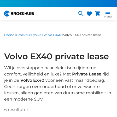
Overslaan
en
naar
Menu
de
inhoud
gaan
Home
Broekhuis Volvo
Volvo EX40
Volvo EX40 private lease
Volvo EX40 private lease
Wil je overstappen naar elektrisch rijden met
comfort, veiligheid en luxe? Met
Private Lease
rijd
je in de
Volvo EX40
voor een vast maandbedrag.
Geen zorgen over onderhoud of onverwachte
kosten, alleen genieten van duurzame mobiliteit in
een moderne SUV.
6
resultaten